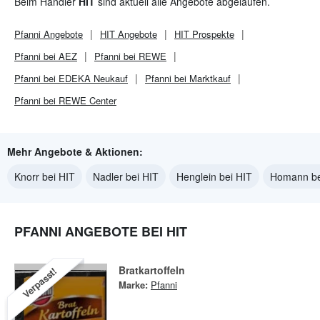
Beim Händler
HIT
sind aktuell alle Angebote abgelaufen.
Pfanni
Angebote
HIT
Angebote
HIT
Prospekte
Pfanni bei AEZ
Pfanni bei REWE
Pfanni bei EDEKA Neukauf
Pfanni bei Marktkauf
Pfanni bei REWE Center
Mehr Angebote & Aktionen:
Knorr bei HIT
Nadler bei HIT
Henglein bei HIT
Homann be
PFANNI ANGEBOTE BEI HIT
Bratkartoffeln
Verpasst!
Marke:
Pfanni