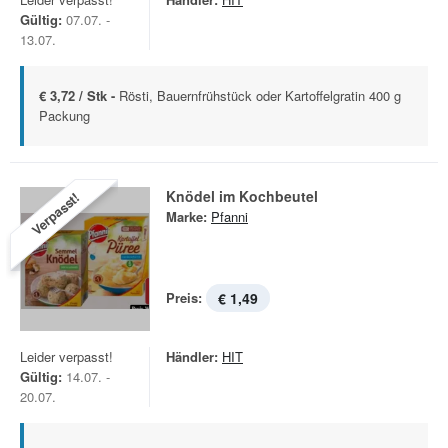
Gültig:
07.07. -
13.07.
€ 3,72 / Stk -
Rösti, Bauernfrühstück oder Kartoffelgratin 400 g
Packung
Knödel im Kochbeutel
Verpasst!
Marke:
Pfanni
Preis:
€ 1,49
Leider verpasst!
Händler:
HIT
Gültig:
14.07. -
20.07.