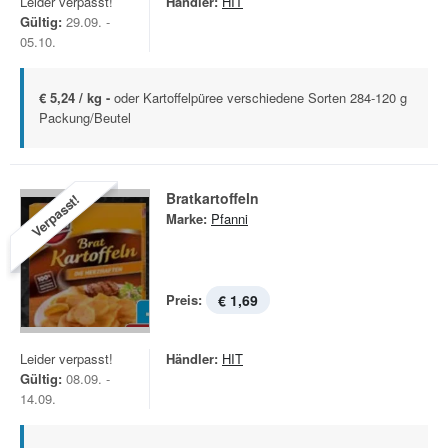
Leider verpasst!
Händler:
HIT
Gültig:
29.09. -
05.10.
€ 5,24 / kg -
oder Kartoffelpüree verschiedene Sorten 284-120 g
Packung/Beutel
Bratkartoffeln
Verpasst!
Marke:
Pfanni
Preis:
€ 1,69
Leider verpasst!
Händler:
HIT
Gültig:
08.09. -
14.09.