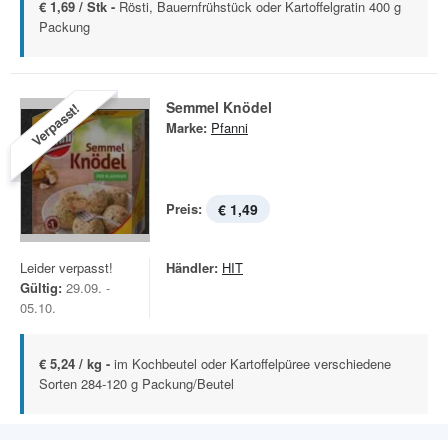
€ 1,69 / Stk -
Rösti, Bauernfrühstück oder Kartoffelgratin 400 g
Packung
Semmel Knödel
Verpasst!
Marke:
Pfanni
Preis:
€ 1,49
Leider verpasst!
Händler:
HIT
Gültig:
29.09. -
05.10.
€ 5,24 / kg -
im Kochbeutel oder Kartoffelpüree verschiedene
Sorten 284-120 g Packung/Beutel