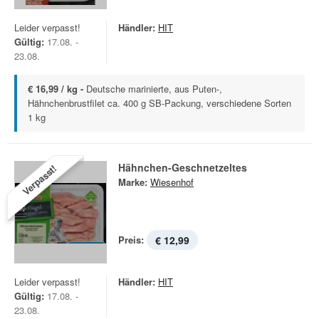
Leider verpasst!
Händler:
HIT
Gültig:
17.08. -
23.08.
€ 16,99 / kg -
Deutsche marinierte, aus Puten-,
Hähnchenbrustfilet ca. 400 g SB-Packung, verschiedene Sorten
1 kg
Hähnchen-Geschnetzeltes
Verpasst!
Marke:
Wiesenhof
Preis:
€ 12,99
Leider verpasst!
Händler:
HIT
Gültig:
17.08. -
23.08.