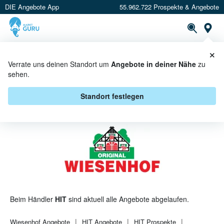
DIE Angebote App
55.962.722 Prospekte & Angebote
St
×
PROSPEKTE
ANGEBOTE
CASHBACK
Verrate uns deinen Standort um
Angebote in deiner Nähe
zu
sehen.
WIESENHOF BEI HIT - ANGEBOTE
& AKTIONEN
Standort festlegen
Beim Händler
HIT
sind aktuell alle Angebote abgelaufen.
Wiesenhof
Angebote
HIT
Angebote
HIT
Prospekte