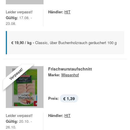
Leider verpasst!
Händler:
HIT
Gültig:
17.08. -
23.08.
€ 19,90 / kg -
Classic, über Buchenholzrauch geräuchert 100 g
Frischwurstaufschnitt
Verpasst!
Marke:
Wiesenhof
Preis:
€ 1,39
Leider verpasst!
Händler:
HIT
Gültig:
20.10. -
26.10.