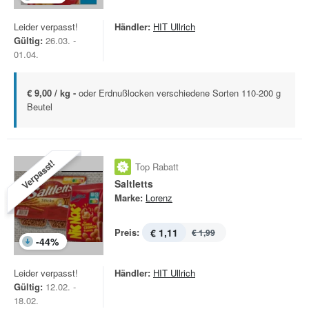
Leider verpasst!
Händler:
HIT Ullrich
Gültig:
26.03. -
01.04.
€ 9,00 / kg -
oder Erdnußlocken verschiedene Sorten 110-200 g
Beutel
Verpasst!
Top Rabatt
Saltletts
Marke:
Lorenz
Preis:
€ 1,11
€ 1,99
-
44
%
Leider verpasst!
Händler:
HIT Ullrich
Gültig:
12.02. -
18.02.