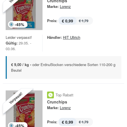
Crunchips
Marke:
Lorenz
Preis:
€ 0,99
€ 1,79
-
45
%
Leider verpasst!
Händler:
HIT Ullrich
Gültig:
29.05. -
03.06.
€ 9,00 / kg -
oder Erdnußlocken verschiedene Sorten 110-200 g
Beutel
Verpasst!
Top Rabatt
Crunchips
Marke:
Lorenz
Preis:
€ 0,99
€ 1,79
-
45
%