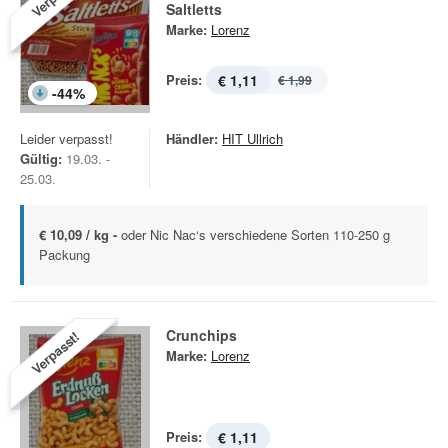
Saltletts
Marke:
Lorenz
Preis:
€ 1,11
€ 1,99
-
44
%
Leider verpasst!
Händler:
HIT Ullrich
Gültig:
19.03. -
25.03.
€ 10,09 / kg -
oder Nic Nac‘s verschiedene Sorten 110-250 g
Packung
Crunchips
Verpasst!
Marke:
Lorenz
Preis:
€ 1,11