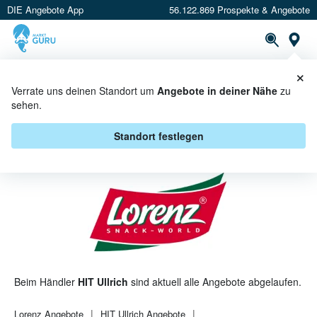
DIE Angebote App
56.122.869 Prospekte & Angebote
St
×
PROSPEKTE
ANGEBOTE
CASHBACK
Verrate uns deinen Standort um
Angebote in deiner Nähe
zu
sehen.
LORENZ BEI HIT ULLRICH -
ANGEBOTE & AKTIONEN
Standort festlegen
Beim Händler
HIT Ullrich
sind aktuell alle Angebote abgelaufen.
Lorenz
Angebote
HIT Ullrich
Angebote