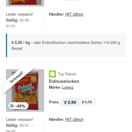
Leider verpasst!
Händler:
HIT Ullrich
Gültig:
25.06. -
01.07.
€ 5,55 / kg -
oder Erdnußlocken verschiedene Sorten 110-200 g
Beutel
Verpasst!
Top Rabatt
Erdnusslocken
Marke:
Lorenz
Preis:
€ 0,99
€ 1,79
-
45
%
Leider verpasst!
Händler:
HIT Ullrich
Gültig:
29.01. -
04.02.