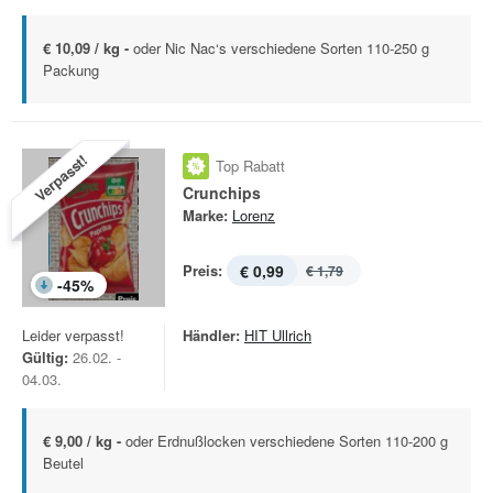
€ 10,09 / kg -
oder Nic Nac‘s verschiedene Sorten 110-250 g
Packung
Verpasst!
Top Rabatt
Crunchips
Marke:
Lorenz
Preis:
€ 0,99
€ 1,79
-
45
%
Leider verpasst!
Händler:
HIT Ullrich
Gültig:
26.02. -
04.03.
€ 9,00 / kg -
oder Erdnußlocken verschiedene Sorten 110-200 g
Beutel