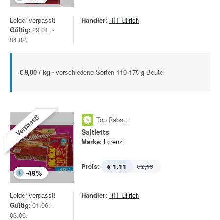
Leider verpasst!
Händler:
HIT Ullrich
Gültig:
29.01. -
04.02.
€ 9,00 / kg -
verschiedene Sorten 110-175 g Beutel
Verpasst!
Top Rabatt
Saltletts
Marke:
Lorenz
Preis:
€ 1,11
€ 2,19
-
49
%
Leider verpasst!
Händler:
HIT Ullrich
Gültig:
01.06. -
03.06.