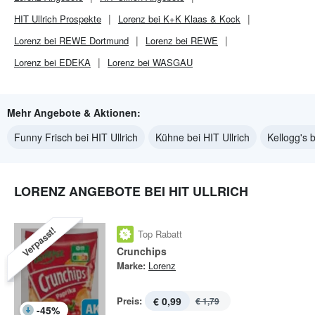
HIT Ullrich
Prospekte
Lorenz bei K+K Klaas & Kock
Lorenz bei REWE Dortmund
Lorenz bei REWE
Lorenz bei EDEKA
Lorenz bei WASGAU
Mehr Angebote & Aktionen:
Funny Frisch bei HIT Ullrich
Kühne bei HIT Ullrich
Kellogg's b
LORENZ ANGEBOTE BEI HIT ULLRICH
Verpasst!
Top Rabatt
Crunchips
Marke:
Lorenz
Preis:
€ 0,99
€ 1,79
-
45
%