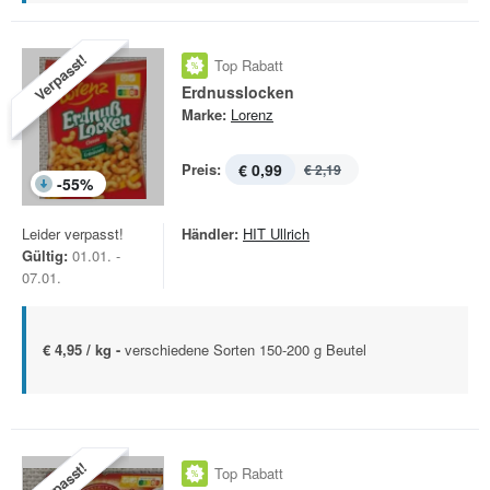
Verpasst!
Top Rabatt
Erdnusslocken
Marke:
Lorenz
Preis:
€ 0,99
€ 2,19
-
55
%
Leider verpasst!
Händler:
HIT Ullrich
Gültig:
01.01. -
07.01.
€ 4,95 / kg -
verschiedene Sorten 150-200 g Beutel
Verpasst!
Top Rabatt