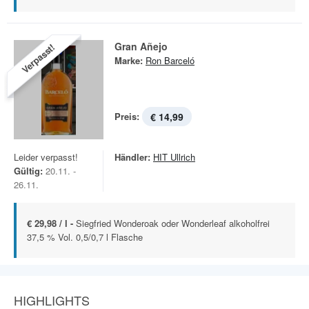
Gran Añejo
Verpasst!
Marke:
Ron Barceló
Preis:
€ 14,99
Leider verpasst!
Händler:
HIT Ullrich
Gültig:
20.11. -
26.11.
€ 29,98 / l -
Siegfried Wonderoak oder Wonderleaf alkoholfrei
37,5 % Vol. 0,5/0,7 l Flasche
HIGHLIGHTS