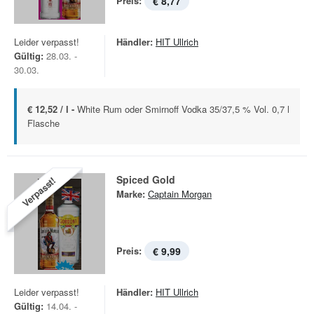
Preis:
€ 8,77
Leider verpasst!
Händler:
HIT Ullrich
Gültig:
28.03. -
30.03.
€ 12,52 / l -
White Rum oder Smirnoff Vodka 35/37,5 % Vol. 0,7 l
Flasche
Spiced Gold
Verpasst!
Marke:
Captain Morgan
Preis:
€ 9,99
Leider verpasst!
Händler:
HIT Ullrich
Gültig:
14.04. -