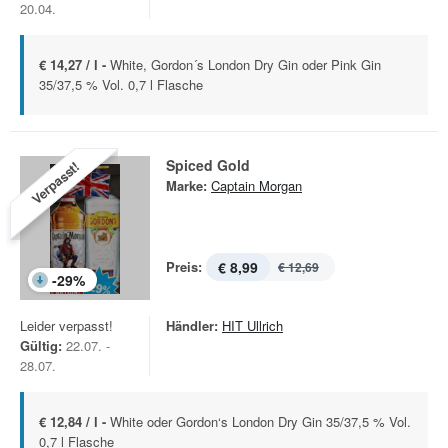
20.04.
€ 14,27 / l -
White, Gordon´s London Dry Gin oder Pink Gin
35/37,5 % Vol. 0,7 l Flasche
Spiced Gold
Verpasst!
Marke:
Captain Morgan
Preis:
€ 8,99
€ 12,69
-
29
%
Leider verpasst!
Händler:
HIT Ullrich
Gültig:
22.07. -
28.07.
€ 12,84 / l -
White oder Gordon‘s London Dry Gin 35/37,5 % Vol.
0,7 l Flasche