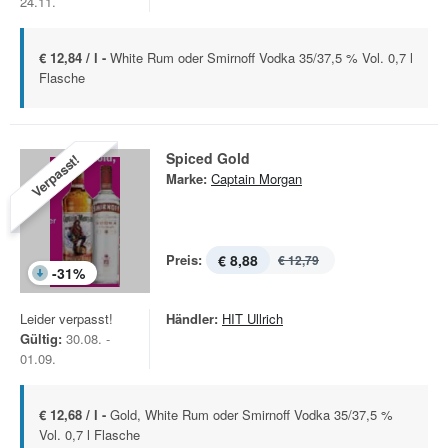
24.11.
€ 12,84 / l -
White Rum oder Smirnoff Vodka 35/37,5 % Vol. 0,7 l
Flasche
Spiced Gold
Verpasst!
Marke:
Captain Morgan
Preis:
€ 8,88
€ 12,79
-
31
%
Leider verpasst!
Händler:
HIT Ullrich
Gültig:
30.08. -
01.09.
€ 12,68 / l -
Gold, White Rum oder Smirnoff Vodka 35/37,5 %
Vol. 0,7 l Flasche