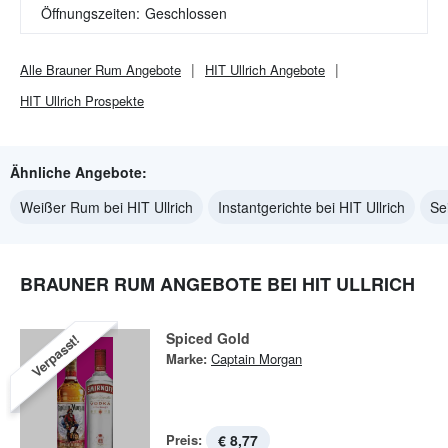
Öffnungszeiten:
Geschlossen
Alle
Brauner Rum
Angebote
HIT Ullrich
Angebote
HIT Ullrich
Prospekte
Ähnliche Angebote:
Weißer Rum bei HIT Ullrich
Instantgerichte bei HIT Ullrich
Sei
BRAUNER RUM ANGEBOTE BEI HIT ULLRICH
Spiced Gold
Verpasst!
Marke:
Captain Morgan
Preis:
€ 8,77