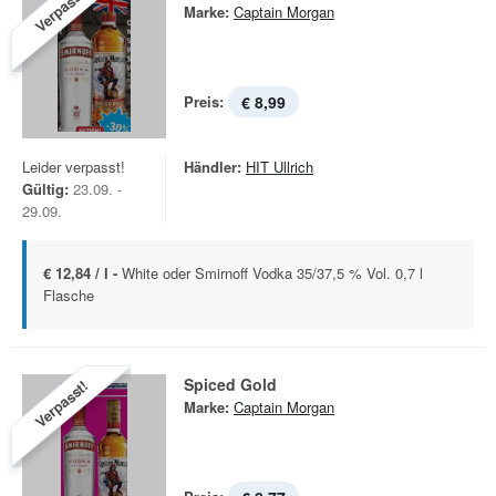
Verpasst!
Marke:
Captain Morgan
Preis:
€ 8,99
Leider verpasst!
Händler:
HIT Ullrich
Gültig:
23.09. -
29.09.
€ 12,84 / l -
White oder Smirnoff Vodka 35/37,5 % Vol. 0,7 l
Flasche
Spiced Gold
Verpasst!
Marke:
Captain Morgan