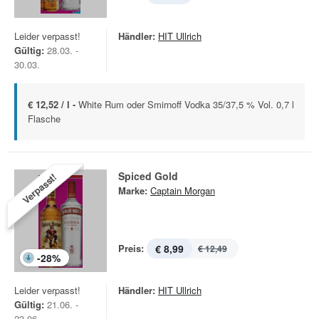
Leider verpasst!
Händler:
HIT Ullrich
Gültig:
28.03. -
30.03.
€ 12,52 / l -
White Rum oder Smirnoff Vodka 35/37,5 % Vol. 0,7 l
Flasche
Spiced Gold
Verpasst!
Marke:
Captain Morgan
Preis:
€ 8,99
€ 12,49
-
28
%
Leider verpasst!
Händler:
HIT Ullrich
Gültig:
21.06. -
23.06.