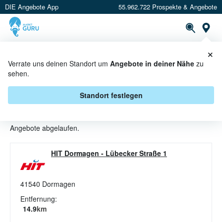
DIE Angebote App
55.962.722 Prospekte & Angebote
St
×
PROSPEKTE
ANGEBOTE
CASHBACK
Verrate uns deinen Standort um
Angebote in deiner Nähe
zu
sehen.
BRAUNER RUM ANGEBOTE &
AKTIONEN BEI HIT ULLRICH
Standort festlegen
Beim Händler
HIT Ullrich
sind aktuell alle Brauner Rum-
Angebote abgelaufen.
HIT Dormagen
-
Lübecker Straße 1
41540
Dormagen
Entfernung:
14.9
km