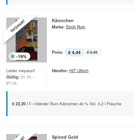
Kännchen
Verpasst!
Marke:
Stroh Rum
Preis:
€ 4,44
€ 5,49
-
19
%
Leider verpasst!
Händler:
HIT Ullrich
Gültig:
21.10. -
27.10.
€ 22,20 / l -
Inländer Rum Kännchen 40 % Vol. 0,2 l Flasche
Spiced Gold