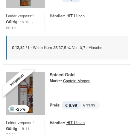
Leider verpasst!
Händler:
HIT Ullrich
Gültig:
16.12. -
22.12.
€ 12,84 / l -
White Rum 35/37,5 % Vol. 0,7 l Flasche
Spiced Gold
Verpasst!
Marke:
Captain Morgan
Preis:
€ 8,99
€ 11,99
-
25
%
Leider verpasst!
Händler:
HIT Ullrich
Gültig:
18.11. -