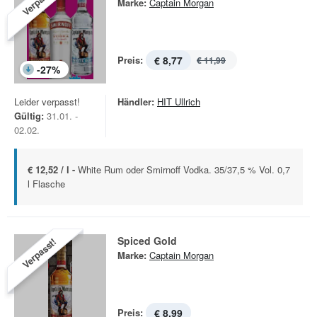
Verpasst!
Marke:
Captain Morgan
Preis:
€ 8,77
€ 11,99
-
27
%
Leider verpasst!
Händler:
HIT Ullrich
Gültig:
31.01. -
02.02.
€ 12,52 / l -
White Rum oder Smirnoff Vodka. 35/37,5 % Vol. 0,7
l Flasche
Spiced Gold
Verpasst!
Marke:
Captain Morgan
Preis:
€ 8,99