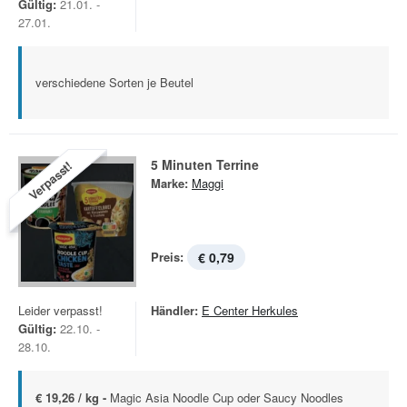
Gültig:
21.01. -
27.01.
verschiedene Sorten je Beutel
5 Minuten Terrine
Verpasst!
Marke:
Maggi
Preis:
€ 0,79
Leider verpasst!
Händler:
E Center Herkules
Gültig:
22.10. -
28.10.
€ 19,26 / kg -
Magic Asia Noodle Cup oder Saucy Noodles