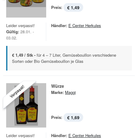
Preis:
€ 1,49
Leider verpasst!
Händler:
E Center Herkules
Gültig:
28.01. -
03.02.
€ 1,49 / Stk -
für 4 – 7 Liter, Gemüsebouillon verschiedene
Sorten oder Bio Gemüsebouillon je Glas
Würze
Verpasst!
Marke:
Maggi
Preis:
€ 1,69
Leider verpasst!
Händler:
E Center Herkules