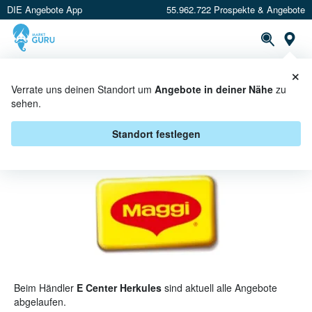
DIE Angebote App
55.962.722 Prospekte & Angebote
St
×
PROSPEKTE
ANGEBOTE
CASHBACK
Verrate uns deinen Standort um
Angebote in deiner Nähe
zu
sehen.
MAGGI BEI E CENTER HERKULES
- ANGEBOTE & AKTIONEN
Standort festlegen
Beim Händler
E Center Herkules
sind aktuell alle Angebote
abgelaufen.