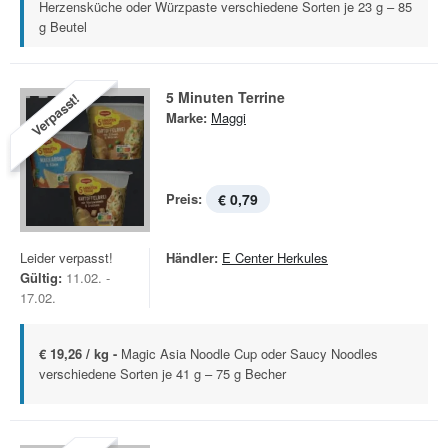
Herzensküche oder Würzpaste verschiedene Sorten je 23 g – 85
g Beutel
5 Minuten Terrine
Verpasst!
Marke:
Maggi
Preis:
€ 0,79
Leider verpasst!
Händler:
E Center Herkules
Gültig:
11.02. -
17.02.
€ 19,26 / kg -
Magic Asia Noodle Cup oder Saucy Noodles
verschiedene Sorten je 41 g – 75 g Becher