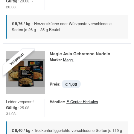
Gültig:
20.08. -
26.08.
€ 5,76 / kg -
Herzensküche oder Würzpaste verschiedene
Sorten je 26 g – 85 g Beutel
Magic Asia Gebratene Nudeln
Verpasst!
Marke:
Maggi
Preis:
€ 1,00
Leider verpasst!
Händler:
E Center Herkules
Gültig:
25.08. -
31.08.
€ 8,40 / kg -
Trockenfertiggerichte verschiedene Sorten je 119 g