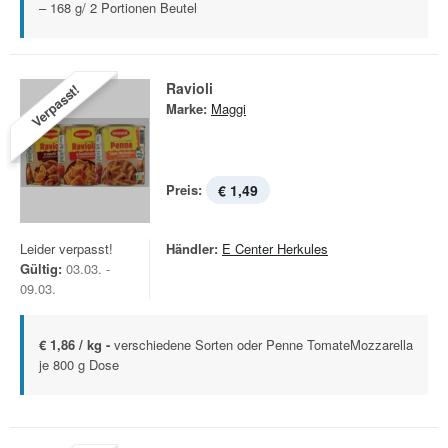
– 168 g/ 2 Portionen Beutel
Ravioli
Verpasst!
Marke:
Maggi
Preis:
€ 1,49
Leider verpasst!
Händler:
E Center Herkules
Gültig:
03.03. -
09.03.
€ 1,86 / kg -
verschiedene Sorten oder Penne TomateMozzarella
je 800 g Dose