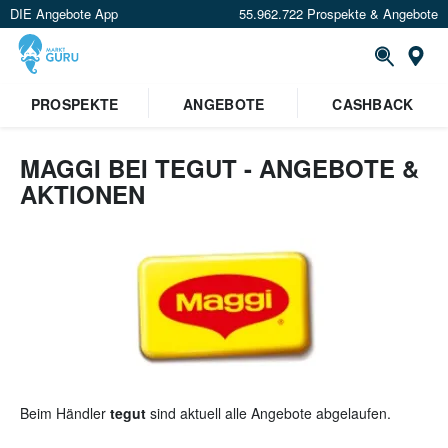
DIE Angebote App
55.962.722 Prospekte & Angebote
St
×
PROSPEKTE
ANGEBOTE
CASHBACK
Verrate uns deinen Standort um
Angebote in deiner Nähe
zu
sehen.
MAGGI BEI TEGUT - ANGEBOTE &
AKTIONEN
Standort festlegen
Beim Händler
tegut
sind aktuell alle Angebote abgelaufen.