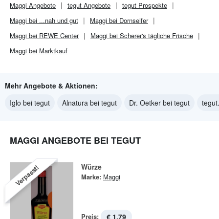
Maggi
Angebote
tegut
Angebote
tegut
Prospekte
Maggi bei ...nah und gut
Maggi bei Dornseifer
Maggi bei REWE Center
Maggi bei Scherer's tägliche Frische
Maggi bei Marktkauf
Mehr Angebote & Aktionen:
Iglo bei tegut
Alnatura bei tegut
Dr. Oetker bei tegut
tegut.
MAGGI ANGEBOTE BEI TEGUT
Würze
Verpasst!
Marke:
Maggi
Preis:
€ 1,79