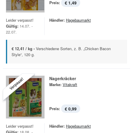
Preis:
€ 1,49
Leider verpasst!
Händler:
Hagebaumarkt
Gültig:
14.07. -
22.07.
€ 12,41 / kg -
Verschiedene Sorten, z. B. „Chicken Bacon
Style“, 120 g.
Nagerkräcker
Verpasst!
Marke:
Vitakraft
Preis:
€ 0,99
Leider verpasst!
Händler:
Hagebaumarkt
Gültig:
18.08. -