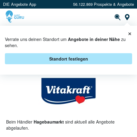
DIE Angebote App
56.122.869 Prospekte & Angebote
St
×
PROSPEKTE
ANGEBOTE
CASHBACK
Verrate uns deinen Standort um
Angebote in deiner Nähe
zu
sehen.
VITAKRAFT BEI HAGEBAUMARKT -
ANGEBOTE & AKTIONEN
Standort festlegen
Beim Händler
Hagebaumarkt
sind aktuell alle Angebote
abgelaufen.