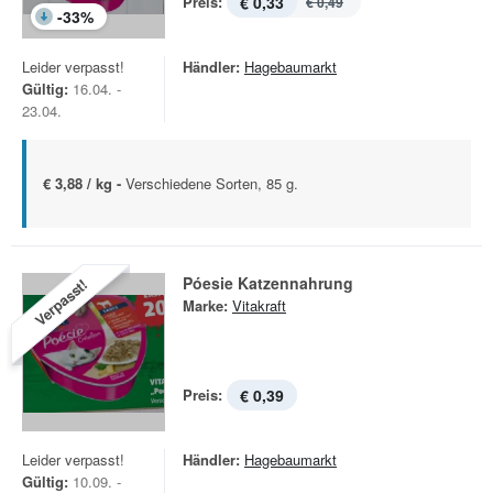
Preis:
€ 0,33
€ 0,49
-
33
%
Leider verpasst!
Händler:
Hagebaumarkt
Gültig:
16.04. -
23.04.
€ 3,88 / kg -
Verschiedene Sorten, 85 g.
Póesie Katzennahrung
Verpasst!
Marke:
Vitakraft
Preis:
€ 0,39
Leider verpasst!
Händler:
Hagebaumarkt
Gültig:
10.09. -