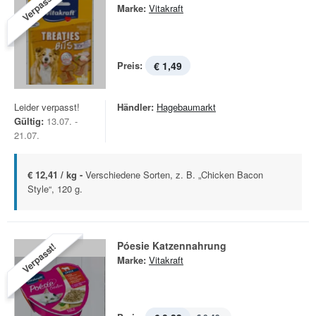
Verpasst!
Marke:
Vitakraft
Preis:
€ 1,49
Leider verpasst!
Händler:
Hagebaumarkt
Gültig:
13.07. -
21.07.
€ 12,41 / kg -
Verschiedene Sorten, z. B. „Chicken Bacon
Style“, 120 g.
Póesie Katzennahrung
Verpasst!
Marke:
Vitakraft