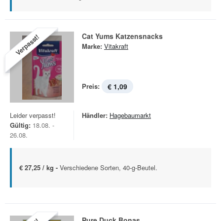
Cat Yums Katzensnacks
Verpasst!
Marke:
Vitakraft
Preis:
€ 1,09
Leider verpasst!
Händler:
Hagebaumarkt
Gültig:
18.08. -
26.08.
€ 27,25 / kg -
Verschiedene Sorten, 40-g-Beutel.
Pure Duck Bonas