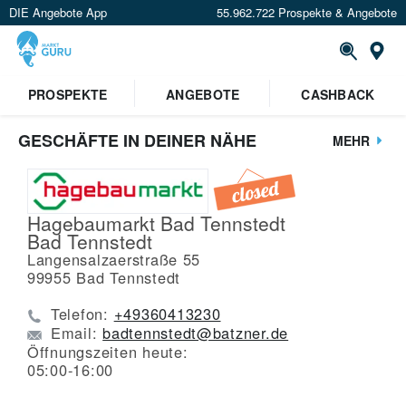
DIE Angebote App
55.962.722 Prospekte & Angebote
St
PROSPEKTE
ANGEBOTE
CASHBACK
GESCHÄFTE IN DEINER NÄHE
MEHR
Hagebaumarkt Bad Tennstedt
Bad Tennstedt
Langensalzaerstraße 55
99955
Bad Tennstedt
Telefon:
+49360413230
Email:
badtennstedt@batzner.de
Öffnungszeiten heute:
05:00-16:00