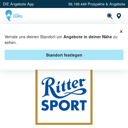
DIE Angebote App
56.199.446 Prospekte & Angebote
St
×
PROSPEKTE
ANGEBOTE
CASHBACK
Verrate uns deinen Standort um
Angebote in deiner Nähe
zu
sehen.
RITTER SPORT BEI GLOBUS -
ANGEBOTE & AKTIONEN
Standort festlegen