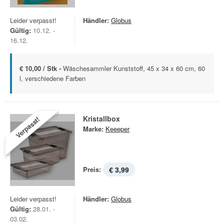
Leider verpasst!
Händler:
Globus
Gültig:
10.12. -
16.12.
€ 10,00 / Stk -
Wäschesammler Kunststoff, 45 x 34 x 60 cm, 60
l, verschiedene Farben
Kristallbox
Verpasst!
Marke:
Keeeper
Preis:
€ 3,99
Leider verpasst!
Händler:
Globus
Gültig:
28.01. -
03.02.