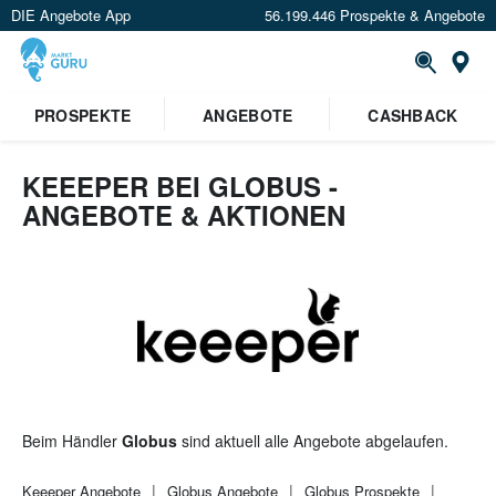
DIE Angebote App
56.199.446 Prospekte & Angebote
St
×
PROSPEKTE
ANGEBOTE
CASHBACK
Verrate uns deinen Standort um
Angebote in deiner Nähe
zu
sehen.
KEEEPER BEI GLOBUS -
ANGEBOTE & AKTIONEN
Standort festlegen
Beim Händler
Globus
sind aktuell alle Angebote abgelaufen.
Keeeper
Angebote
Globus
Angebote
Globus
Prospekte