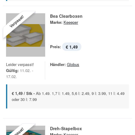
Bea Clearboxen
Verpasst!
Marke:
Keeeper
Preis:
€ 1,49
Leider verpasst!
Händler:
Globus
Gültig:
11.02. -
17.02.
€ 1,49 / Stk -
Ab 1.49. 1,7 l: 1.49, 5,6 l: 2.49, 9 l: 3.99, 11 l: 4.49
oder 30 l: 7.99
Dreh-Stapelbox
Verpasst!
Marke:
Keeeper