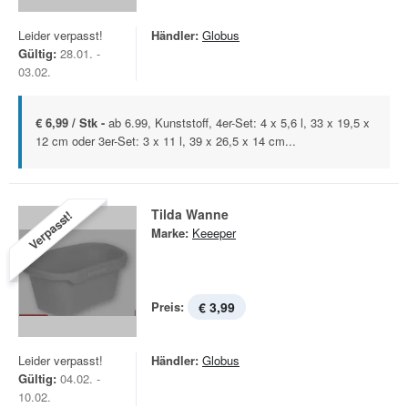
Leider verpasst!
Händler:
Globus
Gültig:
28.01. -
03.02.
€ 6,99 / Stk -
ab 6.99, Kunststoff, 4er-Set: 4 x 5,6 l, 33 x 19,5 x
12 cm oder 3er-Set: 3 x 11 l, 39 x 26,5 x 14 cm...
Tilda Wanne
Verpasst!
Marke:
Keeeper
Preis:
€ 3,99
Leider verpasst!
Händler:
Globus
Gültig:
04.02. -
10.02.