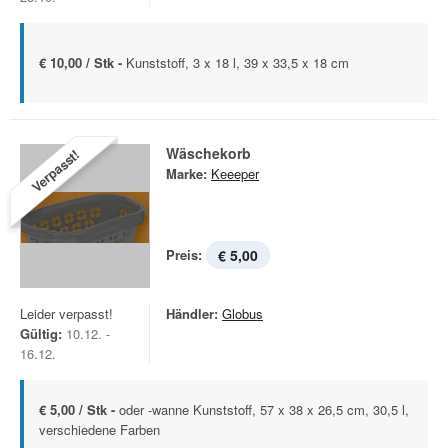
€ 10,00 / Stk -
Kunststoff, 3 x 18 l, 39 x 33,5 x 18 cm
Wäschekorb
Verpasst!
Marke:
Keeeper
Preis:
€ 5,00
Leider verpasst!
Händler:
Globus
Gültig:
10.12. -
16.12.
€ 5,00 / Stk -
oder -wanne Kunststoff, 57 x 38 x 26,5 cm, 30,5 l,
verschiedene Farben