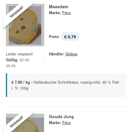
Maasdam
Verpasst!
Marke:
Frico
Preis:
€ 0,79
Leider verpasst!
Händler:
Globus
Gültig:
20.08. -
26.08.
€ 7,90 / kg -
Holländischer Schnittkäse, nussig-mild, 45 % Fett
i. Tr. 100g
Gouda Jung
Verpasst!
Marke:
Frico