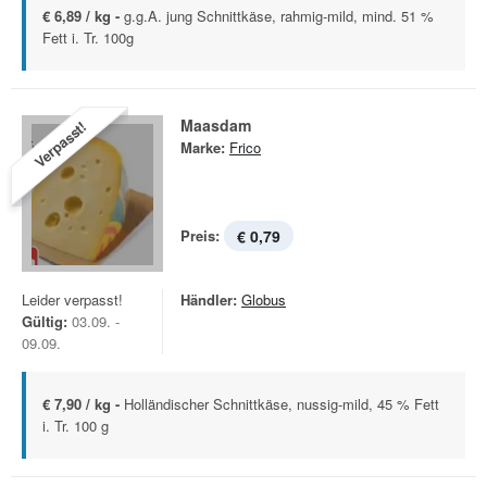
€ 6,89 / kg -
g.g.A. jung Schnittkäse, rahmig-mild, mind. 51 %
Fett i. Tr. 100g
Maasdam
Verpasst!
Marke:
Frico
Preis:
€ 0,79
Leider verpasst!
Händler:
Globus
Gültig:
03.09. -
09.09.
€ 7,90 / kg -
Holländischer Schnittkäse, nussig-mild, 45 % Fett
i. Tr. 100 g