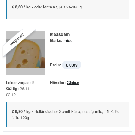
€ 8,60 / kg -
oder Mittelalt, je 150–180 g
Maasdam
Verpasst!
Marke:
Frico
Preis:
€ 0,89
Leider verpasst!
Händler:
Globus
Gültig:
26.11. -
02.12.
€ 8,90 / kg -
Holländischer Schnittkäse, nussig-mild, 45 % Fett
i. Tr. 100g