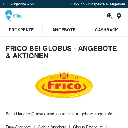
DIE Angebote App
56.199.446 Prospekte & Angebote
St
×
PROSPEKTE
ANGEBOTE
CASHBACK
Verrate uns deinen Standort um
Angebote in deiner Nähe
zu
sehen.
FRICO BEI GLOBUS - ANGEBOTE
& AKTIONEN
Standort festlegen
Beim Händler
Globus
sind aktuell alle Angebote abgelaufen.
Frico
Angebote
Globus
Angebote
Globus
Prospekte