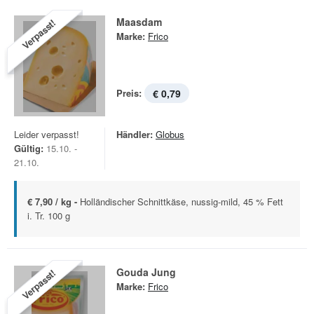
Maasdam
Verpasst!
Marke:
Frico
Preis:
€ 0,79
Leider verpasst!
Händler:
Globus
Gültig:
15.10. -
21.10.
€ 7,90 / kg -
Holländischer Schnittkäse, nussig-mild, 45 % Fett
i. Tr. 100 g
Gouda Jung
Verpasst!
Marke:
Frico