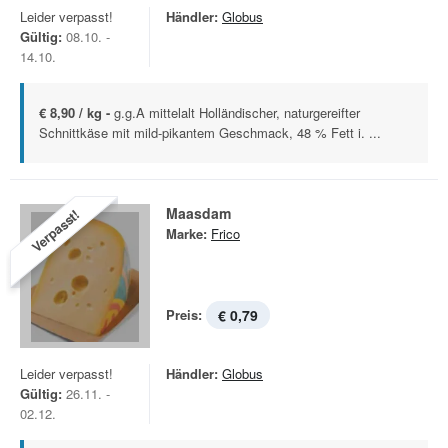
Leider verpasst!
Händler:
Globus
Gültig:
08.10. -
14.10.
€ 8,90 / kg -
g.g.A mittelalt Holländischer, naturgereifter
Schnittkäse mit mild-pikantem Geschmack, 48 % Fett i. ...
Maasdam
Verpasst!
Marke:
Frico
Preis:
€ 0,79
Leider verpasst!
Händler:
Globus
Gültig:
26.11. -
02.12.