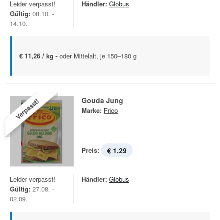
Leider verpasst!
Händler:
Globus
Gültig:
08.10. -
14.10.
€ 11,26 / kg -
oder Mittelalt, je 150–180 g
Gouda Jung
Verpasst!
Marke:
Frico
Preis:
€ 1,29
Leider verpasst!
Händler:
Globus
Gültig:
27.08. -
02.09.