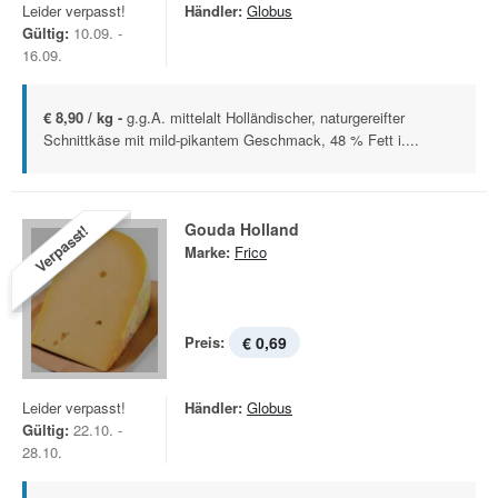
Leider verpasst!
Händler:
Globus
Gültig:
10.09. -
16.09.
€ 8,90 / kg -
g.g.A. mittelalt Holländischer, naturgereifter
Schnittkäse mit mild-pikantem Geschmack, 48 % Fett i....
Gouda Holland
Verpasst!
Marke:
Frico
Preis:
€ 0,69
Leider verpasst!
Händler:
Globus
Gültig:
22.10. -
28.10.