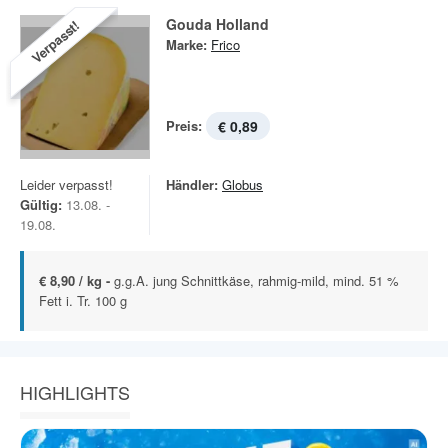
Gouda Holland
Verpasst!
Marke:
Frico
Preis:
€ 0,89
Leider verpasst!
Händler:
Globus
Gültig:
13.08. -
19.08.
€ 8,90 / kg -
g.g.A. jung Schnittkäse, rahmig-mild, mind. 51 %
Fett i. Tr. 100 g
HIGHLIGHTS