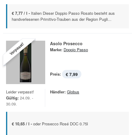
€ 7,77 / l -
Italien Dieser Doppio Passo Rosato besteht aus
handverlesenen Primitivo-Trauben aus der Region Pugli...
Asolo Prosecco
Verpasst!
Marke:
Doppio Passo
Preis:
€ 7,99
Leider verpasst!
Händler:
Globus
Gültig:
24.09. -
30.09.
€ 10,65 / l -
oder Prosecco Rosé DOC 0.75l