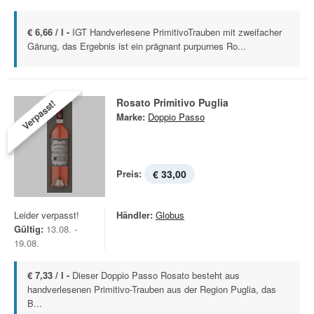
€ 6,66 / l -
IGT Handverlesene PrimitivoTrauben mit zweifacher
Gärung, das Ergebnis ist ein prägnant purpurnes Ro...
Rosato Primitivo Puglia
Verpasst!
Marke:
Doppio Passo
Preis:
€ 33,00
Leider verpasst!
Händler:
Globus
Gültig:
13.08. -
19.08.
€ 7,33 / l -
Dieser Doppio Passo Rosato besteht aus
handverlesenen Primitivo-Trauben aus der Region Puglia, das
B...