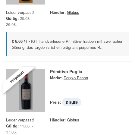
Leider verpasst!
Händler:
Globus
Gültig:
20.08. -
26.08.
€ 6,66 / l -
IGT Handverlesene Primitivo-Trauben mit zweifacher
Gärung, das Ergebnis ist ein prägnant purpurnes R...
Primitivo Puglia
Verpasst!
Marke:
Doppio Passo
Preis:
€ 9,99
Leider verpasst!
Händler:
Globus
Gültig:
11.06. -
17.06.