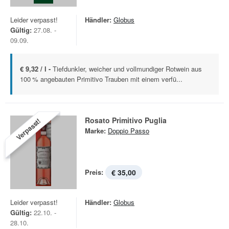
Leider verpasst!
Händler:
Globus
Gültig:
27.08. -
09.09.
€ 9,32 / l -
Tiefdunkler, weicher und vollmundiger Rotwein aus
100 % angebauten Primitivo Trauben mit einem verfü...
Rosato Primitivo Puglia
Verpasst!
Marke:
Doppio Passo
Preis:
€ 35,00
Leider verpasst!
Händler:
Globus
Gültig:
22.10. -
28.10.