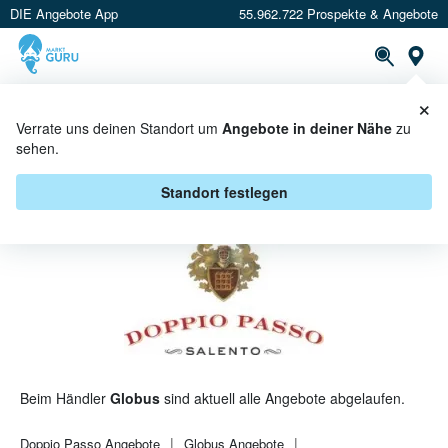
DIE Angebote App
55.962.722 Prospekte & Angebote
St
×
PROSPEKTE
ANGEBOTE
CASHBACK
Verrate uns deinen Standort um
Angebote in deiner Nähe
zu
sehen.
DOPPIO PASSO BEI GLOBUS -
ANGEBOTE & AKTIONEN
Standort festlegen
Beim Händler
Globus
sind aktuell alle Angebote abgelaufen.
Doppio Passo
Angebote
Globus
Angebote