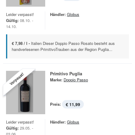
Leider verpasst!
Händler:
Globus
Gültig:
08.10. -
14.10.
€ 7,98 / l -
Italien Dieser Doppio Passo Rosato besteht aus
handverlesenen PrimitivoTrauben aus der Region Puglia...
Primitivo Puglia
Verpasst!
Marke:
Doppio Passo
Preis:
€ 11,99
Leider verpasst!
Händler:
Globus
Gültig:
29.05. -
03.06.