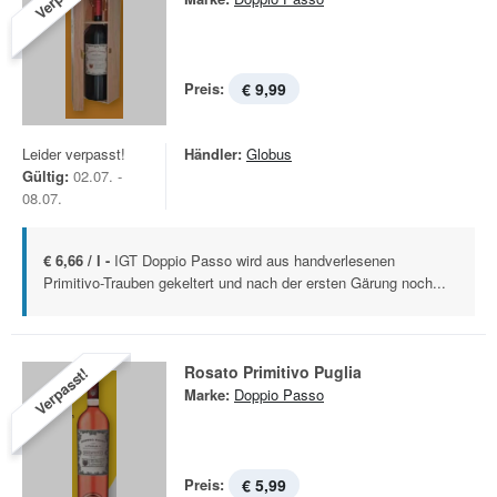
Preis:
€ 9,99
Leider verpasst!
Händler:
Globus
Gültig:
02.07. -
08.07.
€ 6,66 / l -
IGT Doppio Passo wird aus handverlesenen
Primitivo-Trauben gekeltert und nach der ersten Gärung noch...
Rosato Primitivo Puglia
Verpasst!
Marke:
Doppio Passo
Preis:
€ 5,99