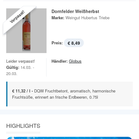
Dornfelder Weißherbst
Verpasst!
Marke:
Weingut Hubertus Triebe
Preis:
€ 8,49
Leider verpasst!
Händler:
Globus
Gültig:
14.03. -
20.03.
€ 11,32 / l -
DQW Fruchtbetont, aromatisch, harmonische
Fruchtsüße, erinnert an frische Erdbeeren, 0.75l
HIGHLIGHTS