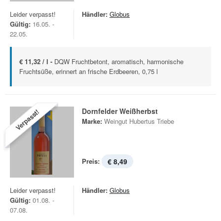
Leider verpasst!
Händler:
Globus
Gültig:
16.05. -
22.05.
€ 11,32 / l -
DQW Fruchtbetont, aromatisch, harmonische
Fruchtsüße, erinnert an frische Erdbeeren, 0,75 l
Dornfelder Weißherbst
Verpasst!
Marke:
Weingut Hubertus Triebe
Preis:
€ 8,49
Leider verpasst!
Händler:
Globus
Gültig:
01.08. -
07.08.