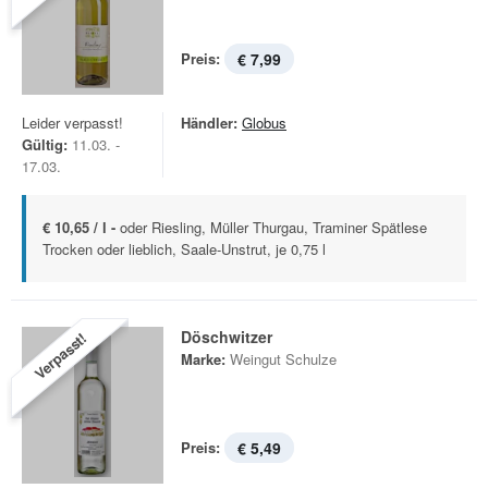
Preis:
€ 7,99
Leider verpasst!
Händler:
Globus
Gültig:
11.03. -
17.03.
€ 10,65 / l -
oder Riesling, Müller Thurgau, Traminer Spätlese
Trocken oder lieblich, Saale-Unstrut, je 0,75 l
Döschwitzer
Verpasst!
Marke:
Weingut Schulze
Preis:
€ 5,49