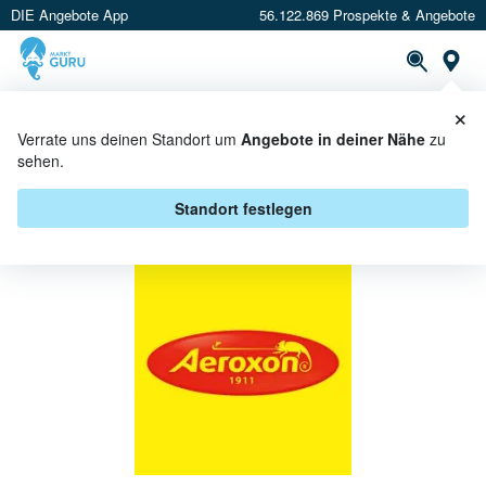
DIE Angebote App
56.122.869 Prospekte & Angebote
St
×
PROSPEKTE
ANGEBOTE
CASHBACK
Verrate uns deinen Standort um
Angebote in deiner Nähe
zu
sehen.
AEROXON BEI GLOBUS -
ANGEBOTE & AKTIONEN
Standort festlegen