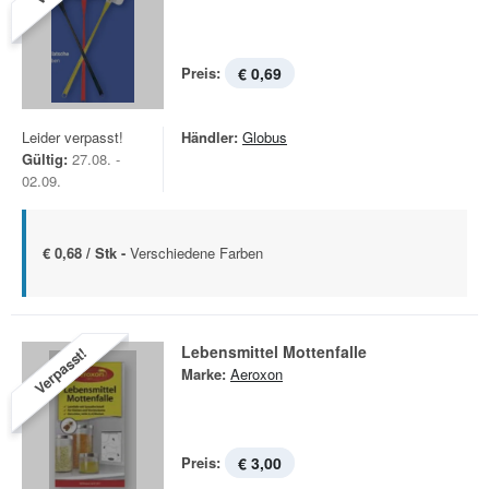
Preis:
€ 0,69
Leider verpasst!
Händler:
Globus
Gültig:
27.08. -
02.09.
€ 0,68 / Stk -
Verschiedene Farben
Lebensmittel Mottenfalle
Verpasst!
Marke:
Aeroxon
Preis:
€ 3,00