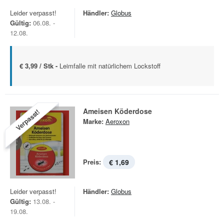
Leider verpasst!
Händler:
Globus
Gültig:
06.08. -
12.08.
€ 3,99 / Stk -
Leimfalle mit natürlichem Lockstoff
Ameisen Köderdose
Verpasst!
Marke:
Aeroxon
Preis:
€ 1,69
Leider verpasst!
Händler:
Globus
Gültig:
13.08. -
19.08.