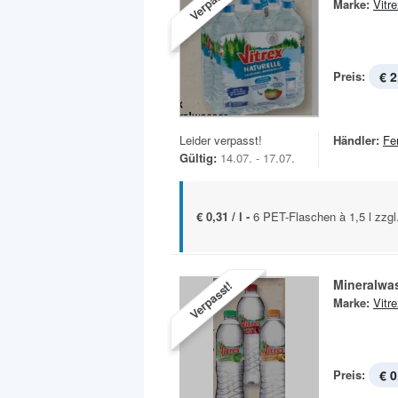
Verpasst!
Marke:
Vitr
Preis:
€ 2
Leider verpasst!
Händler:
Fe
Gültig:
14.07. - 17.07.
€ 0,31 / l -
6 PET-Flaschen à 1,5 l zzgl
Mineralwa
Verpasst!
Marke:
Vitr
Preis:
€ 0