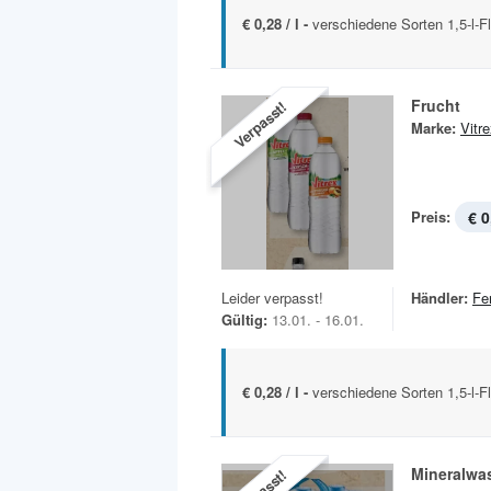
€ 0,28 / l -
verschiedene Sorten 1,5-l-F
Frucht
Verpasst!
Marke:
Vitr
Preis:
€ 0
Leider verpasst!
Händler:
Fe
Gültig:
13.01. - 16.01.
€ 0,28 / l -
verschiedene Sorten 1,5-l-F
Mineralwa