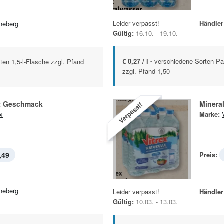
Leider verpasst!
Händler
neberg
Gültig:
16.10. - 19.10.
€ 0,27 / l -
verschiedene Sorten Pa
ten 1,5-l-Flasche zzgl. Pfand
zzgl. Pfand 1,50
t Geschmack
Minera
Verpasst!
ex
Marke:
,49
Preis:
neberg
Leider verpasst!
Händler
Gültig:
10.03. - 13.03.