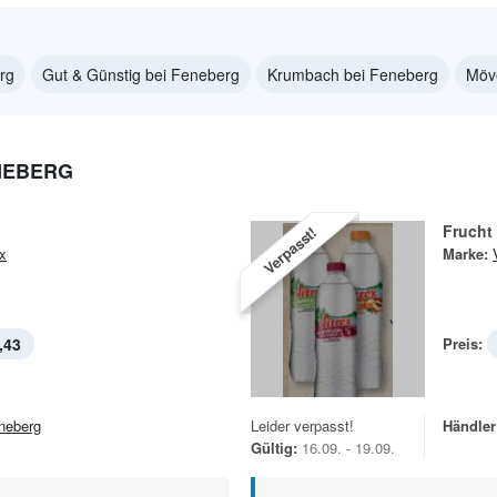
rg
Gut & Günstig bei Feneberg
Krumbach bei Feneberg
Möv
NEBERG
Frucht
Verpasst!
ex
Marke:
,43
Preis:
neberg
Leider verpasst!
Händler
Gültig:
16.09. - 19.09.