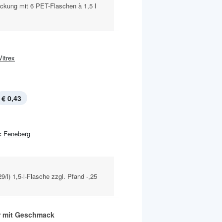
ckung mit 6 PET-Flaschen à 1,5 l
Vitrex
€ 0,43
:
Feneberg
9/l) 1,5-l-Flasche zzgl. Pfand -,25
 mit Geschmack