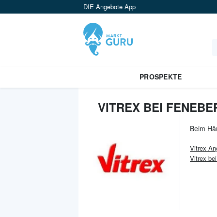
DIE Angebote App
PROSPEKTE
VITREX BEI FENEBE
Beim Hä
Vitrex
An
Vitrex be