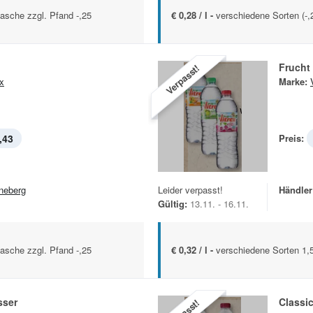
lasche zzgl. Pfand -,25
€ 0,28 / l -
verschiedene Sorten (-,2
Frucht
Verpasst!
ex
Marke:
,43
Preis:
neberg
Leider verpasst!
Händler
Gültig:
13.11. - 16.11.
lasche zzgl. Pfand -,25
€ 0,32 / l -
verschiedene Sorten 1,5
sser
Classi