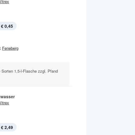
Vitrex
€ 0,45
:
Feneberg
 Sorten 1,5-l-Flasche zzgl. Pfand
lwasser
Vitrex
€ 2,49