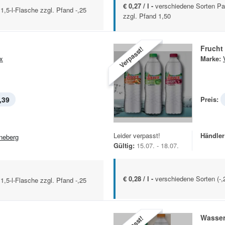
€ 0,27 / l -
verschiedene Sorten Pa
 1,5-l-Flasche zzgl. Pfand -,25
zzgl. Pfand 1,50
Frucht
Verpasst!
ex
Marke:
,39
Preis:
Leider verpasst!
Händler
neberg
Gültig:
15.07. - 18.07.
€ 0,28 / l -
verschiedene Sorten (-,2
 1,5-l-Flasche zzgl. Pfand -,25
Wasser