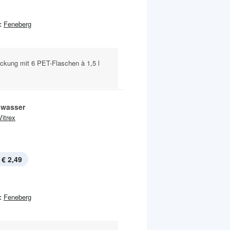
:
Feneberg
ckung mit 6 PET-Flaschen à 1,5 l
lwasser
Vitrex
€ 2,49
:
Feneberg