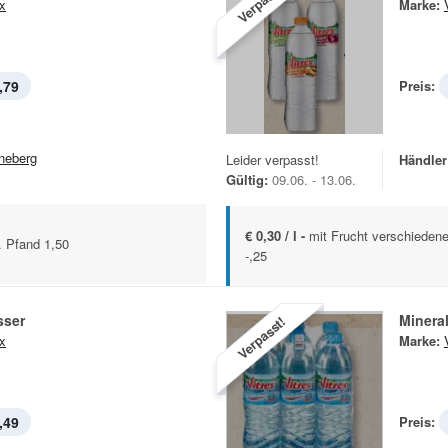
Verpasst!
ex
Marke:
,79
Preis:
neberg
Leider verpasst!
Händler
Gültig:
09.06. - 13.06.
€ 0,30 / l -
mit Frucht verschiedene
. Pfand 1,50
-,25
sser
Minera
Verpasst!
ex
Marke:
,49
Preis: