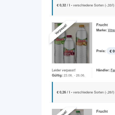
€ 0,32 / l -
verschiedene Sorten (-,33/l)
Frucht
Verpasst!
Marke:
Vitr
Preis:
€ 0
Leider verpasst!
Händler:
Fe
Gültig:
23.06. - 26.06.
€ 0,26 / l -
verschiedene Sorten (-,26/l)
Frucht