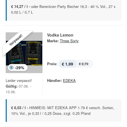
€ 14,27 / l -
oder Berentzen Party Becher 16,3 - 40 % Vol., 27 x
0,02 L / 0,7 L
Vodka Lemon
Verpasst!
Marke:
Three Sixty
Preis:
€ 1,99
€ 2,79
-
29
%
Leider verpasst!
Händler:
EDEKA
Gültig:
07.06. -
13.06.
€ 6,03 / l -
HINWEIS: MIT EDEKA APP 1.79 € versch. Sorten,
10% Vol., je 0,33 l / 0,25 Dose, zzgl. 0.25 Pfand