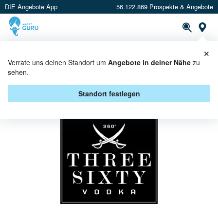
DIE Angebote App
56.122.869 Prospekte & Angebote
St
×
PROSPEKTE
ANGEBOTE
CASHBACK
Verrate uns deinen Standort um
Angebote in deiner Nähe
zu
sehen.
THREE SIXTY BEI EDEKA -
ANGEBOTE & AKTIONEN
Standort festlegen