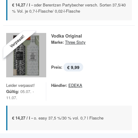
€ 14,27 / l -
oder Berentzen Partybecher versch. Sorten 37,5/40
% Vol. je 0,7-l-Flasche/ 0,02-l-Flasche
Vodka Original
Verpasst!
Marke:
Three Sixty
Preis:
€ 9,99
Leider verpasst!
Händler:
EDEKA
Gültig:
05.07. -
11.07.
€ 14,27 / l -
o. easy 37,5 %/30 % vol. 0,7 l Flasche