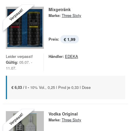
Mixgetränk
Verpasst!
Marke:
Three Sixty
Preis:
€ 1,99
Leider verpasst!
Händler:
EDEKA
Gültig:
05.07. -
11.07.
€ 6,03 / l -
10% Vol., 0,25 l Pmd je 0,33 l Dose
Vodka Original
Verpasst!
Marke:
Three Sixty