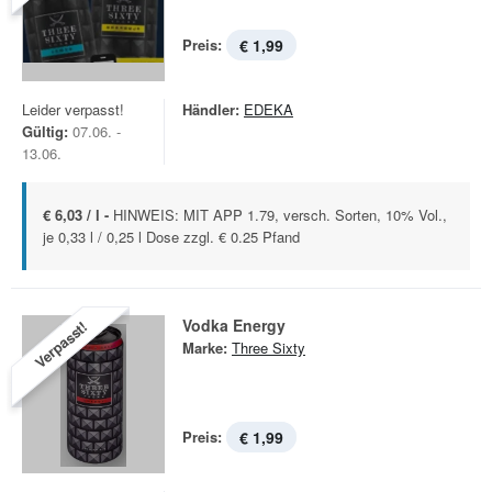
Preis:
€ 1,99
Leider verpasst!
Händler:
EDEKA
Gültig:
07.06. -
13.06.
€ 6,03 / l -
HINWEIS: MIT APP 1.79, versch. Sorten, 10% Vol.,
je 0,33 l / 0,25 l Dose zzgl. € 0.25 Pfand
Vodka Energy
Verpasst!
Marke:
Three Sixty
Preis:
€ 1,99