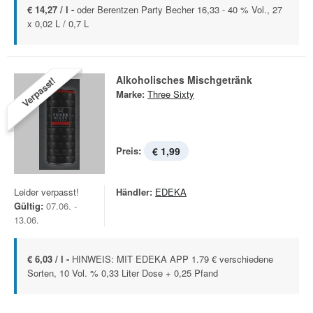
€ 14,27 / l -
oder Berentzen Party Becher 16,33 - 40 % Vol., 27
x 0,02 L / 0,7 L
Alkoholisches Mischgetränk
Verpasst!
Marke:
Three Sixty
Preis:
€ 1,99
Leider verpasst!
Händler:
EDEKA
Gültig:
07.06. -
13.06.
€ 6,03 / l -
HINWEIS: MIT EDEKA APP 1.79 € verschiedene
Sorten, 10 Vol. % 0,33 Liter Dose + 0,25 Pfand