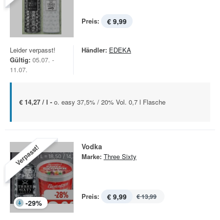
Preis:
€ 9,99
Leider verpasst!
Händler:
EDEKA
Gültig:
05.07. -
11.07.
€ 14,27 / l -
o. easy 37,5% / 20% Vol. 0,7 l Flasche
Vodka
Verpasst!
Marke:
Three Sixty
Preis:
€ 9,99
€ 13,99
-
29
%