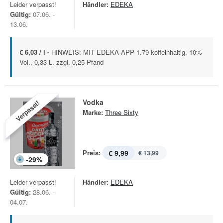
Leider verpasst!
Händler:
EDEKA
Gültig:
07.06. -
13.06.
€ 6,03 / l -
HINWEIS: MIT EDEKA APP 1.79 koffeinhaltig, 10%
Vol., 0,33 L, zzgl. 0,25 Pfand
Vodka
Verpasst!
Marke:
Three Sixty
Preis:
€ 9,99
€ 13,99
-
29
%
Leider verpasst!
Händler:
EDEKA
Gültig:
28.06. -
04.07.