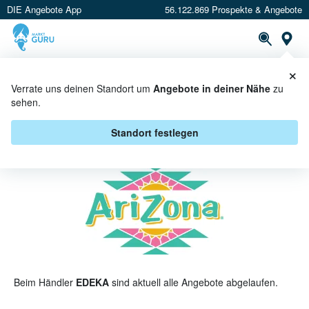
DIE Angebote App
56.122.869 Prospekte & Angebote
St
×
PROSPEKTE
ANGEBOTE
CASHBACK
Verrate uns deinen Standort um
Angebote in deiner Nähe
zu
sehen.
ARIZONA BEI EDEKA - ANGEBOTE
& AKTIONEN
Standort festlegen
Beim Händler
EDEKA
sind aktuell alle Angebote abgelaufen.