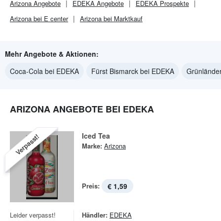
Arizona
Angebote
EDEKA
Angebote
EDEKA
Prospekte
Arizona bei E center
Arizona bei Marktkauf
Mehr Angebote & Aktionen:
Coca-Cola bei EDEKA
Fürst Bismarck bei EDEKA
Grünlände
ARIZONA ANGEBOTE BEI EDEKA
Iced Tea
Verpasst!
Marke:
Arizona
Preis:
€ 1,59
Leider verpasst!
Händler:
EDEKA