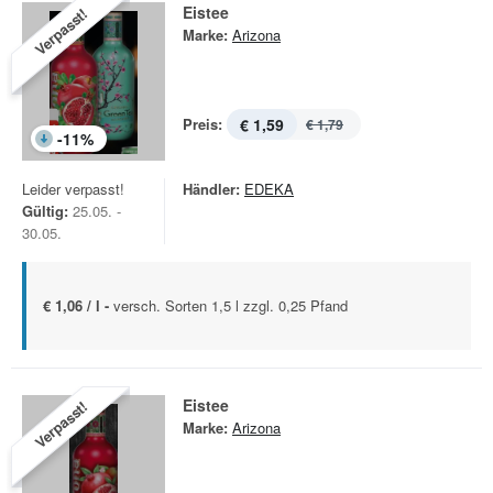
Eistee
Verpasst!
Marke:
Arizona
Preis:
€ 1,59
€ 1,79
-
11
%
Leider verpasst!
Händler:
EDEKA
Gültig:
25.05. -
30.05.
€ 1,06 / l -
versch. Sorten 1,5 l zzgl. 0,25 Pfand
Eistee
Verpasst!
Marke:
Arizona