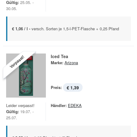
Gültig:
25.05. -
30.05.
€ 1,06 / l -
versch. Sorten je 1,5-l-PET-Flasche + 0,25 Pfand
Iced Tea
Verpasst!
Marke:
Arizona
Preis:
€ 1,39
Leider verpasst!
Händler:
EDEKA
Gültig:
19.07. -
25.07.