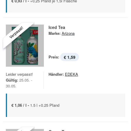
€ 0,93 / l -
+0,25 Pfand je 1,5l Flasche
Iced Tea
Verpasst!
Marke:
Arizona
Preis:
€ 1,59
Leider verpasst!
Händler:
EDEKA
Gültig:
25.05. -
30.05.
€ 1,06 / l -
1.5 l +0.25 Pfand