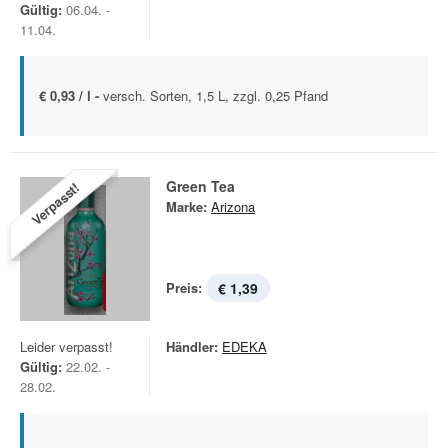
Gültig:
06.04. -
11.04.
€ 0,93 / l -
versch. Sorten, 1,5 L, zzgl. 0,25 Pfand
Green Tea
Verpasst!
Marke:
Arizona
Preis:
€ 1,39
Leider verpasst!
Händler:
EDEKA
Gültig:
22.02. -
28.02.