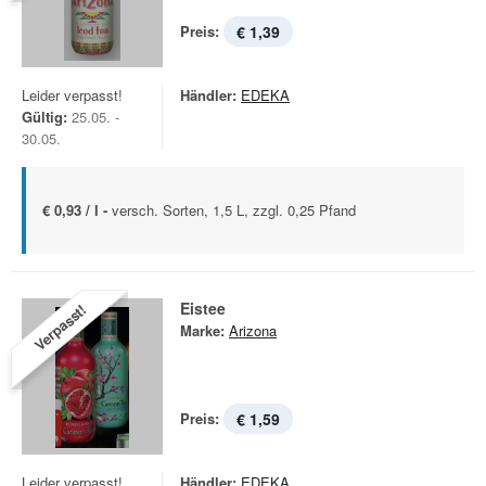
Preis:
€ 1,39
Leider verpasst!
Händler:
EDEKA
Gültig:
25.05. -
30.05.
€ 0,93 / l -
versch. Sorten, 1,5 L, zzgl. 0,25 Pfand
Eistee
Verpasst!
Marke:
Arizona
Preis:
€ 1,59
Leider verpasst!
Händler:
EDEKA