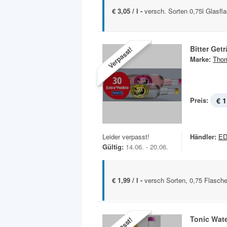
€ 3,05 / l -
versch. Sorten 0,75l Glasfl
Bitter Get
Verpasst!
Marke:
Tho
Preis:
€ 1
Leider verpasst!
Händler:
E
Gültig:
14.06. - 20.06.
€ 1,99 / l -
versch Sorten, 0,75 Flasche
Tonic Wat