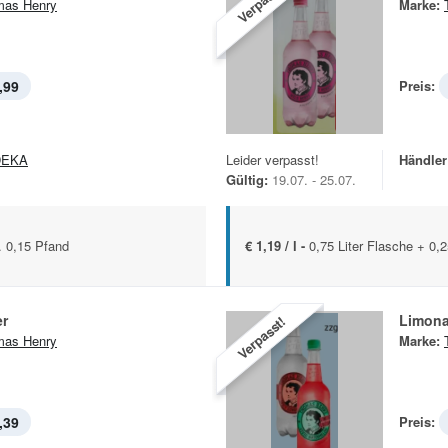
Verpasst!
mas Henry
Marke:
,99
Preis:
DEKA
Leider verpasst!
Händler
Gültig:
19.07. - 25.07.
. 0,15 Pfand
€ 1,19 / l -
0,75 Liter Flasche + 0,
er
Limon
Verpasst!
mas Henry
Marke:
,39
Preis: