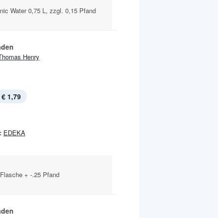
onic Water 0,75 L, zzgl. 0,15 Pfand
aden
Thomas Henry
€ 1,79
:
EDEKA
l-Flasche + -.25 Pfand
aden