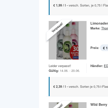
€ 1,99 / l -
versch. Sorten, je 0,75 l Fl
Limonade
Verpasst!
Marke:
Tho
Preis:
€ 1
Leider verpasst!
Händler:
E
Gültig:
14.06. - 20.06.
€ 2,39 / l -
versch. Sorten je 0,75-l-Fl
Wild Berry