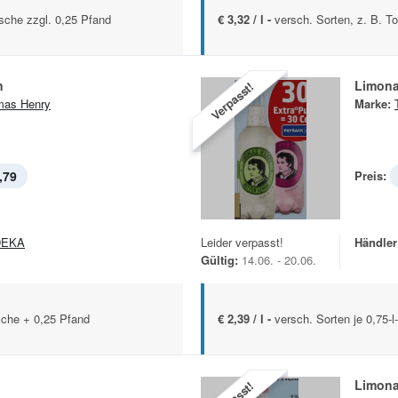
asche zzgl. 0,25 Pfand
€ 3,32 / l -
versch. Sorten, z. B. T
n
Limon
Verpasst!
mas Henry
Marke:
,79
Preis:
DEKA
Leider verpasst!
Händler
Gültig:
14.06. - 20.06.
asche + 0,25 Pfand
€ 2,39 / l -
versch. Sorten je 0,75-
Limon