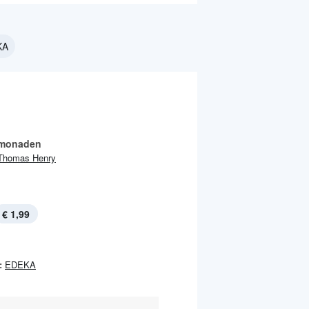
KA
limonaden
Thomas Henry
€ 1,99
:
EDEKA