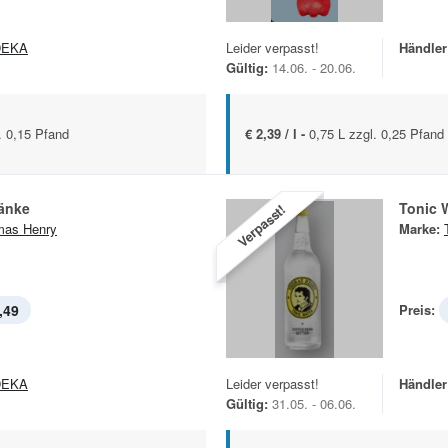
DEKA
Leider verpasst!
Händler
Gültig:
14.06. - 20.06.
. 0,15 Pfand
€ 2,39 / l -
0,75 L zzgl. 0,25 Pfand
ränke
Tonic 
Verpasst!
mas Henry
Marke:
,49
Preis:
DEKA
Leider verpasst!
Händler
Gültig:
31.05. - 06.06.