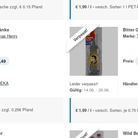
asche zzgl. € 0.15 Pfand
€ 1,99 / l -
versch. Sorten 1 l PET-
ränke
Bitter 
Verpasst!
mas Henry
Marke:
,49
Preis:
DEKA
Leider verpasst!
Händler
Gültig:
14.06. - 20.06.
 zzgl. 0,25€ Pfand
€ 1,99 / l -
versch. Sorten, je 0,75 
er
Wild Be