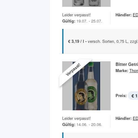
Leider verpasst!
Händler:
E
Gültig:
19.07. - 25.07.
€ 3,19 / l -
versch. Sorten, 0,75 L, zzgl
Bitter Get
Verpasst!
Marke:
Tho
Preis:
€ 1
Leider verpasst!
Händler:
E
Gültig:
14.06. - 20.06.