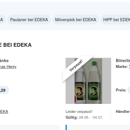
KA
Paulaner bei EDEKA
Mövenpick bei EDEKA
HiPP bei EDE
 BEI EDEKA
ränke
Bitter
Verpasst!
mas Henry
Marke:
,29
Preis:
DEKA
Leider verpasst!
Händler
Gültig:
28.06. - 04.07.