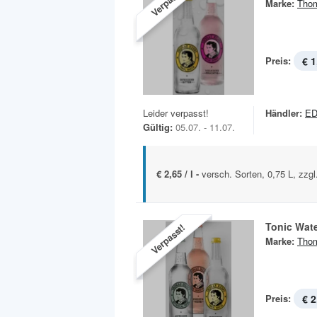
Verpasst!
Marke:
Tho
Preis:
€ 1
Leider verpasst!
Händler:
E
Gültig:
05.07. - 11.07.
€ 2,65 / l -
versch. Sorten, 0,75 L, zzgl
Tonic Wat
Verpasst!
Marke:
Tho
Preis:
€ 2