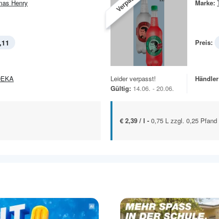
Verpasst!
mas Henry
Marke:
,11
Preis:
DEKA
Leider verpasst!
Händler
Gültig:
14.06. - 20.06.
€ 2,39 / l -
0,75 L zzgl. 0,25 Pfand