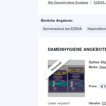
Alle
Damenhygiene
Angebote
EDEKA
Ähnliche Angebote:
Sonnenschutz bei EDEKA
Haarentfer
DAMENHYGIENE ANGEBOTE
Dailies Sl
Verpasst!
Marke:
Alwa
Preis:
€ 1
Leider verpasst!
Händler:
E