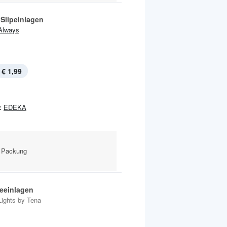
 Slipeinlagen
Always
€ 1,99
:
EDEKA
k Packung
eeinlagen
Lights by Tena