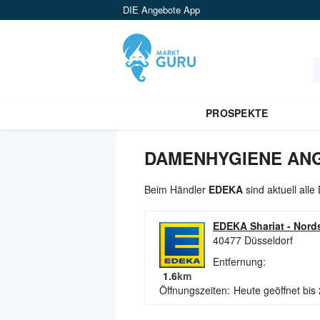
DIE Angebote App
PROSPEKTE
DAMENHYGIENE ANG
Beim Händler
EDEKA
sind aktuell all
EDEKA Shariat
-
Nords
40477
Düsseldorf
Entfernung:
1.6
km
Öffnungszeiten:
Heute geöffnet bis