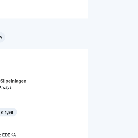
KA
 Slipeinlagen
Always
€ 1,99
:
EDEKA