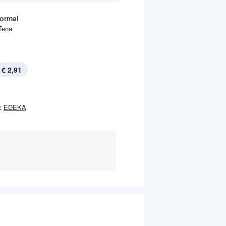
ormal
Tena
€ 2,91
:
EDEKA