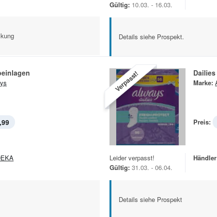
Gültig:
10.03. - 16.03.
ckung
Details siehe Prospekt.
ipeinlagen
Dailies
Verpasst!
ys
Marke:
,99
Preis:
DEKA
Leider verpasst!
Händler
Gültig:
31.03. - 06.04.
Details siehe Prospekt