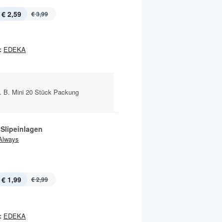
€ 2,59
€ 3,99
:
EDEKA
. B. Mini 20 Stück Packung
 Slipeinlagen
Always
€ 1,99
€ 2,99
:
EDEKA