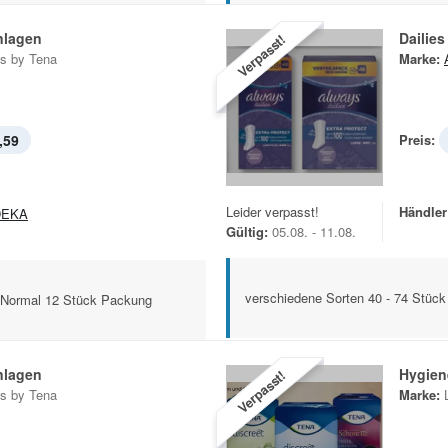
nlagen
Dailies
Verpasst!
ts by Tena
Marke:
,59
Preis:
Leider verpasst!
Händler
DEKA
Gültig:
05.08. - 11.08.
verschiedene Sorten 40 - 74 Stüc
. Normal 12 Stück Packung
nlagen
Hygien
Verpasst!
ts by Tena
Marke: