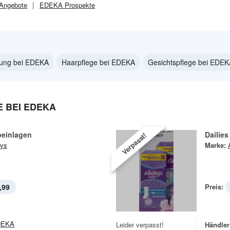
Angebote
EDEKA
Prospekte
nung bei EDEKA
Haarpflege bei EDEKA
Gesichtspflege bei EDE
 BEI EDEKA
ipeinlagen
Dailies
Verpasst!
ys
Marke:
,99
Preis:
DEKA
Leider verpasst!
Händler