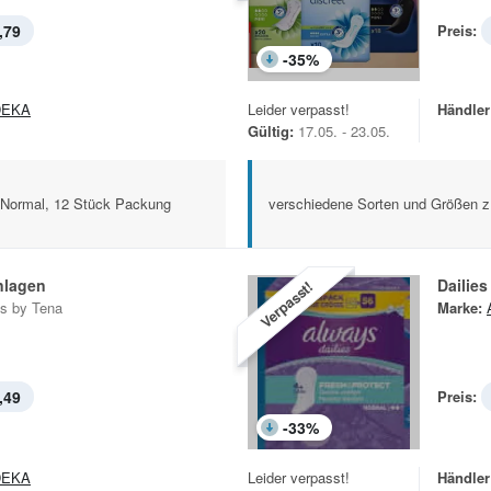
,79
Preis:
-
35
%
DEKA
Leider verpasst!
Händler
Gültig:
17.05. - 23.05.
 Normal, 12 Stück Packung
verschiedene Sorten und Größen z
nlagen
Dailies
Verpasst!
ts by Tena
Marke:
,49
Preis:
-
33
%
DEKA
Leider verpasst!
Händler