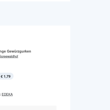
inge Gewürzgurken
Spreewaldhof
€ 1,79
:
EDEKA