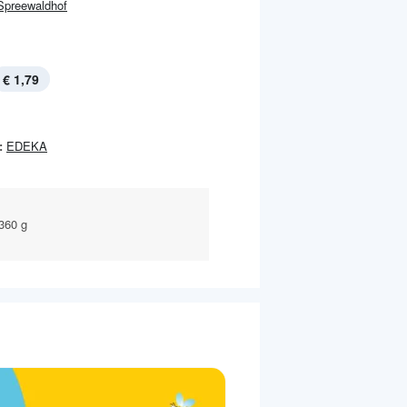
Spreewaldhof
€ 1,79
:
EDEKA
360 g