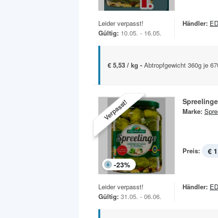
Leider verpasst!
Händler:
E
Gültig:
10.05. - 16.05.
€ 5,53 / kg -
Abtropfgewicht 360g je 6
Spreeling
Verpasst!
Marke:
Spre
Preis:
€ 1
-
23
%
Leider verpasst!
Händler:
E
Gültig:
31.05. - 06.06.