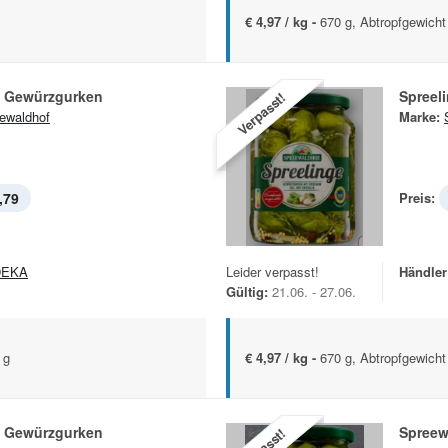
€ 4,97 / kg -
670 g, Abtropfgewicht
e Gewürzgurken
Spreel
Verpasst!
ewaldhof
Marke:
,79
Preis:
DEKA
Leider verpasst!
Händler
Gültig:
21.06. - 27.06.
 g
€ 4,97 / kg -
670 g, Abtropfgewicht
e Gewürzgurken
Spreew