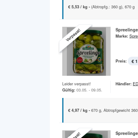
€ 5,53 / kg -
(Abtropfg.: 360 g), 670 g
Spreeling
Verpasst!
Marke:
Spre
Preis:
€ 1
Leider verpasst!
Händler:
E
Gültig:
03.05. - 09.05.
€ 4,97 / kg -
670 g, Abtropfgewicht 360
Spreeling