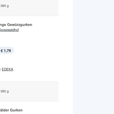
 360 g
inge Gewürzgurken
Spreewaldhof
€ 1,79
:
EDEKA
 360 g
älder Gurken