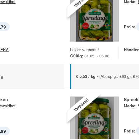
Verpasst!
ewaldhof
Marke:
,79
Preis:
DEKA
Leider verpasst!
Händler
Gültig:
31.05. - 06.06.
 g
€ 5,53 / kg -
(Abtropfg.: 360 g), 67
rken
Spreel
Verpasst!
ewaldhof
Marke:
,99
Preis: