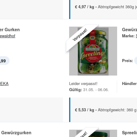
€ 4,97 / kg -
Abtropfgewicht 360g j
er Gurken
Gewür
Verpasst!
ewaldhof
Marke:
,99
Preis:
DEKA
Leider verpasst!
Händler
Gültig:
31.05. - 06.06.
€ 5,53 / kg -
Abtropfgewicht: 360 g
e Gewürzgurken
Spreel