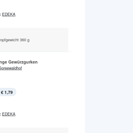
:
EDEKA
ropfgewicht 360 g
inge Gewürzgurken
Spreewaldhof
€ 1,79
:
EDEKA