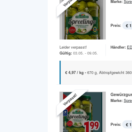
Verpasst!
Marke:
Spre
Preis:
€ 1
Leider verpasst!
Händler:
E
Gültig:
03.05. - 09.05.
€ 4,97 / kg -
670 g, Abtropfgewicht 360
Gewürzgu
Verpasst!
Marke:
Spre
Preis:
€ 1