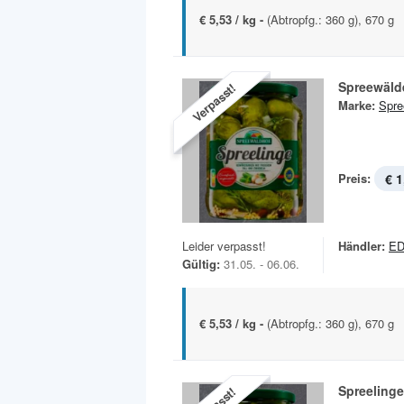
€ 5,53 / kg -
(Abtropfg.: 360 g), 670 g
Spreewäld
Verpasst!
Marke:
Spre
Preis:
€ 1
Leider verpasst!
Händler:
E
Gültig:
31.05. - 06.06.
€ 5,53 / kg -
(Abtropfg.: 360 g), 670 g
Spreeling