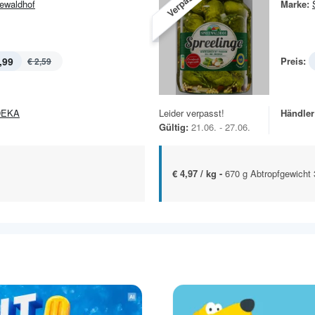
Verpasst!
ewaldhof
Marke:
,99
Preis:
€ 2,59
DEKA
Leider verpasst!
Händler
Gültig:
21.06. - 27.06.
€ 4,97 / kg -
670 g Abtropfgewicht 