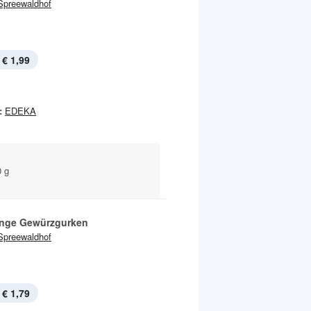
Spreewaldhof
€ 1,99
:
EDEKA
0 g
inge Gewürzgurken
Spreewaldhof
€ 1,79