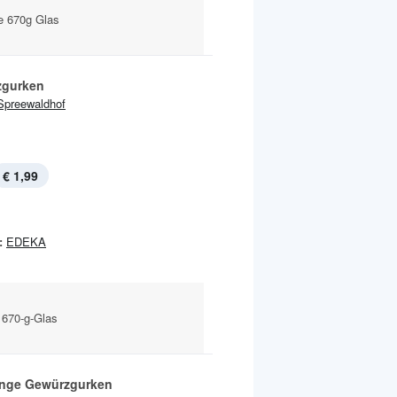
e 670g Glas
zgurken
Spreewaldhof
€ 1,99
:
EDEKA
 670-g-Glas
inge Gewürzgurken