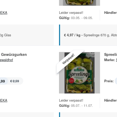
DEKA
Leider verpasst!
Händler
Gültig:
03.05. - 09.05.
70g Glas
€ 4,97 / kg -
Spreelinge 670 g, Abt
e Gewürzgurken
Spreel
Verpasst!
ewaldhof
Marke:
,99
Preis:
€ 2,59
DEKA
Leider verpasst!
Händler
Gültig:
05.07. - 11.07.