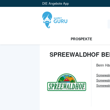
DIE Angebote App
PROSPEKTE
SPREEWALDHOF BEI
Beim Hä
Spreewal
Spreewal
Spreewald