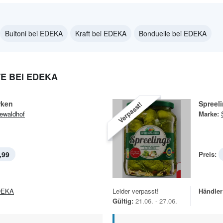
Buitoni bei EDEKA
Kraft bei EDEKA
Bonduelle bei EDEKA
 BEI EDEKA
rken
Spreel
Verpasst!
ewaldhof
Marke:
,99
Preis:
DEKA
Leider verpasst!
Händler
Gültig:
21.06. - 27.06.