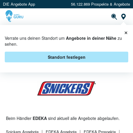
DIE Angebote App
56.122.869 Prospekte & Angebote
St
×
PROSPEKTE
ANGEBOTE
CASHBACK
Verrate uns deinen Standort um
Angebote in deiner Nähe
zu
sehen.
SNICKERS BEI EDEKA -
ANGEBOTE & AKTIONEN
Standort festlegen
Beim Händler
EDEKA
sind aktuell alle Angebote abgelaufen.
Snickers
Angebote
EDEKA
Angebote
EDEKA
Prospekte