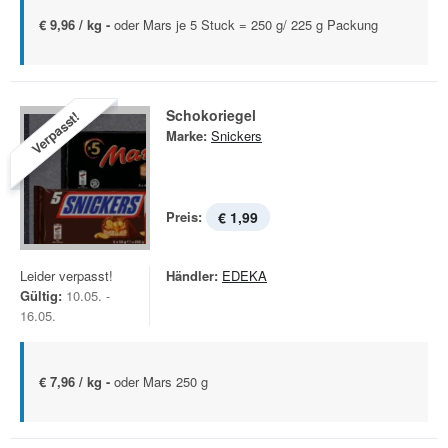
€ 9,96 / kg -
oder Mars je 5 Stuck = 250 g/ 225 g Packung
Schokoriegel
Verpasst!
Marke:
Snickers
Preis:
€ 1,99
Leider verpasst!
Händler:
EDEKA
Gültig:
10.05. -
16.05.
€ 7,96 / kg -
oder Mars 250 g