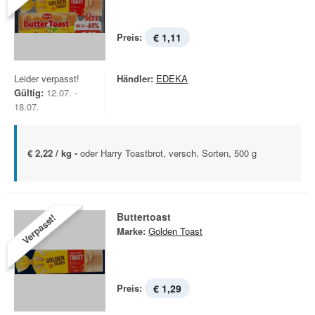
Preis:
€ 1,11
Leider verpasst!
Händler:
EDEKA
Gültig:
12.07. -
18.07.
€ 2,22 / kg -
oder Harry Toastbrot, versch. Sorten, 500 g
Buttertoast
Verpasst!
Marke:
Golden Toast
Preis:
€ 1,29