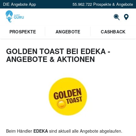
DIE Angebote App
55.962.722 Prospekte & Angebote
St
×
PROSPEKTE
ANGEBOTE
CASHBACK
Verrate uns deinen Standort um
Angebote in deiner Nähe
zu
sehen.
GOLDEN TOAST BEI EDEKA -
ANGEBOTE & AKTIONEN
Standort festlegen
Beim Händler
EDEKA
sind aktuell alle Angebote abgelaufen.