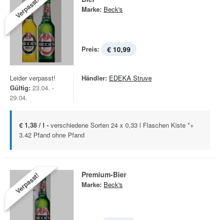
Verpasst!
Marke:
Beck's
Preis:
€ 10,99
Leider verpasst!
Händler:
EDEKA Struve
Gültig:
23.04. -
29.04.
€ 1,38 / l -
verschiedene Sorten 24 x 0,33 l Flaschen Kiste *+
3.42 Pfand ohne Pfand
Premium-Bier
Verpasst!
Marke:
Beck's