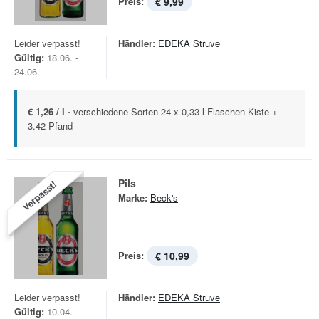
Preis:
€ 9,99
Leider verpasst!
Händler:
EDEKA Struve
Gültig:
18.06. -
24.06.
€ 1,26 / l -
verschiedene Sorten 24 x 0,33 l Flaschen Kiste +
3.42 Pfand
Pils
Verpasst!
Marke:
Beck's
Preis:
€ 10,99
Leider verpasst!
Händler:
EDEKA Struve
Gültig:
10.04. -