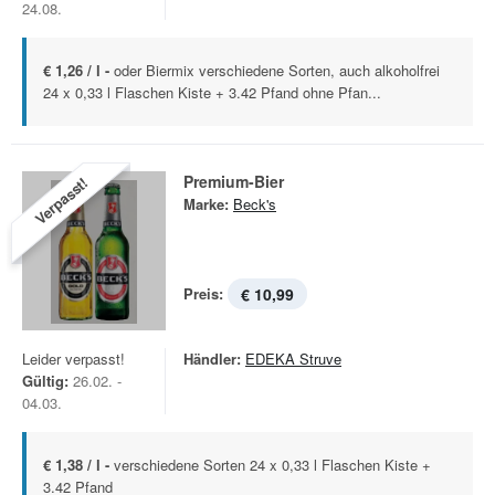
24.08.
€ 1,26 / l -
oder Biermix verschiedene Sorten, auch alkoholfrei
24 x 0,33 l Flaschen Kiste + 3.42 Pfand ohne Pfan...
Premium-Bier
Verpasst!
Marke:
Beck's
Preis:
€ 10,99
Leider verpasst!
Händler:
EDEKA Struve
Gültig:
26.02. -
04.03.
€ 1,38 / l -
verschiedene Sorten 24 x 0,33 l Flaschen Kiste +
3.42 Pfand