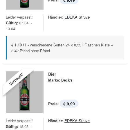
€ 9,49
Leider verpasst!
Händler:
EDEKA Struve
Gültig:
07.04. -
13.04.
€ 1,19 / l -
verschiedene Sorten 24 x 0,33 l Flaschen Kiste +
3.42 Pfand ohne Pfand
Bier
Verpasst!
Marke:
Beck's
Preis:
€ 9,99
Leider verpasst!
Händler:
EDEKA Struve
Gültig:
18.08. -