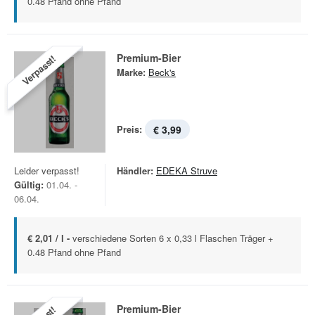
0.48 Pfand ohne Pfand
Premium-Bier
Verpasst!
Marke:
Beck's
Preis:
€ 3,99
Leider verpasst!
Händler:
EDEKA Struve
Gültig:
01.04. -
06.04.
€ 2,01 / l -
verschiedene Sorten 6 x 0,33 l Flaschen Träger +
0.48 Pfand ohne Pfand
Premium-Bier