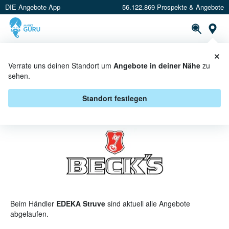
DIE Angebote App
56.122.869 Prospekte & Angebote
St
×
PROSPEKTE
ANGEBOTE
CASHBACK
Verrate uns deinen Standort um
Angebote in deiner Nähe
zu
sehen.
BECK'S BEI EDEKA STRUVE -
ANGEBOTE & AKTIONEN
Standort festlegen
Beim Händler
EDEKA Struve
sind aktuell alle Angebote
abgelaufen.