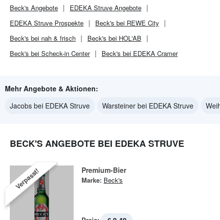
Beck's
Angebote
EDEKA Struve
Angebote
EDEKA Struve
Prospekte
Beck's bei REWE City
Beck's bei nah & frisch
Beck's bei HOL'AB
Beck's bei Scheck-in Center
Beck's bei EDEKA Cramer
Mehr Angebote & Aktionen:
Jacobs bei EDEKA Struve
Warsteiner bei EDEKA Struve
Weih
BECK'S ANGEBOTE BEI EDEKA STRUVE
Premium-Bier
Verpasst!
Marke:
Beck's
Preis: