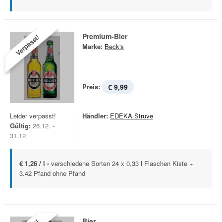
Premium-Bier
Verpasst!
Marke:
Beck's
Preis:
€ 9,99
Leider verpasst!
Händler:
EDEKA Struve
Gültig:
26.12. -
31.12.
€ 1,26 / l -
verschiedene Sorten 24 x 0,33 l Flaschen Kiste +
3.42 Pfand ohne Pfand
Bier