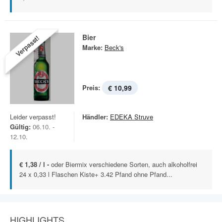
Bier
Verpasst!
Marke:
Beck's
Preis:
€ 10,99
Leider verpasst!
Händler:
EDEKA Struve
Gültig:
06.10. -
12.10.
€ 1,38 / l -
oder Biermix verschiedene Sorten, auch alkoholfrei
24 x 0,33 l Flaschen Kiste+ 3.42 Pfand ohne Pfand...
HIGHLIGHTS