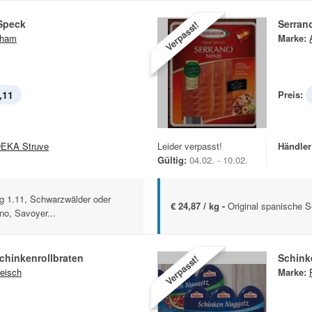
Speck
Serran
Verpasst!
aham
Marke:
,11
Preis:
EKA Struve
Leider verpasst!
Händler
Gültig:
04.02. - 10.02.
ng 1.11, Schwarzwälder oder
€ 24,87 / kg -
Original spanische 
no, Savoyer...
chinkenrollbraten
Schink
Verpasst!
leisch
Marke: