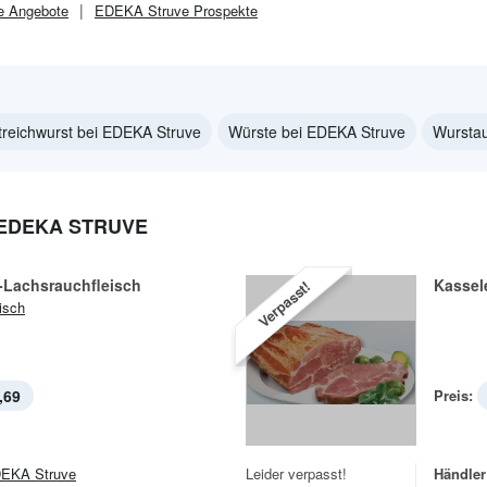
e
Angebote
EDEKA Struve
Prospekte
treichwurst bei EDEKA Struve
Würste bei EDEKA Struve
Wurstau
 EDEKA STRUVE
-Lachsrauchfleisch
Kassel
Verpasst!
isch
,69
Preis:
EKA Struve
Leider verpasst!
Händler