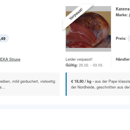
Katens
Verpasst!
Marke:
,49
Preis:
EKA Struve
Leider verpasst!
Händler
Gültig:
25.02. - 03.03.
heiben, mild geräuchert, vielseitig
€ 18,80 / kg -
aus der Pape klassi
s...
der Nordheide, geschnitten aus dem