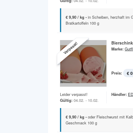
Gültig:
04.02. - 10.02.
€ 9,90 / kg -
in Scheiben, herzhaft im
Bratkartoffeln 100 g
Bierschin
Verpasst!
Marke:
Gutf
Preis:
€ 0
Leider verpasst!
Händler:
ED
Gültig:
04.02. - 10.02.
€ 9,90 / kg -
oder Fleischwurst mit Kalb
Geschmack 100 g