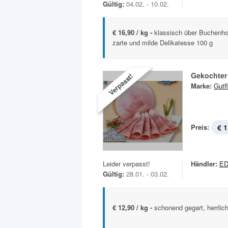
Gültig:
04.02. - 10.02.
€ 16,90 / kg -
klassisch über Buchenho
zarte und milde Delikatesse 100 g
Gekochter
Verpasst!
Marke:
Gutf
Preis:
€ 1
Leider verpasst!
Händler:
ED
Gültig:
28.01. - 03.02.
€ 12,90 / kg -
schonend gegart, herrlic