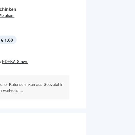
chinken
Abraham
€ 1,88
:
EDEKA Struve
scher Katenschinken aus Seevetal in
 wertvollst...