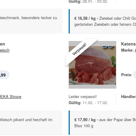
Gültig:
28.01. - 03.02.
 Geschmack, besonders lecker zu
€ 16,58 / kg -
Zwiebel oder Chili G
gerösteten Zwiebeln oder feinem Chi
ken
Katens
Verpasst!
leisch
Marke:
,99
Preis:
EKA Struve
Leider verpasst!
Händler
Gültig:
11.02. - 17.02.
fleisch pikant und herzhaft im
€ 17,90 / kg -
aus der Pape über Bu
Biss 100 g