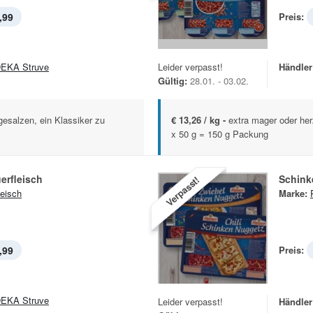
,99
Preis:
EKA Struve
Leider verpasst!
Händler
Gültig:
28.01. - 03.02.
gesalzen, ein Klassiker zu
€ 13,26 / kg -
extra mager oder her
x 50 g = 150 g Packung
erfleisch
Schink
Verpasst!
leisch
Marke:
,99
Preis:
EKA Struve
Leider verpasst!
Händler