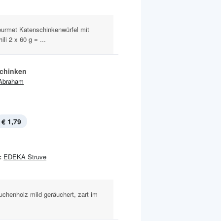
ourmet Katenschinkenwürfel mit
li 2 x 60 g = ...
chinken
Abraham
€ 1,79
:
EDEKA Struve
chenholz mild geräuchert, zart im