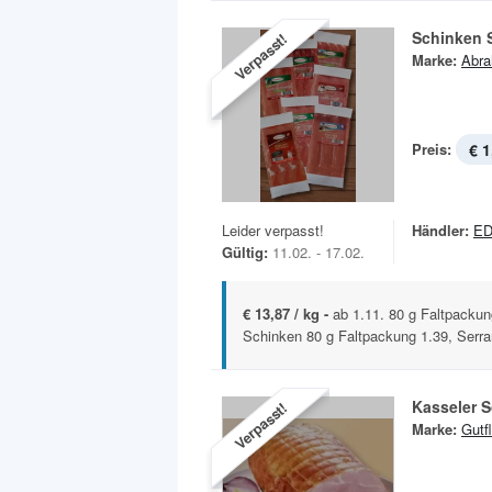
Schinken 
Verpasst!
Marke:
Abr
Preis:
€ 1
Leider verpasst!
Händler:
ED
Gültig:
11.02. - 17.02.
€ 13,87 / kg -
ab 1.11. 80 g Faltpacku
Schinken 80 g Faltpackung 1.39, Serra
Kasseler S
Verpasst!
Marke:
Gutf