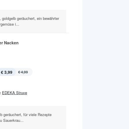
, goldgelb geräuchert, ein bewährter
rgemüse i...
er Nacken
€ 3,99
€ 4,99
:
EDEKA Struve
b geräuchert, für viele Rezepte
zu Sauerkrau...