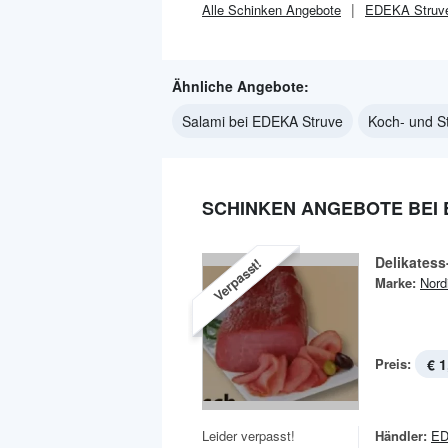
Alle
Schinken
Angebote
EDEKA Struv
Ähnliche Angebote:
Salami bei EDEKA Struve
Koch- und S
SCHINKEN ANGEBOTE BEI
Delikatess
Verpasst!
Marke:
Nord
Preis:
€ 1
Leider verpasst!
Händler:
ED