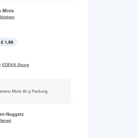
o Minis
Abraham
€ 1,99
:
EDEKA Struve
Serrano Minis 80 g Packung
en-Nuggetz
Reinert