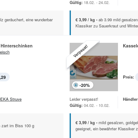
Gültig:
18.02. - 24.02.
lz geräuchert, eine wunderbar
€ 3,99 / kg -
ab 3.99 mild gesalzen
Klassiker zu Sauerkraut und Winte
 Hinterschinken
Kassel
Verpasst!
leisch
,29
Preis:
-
20
%
EKA Struve
Leider verpasst!
Händler
Gültig:
04.02. - 10.02.
€ 3,99 / kg -
mild gesalzen, goldgel
h zart im Biss 100 g
geeignet, ein bewährter Klassiker 