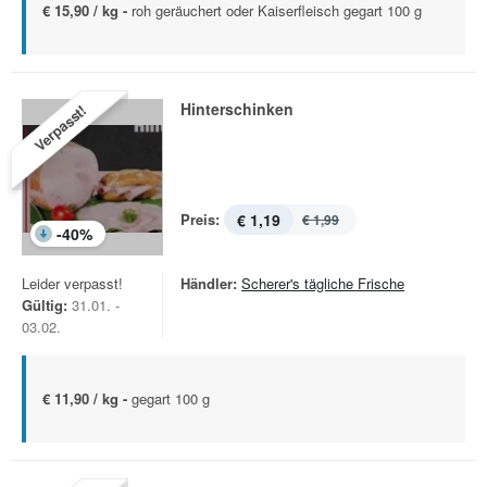
€ 15,90 / kg -
roh geräuchert oder Kaiserfleisch gegart 100 g
Hinterschinken
Verpasst!
Preis:
€ 1,19
€ 1,99
-
40
%
Leider verpasst!
Händler:
Scherer's tägliche Frische
Gültig:
31.01. -
03.02.
€ 11,90 / kg -
gegart 100 g