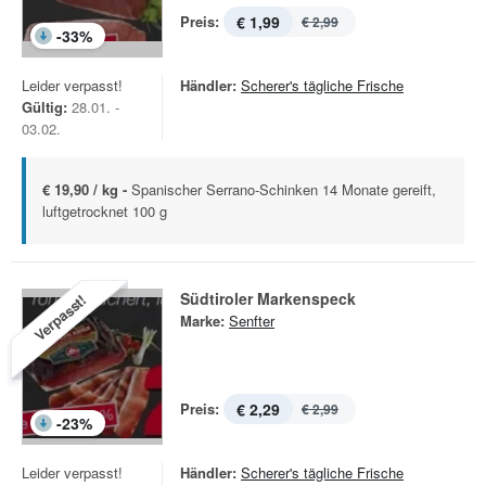
Preis:
€ 1,99
€ 2,99
-
33
%
Leider verpasst!
Händler:
Scherer's tägliche Frische
Gültig:
28.01. -
03.02.
€ 19,90 / kg -
Spanischer Serrano-Schinken 14 Monate gereift,
luftgetrocknet 100 g
Südtiroler Markenspeck
Verpasst!
Marke:
Senfter
Preis:
€ 2,29
€ 2,99
-
23
%
Leider verpasst!
Händler:
Scherer's tägliche Frische