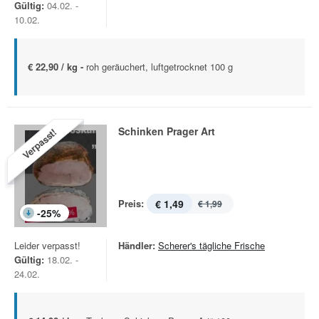
Gültig:
04.02. -
10.02.
€ 22,90 / kg -
roh geräuchert, luftgetrocknet 100 g
Schinken Prager Art
Verpasst!
Preis:
€ 1,49
€ 1,99
-
25
%
Leider verpasst!
Händler:
Scherer's tägliche Frische
Gültig:
18.02. -
24.02.