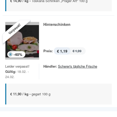
€ 14,90 / kg -
Toskana Schinken „Prager Art“ 100 g
Hinterschinken
Verpasst!
Preis:
€ 1,19
€ 1,99
-
40
%
Leider verpasst!
Händler:
Scherer's tägliche Frische
Gültig:
18.02. -
24.02.
€ 11,90 / kg -
gegart 100 g