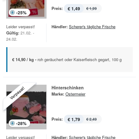
Preis:
€ 1,49
€ 1,99
-
25
%
Leider verpasst!
Händler:
Scherer's tägliche Frische
Gültig:
21.02. -
24.02.
€ 14,90 / kg -
roh geräuchert oder Kaiserfleisch gegart, 100 g
Hinterschinken
Verpasst!
Marke:
Ostermeier
Preis:
€ 1,79
€ 2,49
-
28
%
Leider verpasst!
Händler:
Scherer's tägliche Frische