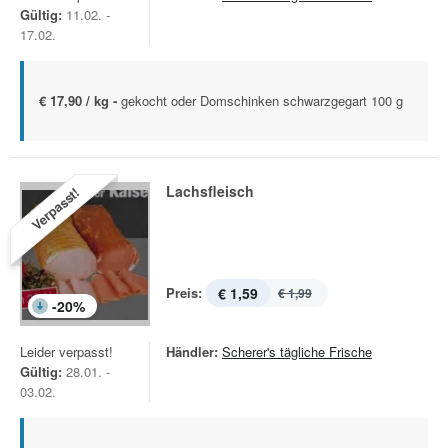
Gültig:
11.02. -
17.02.
€ 17,90 / kg -
gekocht oder Domschinken schwarzgegart 100 g
Lachsfleisch
Verpasst!
Preis:
€ 1,59
€ 1,99
-
20
%
Leider verpasst!
Händler:
Scherer's tägliche Frische
Gültig:
28.01. -
03.02.