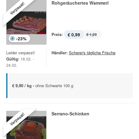
Rohgeräuchertes Wammerl
Verpasst!
Preis:
€ 0,99
€ 1,29
-
23
%
Leider verpasst!
Händler:
Scherer's tägliche Frische
Gültig:
18.02. -
24.02.
€ 9,90 / kg -
ohne Schwarte 100 g
Serrano-Schinken
Verpasst!