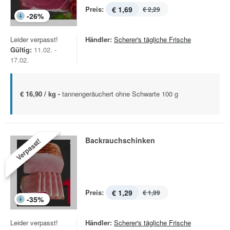
Preis:
€ 1,69
€ 2,29
-
26
%
Leider verpasst!
Händler:
Scherer's tägliche Frische
Gültig:
11.02. -
17.02.
€ 16,90 / kg -
tannengeräuchert ohne Schwarte 100 g
Backrauchschinken
Verpasst!
Preis:
€ 1,29
€ 1,99
-
35
%
Leider verpasst!
Händler:
Scherer's tägliche Frische