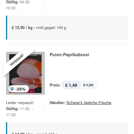
Gültig:
04.02. -
10.02.
€ 12,90 / kg -
mild gegart 100 g
Puten-Paprikabrust
Verpasst!
Preis:
€ 1,49
€ 1,99
-
25
%
Leider verpasst!
Händler:
Scherer's tägliche Frische
Gültig:
11.02. -
17.02.