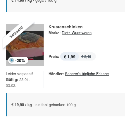
€ 14,90 / kg -
gegart 100 g
Krustenschinken
Verpasst!
Marke:
Dietz Wurstwaren
Preis:
€ 1,99
€ 2,49
-
20
%
Leider verpasst!
Händler:
Scherer's tägliche Frische
Gültig:
28.01. -
03.02.
€ 19,90 / kg -
rustikal gebacken 100 g