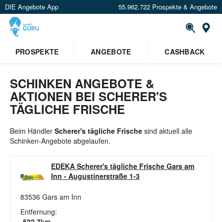
DIE Angebote App
55.962.722 Prospekte & Angebote
St
×
PROSPEKTE
ANGEBOTE
CASHBACK
Verrate uns deinen Standort um
Angebote in deiner Nähe
zu
sehen.
SCHINKEN ANGEBOTE &
AKTIONEN BEI SCHERER'S
Standort festlegen
TÄGLICHE FRISCHE
Beim Händler
Scherer's tägliche Frische
sind aktuell alle
Schinken-Angebote abgelaufen.
EDEKA Scherer's tägliche Frische Gars am
Inn
-
Augustinerstraße 1-3
83536
Gars am Inn
Entfernung:
522.7
km