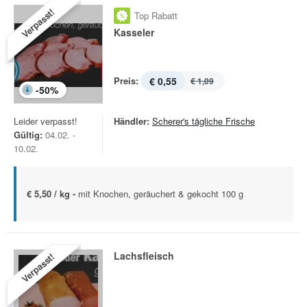
Verpasst!
Top Rabatt
Kasseler
Preis:
€ 0,55
€ 1,09
-
50
%
Leider verpasst!
Händler:
Scherer's tägliche Frische
Gültig:
04.02. -
10.02.
€ 5,50 / kg -
mit Knochen, geräuchert & gekocht 100 g
Lachsfleisch
Verpasst!