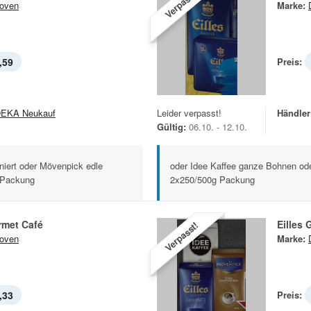
Verpasst!
oven
Marke:
,59
Preis:
EKA Neukauf
Leider verpasst!
Händler
Gültig:
06.10. - 12.10.
iniert oder Mövenpick edle
oder Idee Kaffee ganze Bohnen od
-Packung
2x250/500g Packung
rmet Café
Eilles
Verpasst!
oven
Marke:
,33
Preis: