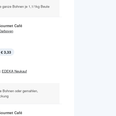
e ganze Bohnen je 1,1/1kg Beute
 Gourmet Café
Darboven
€ 3,33
:
EDEKA Neukauf
ze Bohnen oder gemahlen,
ackung
 Gourmet Café