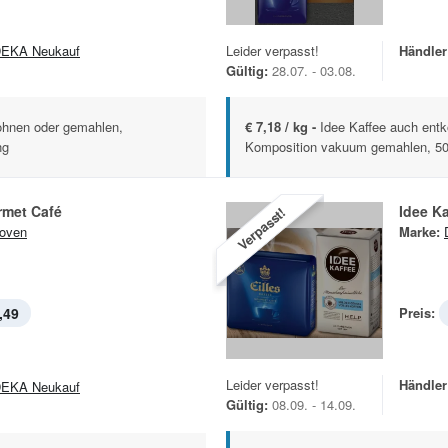
EKA Neukauf
Leider verpasst!
Händler
Gültig:
28.07. - 03.08.
ohnen oder gemahlen,
€ 7,18 / kg -
Idee Kaffee auch entk
ng
Komposition vakuum gemahlen, 5
rmet Café
Idee Ka
Verpasst!
oven
Marke:
,49
Preis:
Leider verpasst!
Händler
EKA Neukauf
Gültig:
08.09. - 14.09.