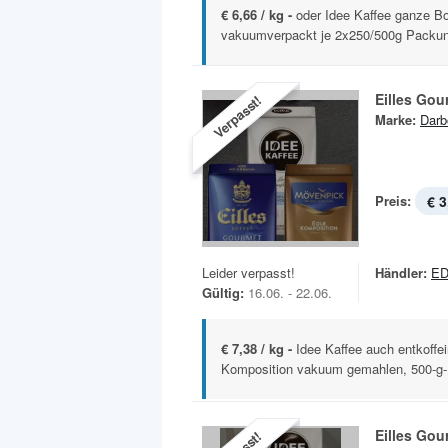
€ 6,66 / kg -
oder Idee Kaffee ganze B
vakuumverpackt je 2x250/500g Packu
Eilles Gou
Verpasst!
Marke:
Darb
Preis:
€ 3
Leider verpasst!
Händler:
ED
Gültig:
16.06. - 22.06.
€ 7,38 / kg -
Idee Kaffee auch entkoffe
Komposition vakuum gemahlen, 500-g
Eilles Gou