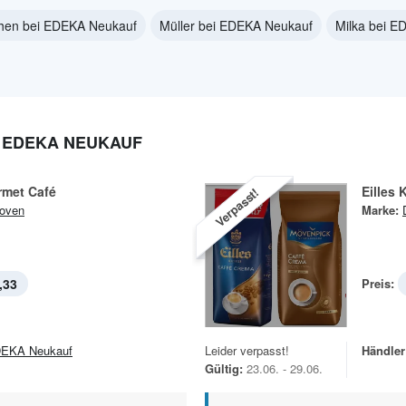
hen bei EDEKA Neukauf
Müller bei EDEKA Neukauf
Milka bei E
 EDEKA NEUKAUF
rmet Café
Eilles 
Verpasst!
oven
Marke:
,33
Preis:
EKA Neukauf
Leider verpasst!
Händler
Gültig:
23.06. - 29.06.