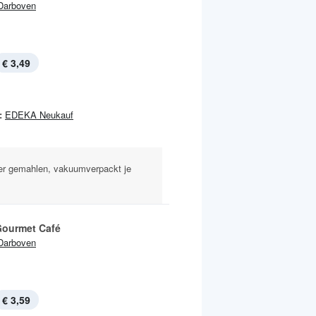
Darboven
€ 3,49
:
EDEKA Neukauf
er gemahlen, vakuumverpackt je
 Gourmet Café
Darboven
€ 3,59