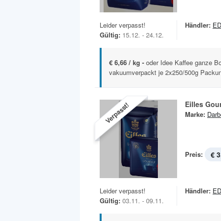
Leider verpasst!
Händler:
ED
Gültig:
15.12. - 24.12.
€ 6,66 / kg -
oder Idee Kaffee ganze B
vakuumverpackt je 2x250/500g Packu
Eilles Gou
Verpasst!
Marke:
Darb
Preis:
€ 3
Leider verpasst!
Händler:
ED
Gültig:
03.11. - 09.11.