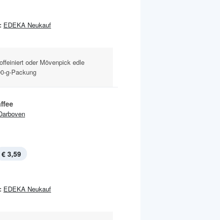
:
EDEKA Neukauf
offeiniert oder Mövenpick edle
00-g-Packung
ffee
Darboven
€ 3,59
:
EDEKA Neukauf