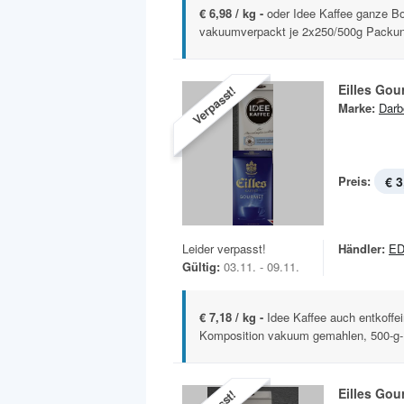
€ 6,98 / kg -
oder Idee Kaffee ganze B
vakuumverpackt je 2x250/500g Packu
Eilles Gou
Verpasst!
Marke:
Darb
Preis:
€ 3
Leider verpasst!
Händler:
ED
Gültig:
03.11. - 09.11.
€ 7,18 / kg -
Idee Kaffee auch entkoffe
Komposition vakuum gemahlen, 500-g
Eilles Gou