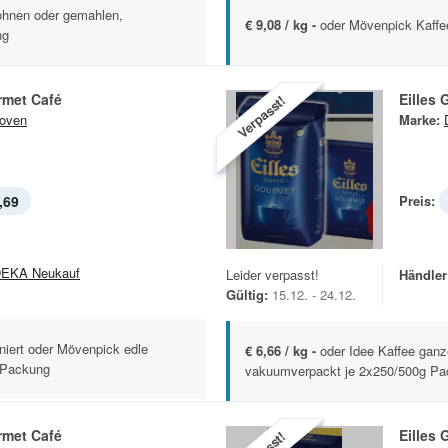
ohnen oder gemahlen,
€ 9,08 / kg -
oder Mövenpick Kaffe
ng
rmet Café
Eilles
Verpasst!
oven
Marke:
,69
Preis:
EKA Neukauf
Leider verpasst!
Händler
Gültig:
15.12. - 24.12.
iniert oder Mövenpick edle
€ 6,66 / kg -
oder Idee Kaffee gan
-Packung
vakuumverpackt je 2x250/500g P
rmet Café
Eilles