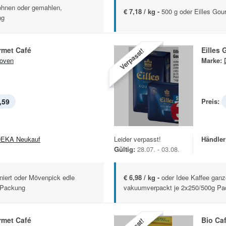
ohnen oder gemahlen,
€ 7,18 / kg -
500 g oder Eilles Gou
ng
rmet Café
Eilles
Verpasst!
oven
Marke:
,59
Preis:
EKA Neukauf
Leider verpasst!
Händler
Gültig:
28.07. - 03.08.
iniert oder Mövenpick edle
€ 6,98 / kg -
oder Idee Kaffee gan
-Packung
vakuumverpackt je 2x250/500g P
rmet Café
Bio Ca