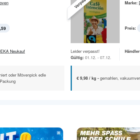
Verpasst!
oven
Marke:
,59
Preis:
EKA Neukauf
Leider verpasst!
Händler
Gültig:
01.12. - 07.12.
iniert oder Mövenpick edle
€ 9,98 / kg -
gemahlen, vakuumver
-Packung