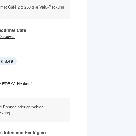
rmet Café 2 x 250 g je Vak.-Packung
 Gourmet Café
Darboven
€ 3,49
:
EDEKA Neukauf
ze Bohnen oder gemahlen,
ackung
fé Intención Ecológico