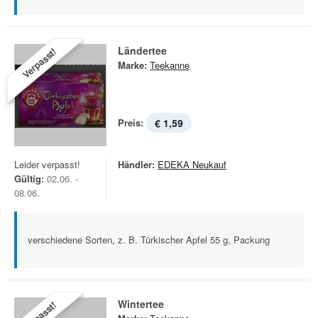
Ländertee
Verpasst!
Marke:
Teekanne
Preis:
€ 1,59
Leider verpasst!
Händler:
EDEKA Neukauf
Gültig:
02.06. -
08.06.
verschiedene Sorten, z. B. Türkischer Apfel 55 g, Packung
Wintertee
Verpasst!