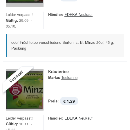
Leider verpasst!
Händler:
EDEKA Neukauf
Gültig:
29.09. -
05.10.
oder Früchtetee verschiedene Sorten, z. B. Minze 20er, 45 g,
Packung
Kräutertee
Verpasst!
Marke:
Teekanne
Preis:
€ 1,29
Leider verpasst!
Händler:
EDEKA Neukauf
Gültig:
10.11. -
16.11.