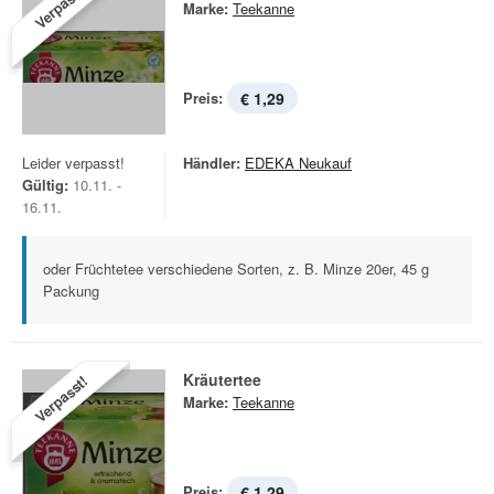
Verpasst!
Marke:
Teekanne
Preis:
€ 1,29
Leider verpasst!
Händler:
EDEKA Neukauf
Gültig:
10.11. -
16.11.
oder Früchtetee verschiedene Sorten, z. B. Minze 20er, 45 g
Packung
Kräutertee
Verpasst!
Marke:
Teekanne
Preis:
€ 1,29