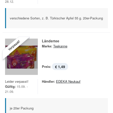
28.12.
verschiedene Sorten, z. B. Türkischer Apfel 55 g. 20er-Packung
Ländertee
Verpasst!
Marke:
Teekanne
Preis:
€ 1,49
Leider verpasst!
Händler:
EDEKA Neukauf
Gültig:
15.09. -
21.09.
je 20er Packung