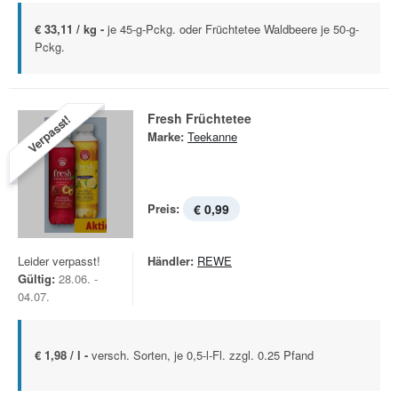
€ 33,11 / kg -
je 45-g-Pckg. oder Früchtetee Waldbeere je 50-g-
Pckg.
Fresh Früchtetee
Verpasst!
Marke:
Teekanne
Preis:
€ 0,99
Leider verpasst!
Händler:
REWE
Gültig:
28.06. -
04.07.
€ 1,98 / l -
versch. Sorten, je 0,5-l-Fl. zzgl. 0.25 Pfand