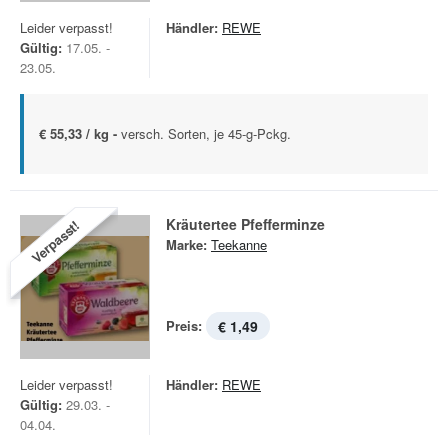
Leider verpasst!
Händler:
REWE
Gültig:
17.05. -
23.05.
€ 55,33 / kg -
versch. Sorten, je 45-g-Pckg.
Kräutertee Pfefferminze
Verpasst!
Marke:
Teekanne
Preis:
€ 1,49
Leider verpasst!
Händler:
REWE
Gültig:
29.03. -
04.04.