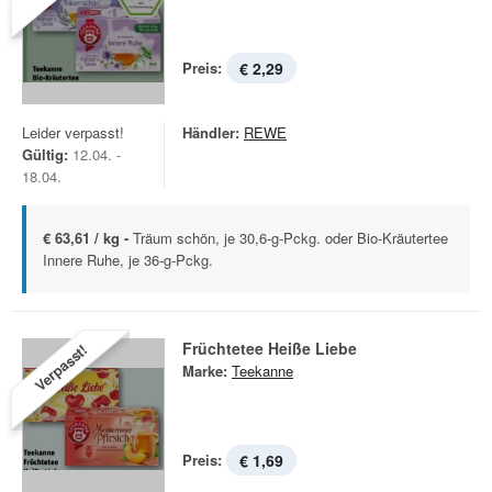
Preis:
€ 2,29
Leider verpasst!
Händler:
REWE
Gültig:
12.04. -
18.04.
€ 63,61 / kg -
Träum schön, je 30,6-g-Pckg. oder Bio-Kräutertee
Innere Ruhe, je 36-g-Pckg.
Früchtetee Heiße Liebe
Verpasst!
Marke:
Teekanne
Preis:
€ 1,69