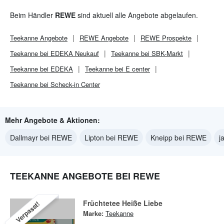
Beim Händler
REWE
sind aktuell alle Angebote abgelaufen.
Teekanne
Angebote
REWE
Angebote
REWE
Prospekte
Teekanne bei EDEKA Neukauf
Teekanne bei SBK-Markt
Teekanne bei EDEKA
Teekanne bei E center
Teekanne bei Scheck-in Center
Mehr Angebote & Aktionen:
Dallmayr bei REWE
Lipton bei REWE
Kneipp bei REWE
j
TEEKANNE ANGEBOTE BEI REWE
Früchtetee Heiße Liebe
Verpasst!
Marke:
Teekanne