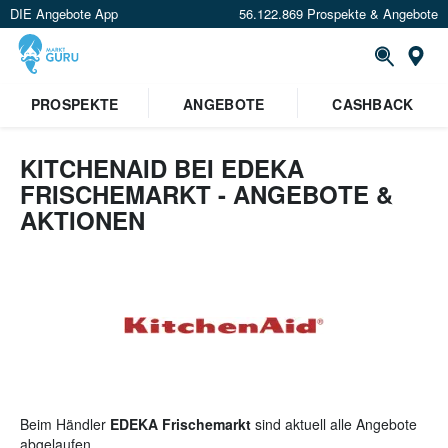
DIE Angebote App
56.122.869 Prospekte & Angebote
St
×
PROSPEKTE
ANGEBOTE
CASHBACK
Verrate uns deinen Standort um
Angebote in deiner Nähe
zu
sehen.
KITCHENAID BEI EDEKA
FRISCHEMARKT - ANGEBOTE &
Standort festlegen
AKTIONEN
Beim Händler
EDEKA Frischemarkt
sind aktuell alle Angebote
abgelaufen.