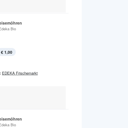
eisemöhren
Edeka Bio
€ 1,00
:
EDEKA Frischemarkt
eisemöhren
Edeka Bio