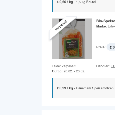
€ 0,66 / kg -
1,5 kg Beutel
Bio-Speis
Verpasst!
Marke:
Edek
Preis:
€ 0
Leider verpasst!
Händler:
ED
Gültig:
20.02. - 26.02.
€ 0,99 / kg -
Dänemark Speisemöhren Kl