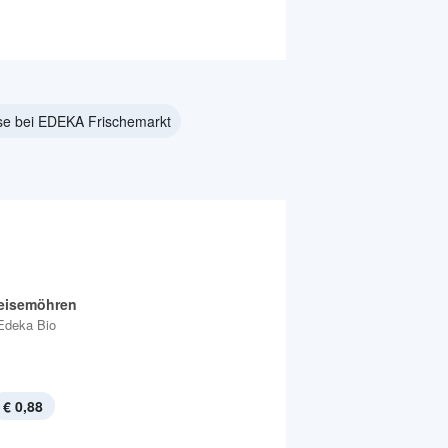
se bei EDEKA Frischemarkt
eisemöhren
Edeka Bio
€ 0,88