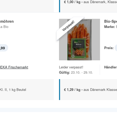
€ 1,00 / kg -
aus Dänemark, Klasse
emöhren
Bio-Sp
Verpasst!
a Bio
Marke:
,99
Preis:
EKA Frischemarkt
Leider verpasst!
Händler
Gültig:
23.10. - 29.10.
. II, 1 kg Beutel
€ 1,29 / kg -
aus Dänemark Klasse 