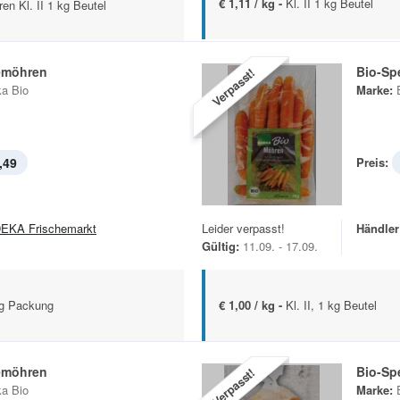
€ 1,11 / kg -
Kl. II 1 kg Beutel
n Kl. II 1 kg Beutel
emöhren
Bio-Sp
Verpasst!
a Bio
Marke:
,49
Preis:
EKA Frischemarkt
Leider verpasst!
Händler
Gültig:
11.09. - 17.09.
kg Packung
€ 1,00 / kg -
Kl. II, 1 kg Beutel
emöhren
Bio-Sp
Verpasst!
a Bio
Marke: