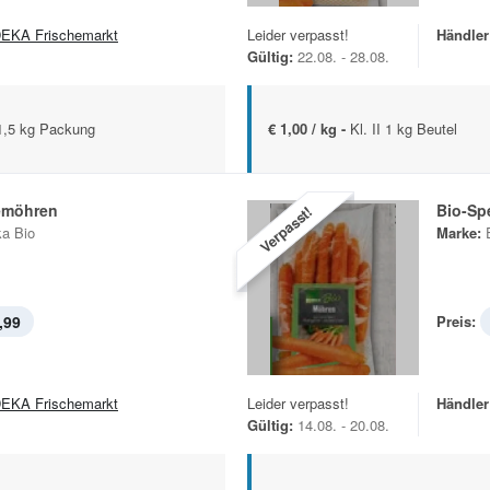
EKA Frischemarkt
Leider verpasst!
Händler
Gültig:
22.08. - 28.08.
1,5 kg Packung
€ 1,00 / kg -
Kl. II 1 kg Beutel
emöhren
Bio-Sp
Verpasst!
a Bio
Marke:
,99
Preis:
EKA Frischemarkt
Leider verpasst!
Händler
Gültig:
14.08. - 20.08.