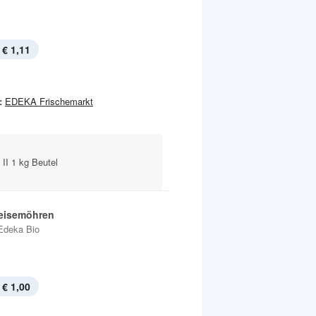
€ 1,11
:
EDEKA Frischemarkt
II 1 kg Beutel
eisemöhren
Edeka Bio
€ 1,00