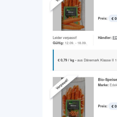
Preis:
€ 0
Leider verpasst!
Händler:
ED
Gültig:
12.09. - 18.09.
€ 0,79 / kg -
aus Dänemark Klasse II 1
Bio-Speis
Verpasst!
Marke:
Edek
Preis:
€ 0