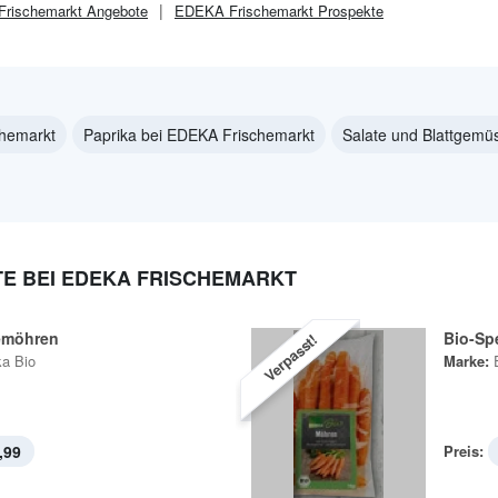
rischemarkt
Angebote
EDEKA Frischemarkt
Prospekte
chemarkt
Paprika bei EDEKA Frischemarkt
Salate und Blattgemü
 BEI EDEKA FRISCHEMARKT
emöhren
Bio-Sp
Verpasst!
a Bio
Marke:
,99
Preis: