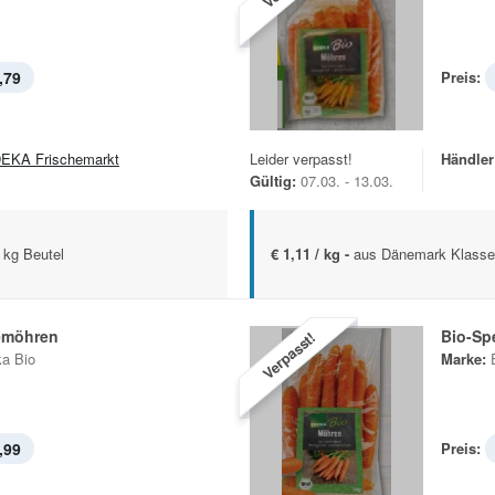
,79
Preis:
EKA Frischemarkt
Leider verpasst!
Händler
Gültig:
07.03. - 13.03.
 kg Beutel
€ 1,11 / kg -
aus Dänemark Klasse 
emöhren
Bio-Sp
Verpasst!
a Bio
Marke:
,99
Preis: