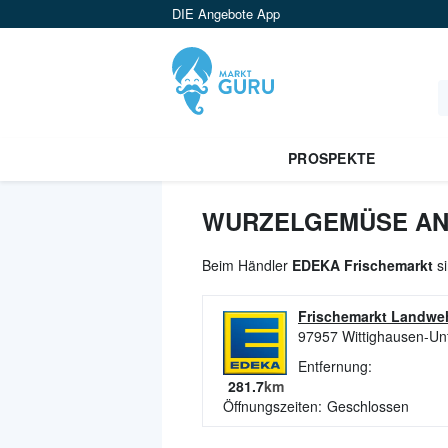
DIE Angebote App
PROSPEKTE
WURZELGEMÜSE ANG
Beim Händler
EDEKA Frischemarkt
si
Frischemarkt Landwe
97957
Wittighausen-Un
Entfernung:
281.7
km
Öffnungszeiten:
Geschlossen