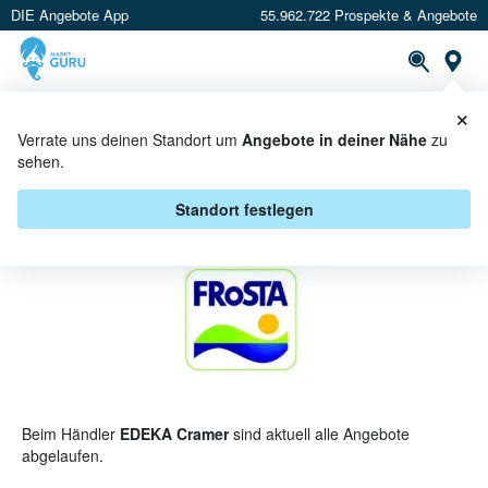
DIE Angebote App
55.962.722 Prospekte & Angebote
St
×
PROSPEKTE
ANGEBOTE
CASHBACK
Verrate uns deinen Standort um
Angebote in deiner Nähe
zu
sehen.
FROSTA BEI EDEKA CRAMER -
ANGEBOTE & AKTIONEN
Standort festlegen
Beim Händler
EDEKA Cramer
sind aktuell alle Angebote
abgelaufen.