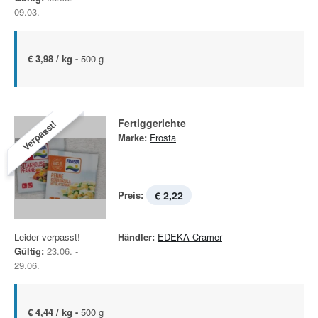
09.03.
€ 3,98 / kg -
500 g
Fertiggerichte
Verpasst!
Marke:
Frosta
Preis:
€ 2,22
Leider verpasst!
Händler:
EDEKA Cramer
Gültig:
23.06. -
29.06.
€ 4,44 / kg -
500 g