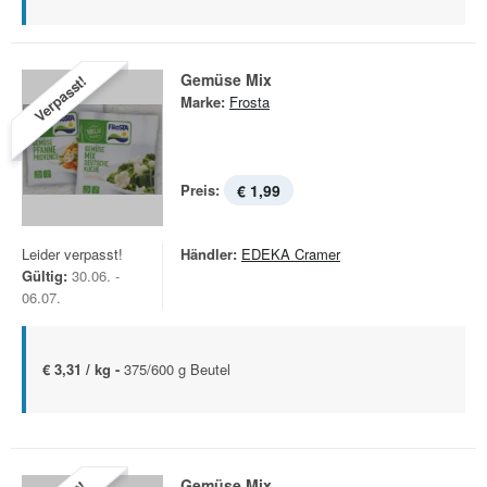
Gemüse Mix
Verpasst!
Marke:
Frosta
Preis:
€ 1,99
Leider verpasst!
Händler:
EDEKA Cramer
Gültig:
30.06. -
06.07.
€ 3,31 / kg -
375/600 g Beutel
Gemüse Mix