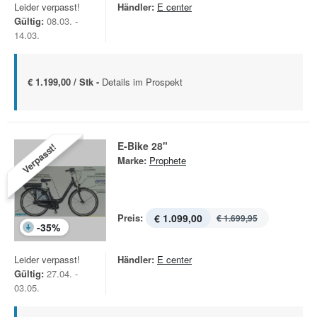
Leider verpasst!
Händler:
E center
Gültig:
08.03. -
14.03.
€ 1.199,00 / Stk -
Details im Prospekt
E-Bike 28"
Verpasst!
Marke:
Prophete
Preis:
€ 1.099,00
€ 1.699,95
-
35
%
Leider verpasst!
Händler:
E center
Gültig:
27.04. -
03.05.