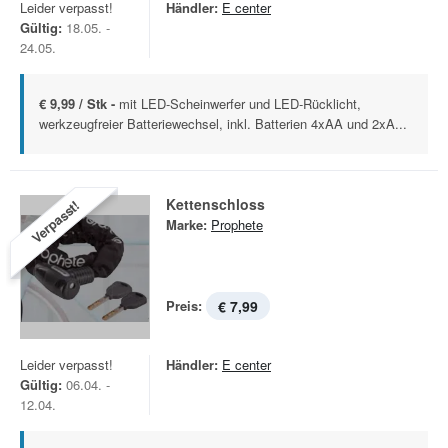
Leider verpasst!
Händler:
E center
Gültig:
18.05. -
24.05.
€ 9,99 / Stk -
mit LED-Scheinwerfer und LED-Rücklicht,
werkzeugfreier Batteriewechsel, inkl. Batterien 4xAA und 2xA...
Kettenschloss
Verpasst!
Marke:
Prophete
Preis:
€ 7,99
Leider verpasst!
Händler:
E center
Gültig:
06.04. -
12.04.