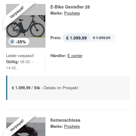
E-Bike Genießer 28
Verpasst!
Marke:
Prophete
Preis:
€ 1.099,99
€ 1.699,95
-
35
%
Leider verpasst!
Händler:
E center
Gültig:
08.02. -
14.02.
€ 1.099,99 / Stk -
Details im Prospekt
Kettenschloss
Verpasst!
Marke:
Prophete