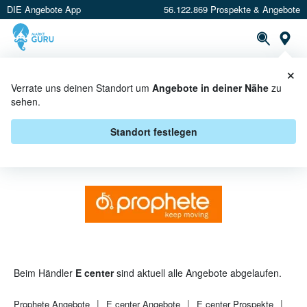
DIE Angebote App
56.122.869 Prospekte & Angebote
St
×
PROSPEKTE
ANGEBOTE
CASHBACK
Verrate uns deinen Standort um
Angebote in deiner Nähe
zu
sehen.
PROPHETE BEI E CENTER -
ANGEBOTE & AKTIONEN
Standort festlegen
Beim Händler
E center
sind aktuell alle Angebote abgelaufen.
Prophete
Angebote
E center
Angebote
E center
Prospekte