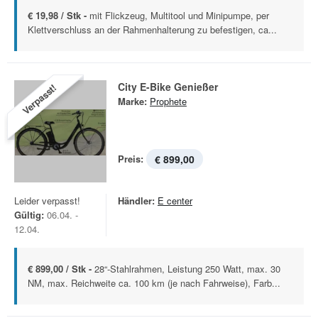
€ 19,98 / Stk -
mit Flickzeug, Multitool und Minipumpe, per
Klettverschluss an der Rahmenhalterung zu befestigen, ca...
City E-Bike Genießer
Verpasst!
Marke:
Prophete
Preis:
€ 899,00
Leider verpasst!
Händler:
E center
Gültig:
06.04. -
12.04.
€ 899,00 / Stk -
28“-Stahlrahmen, Leistung 250 Watt, max. 30
NM, max. Reichweite ca. 100 km (je nach Fahrweise), Farb...