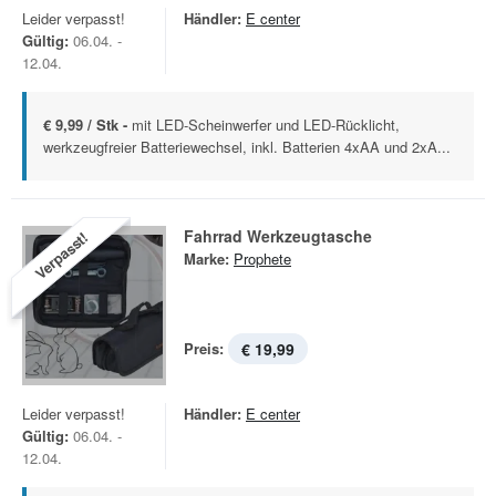
Leider verpasst!
Händler:
E center
Gültig:
06.04. -
12.04.
€ 9,99 / Stk -
mit LED-Scheinwerfer und LED-Rücklicht,
werkzeugfreier Batteriewechsel, inkl. Batterien 4xAA und 2xA...
Fahrrad Werkzeugtasche
Verpasst!
Marke:
Prophete
Preis:
€ 19,99
Leider verpasst!
Händler:
E center
Gültig:
06.04. -
12.04.