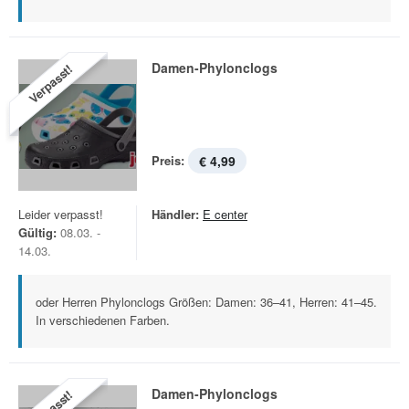
Damen-Phylonclogs
Verpasst!
Preis:
€ 4,99
Leider verpasst!
Händler:
E center
Gültig:
08.03. -
14.03.
oder Herren Phylonclogs Größen: Damen: 36–41, Herren: 41–45.
In verschiedenen Farben.
Damen-Phylonclogs