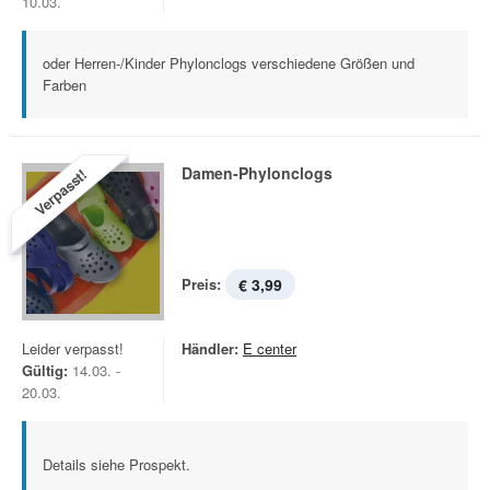
10.03.
oder Herren-/Kinder Phylonclogs verschiedene Größen und
Farben
Damen-Phylonclogs
Verpasst!
Preis:
€ 3,99
Leider verpasst!
Händler:
E center
Gültig:
14.03. -
20.03.
Details siehe Prospekt.