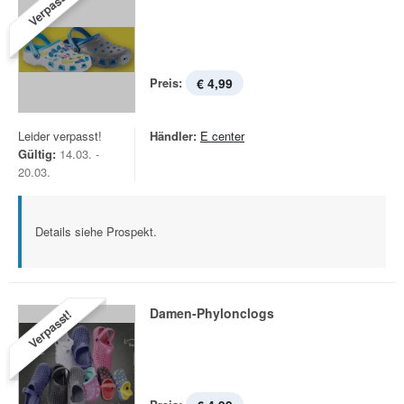
Verpasst!
Preis:
€ 4,99
Leider verpasst!
Händler:
E center
Gültig:
14.03. -
20.03.
Details siehe Prospekt.
Damen-Phylonclogs
Verpasst!