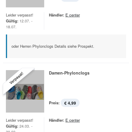
Leider verpasst!
Händler:
E center
Gültig:
12.07. -
18.07.
oder Herren Phylonclogs Details siehe Prospekt.
Damen-Phylonclogs
Verpasst!
Preis:
€ 4,99
Leider verpasst!
Händler:
E center
Gültig:
24.03. -
30.03.