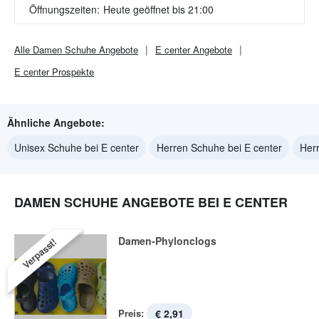
Öffnungszeiten:
Heute geöffnet bis 21:00
Alle
Damen Schuhe
Angebote
E center
Angebote
E center
Prospekte
Ähnliche Angebote:
Unisex Schuhe bei E center
Herren Schuhe bei E center
Herr
DAMEN SCHUHE ANGEBOTE BEI E CENTER
Damen-Phylonclogs
Verpasst!
Preis:
€ 2,91