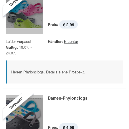
Verpasst!
Preis:
€ 2,99
Leider verpasst!
Händler:
E center
Gültig:
18.07. -
24.07.
Herren Phylonclogs. Details siehe Prospekt.
Damen-Phylonclogs
Verpasst!
Preis:
€ 4,99