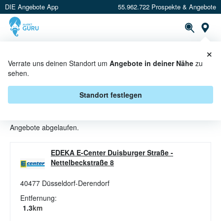
DIE Angebote App
55.962.722 Prospekte & Angebote
St
×
PROSPEKTE
ANGEBOTE
CASHBACK
Verrate uns deinen Standort um
Angebote in deiner Nähe
zu
sehen.
DAMEN SCHUHE ANGEBOTE &
AKTIONEN BEI E CENTER
Standort festlegen
Beim Händler
E center
sind aktuell alle Damen Schuhe-
Angebote abgelaufen.
EDEKA E-Center Duisburger Straße
-
Nettelbeckstraße 8
40477
Düsseldorf-Derendorf
Entfernung:
1.3
km