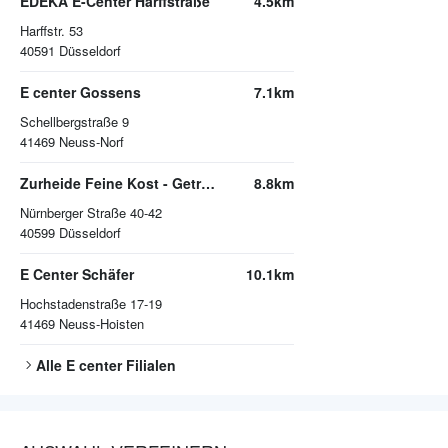
EDEKA E-Center Harffstraße
4.5km
Harffstr. 53
40591
Düsseldorf
E center Gossens
7.1km
Schellbergstraße 9
41469
Neuss-Norf
Zurheide Feine Kost - Getränkemarkt
8.8km
Nürnberger Straße 40-42
40599
Düsseldorf
E Center Schäfer
10.1km
Hochstadenstraße 17-19
41469
Neuss-Hoisten
Alle
E center
Filialen