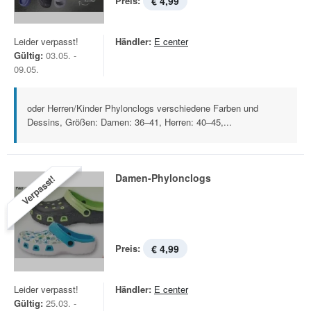
Preis:
€ 4,99
Leider verpasst!
Händler:
E center
Gültig:
03.05. -
09.05.
oder Herren/Kinder Phylonclogs verschiedene Farben und
Dessins, Größen: Damen: 36–41, Herren: 40–45,...
Damen-Phylonclogs
Verpasst!
Preis:
€ 4,99
Leider verpasst!
Händler:
E center
Gültig:
25.03. -