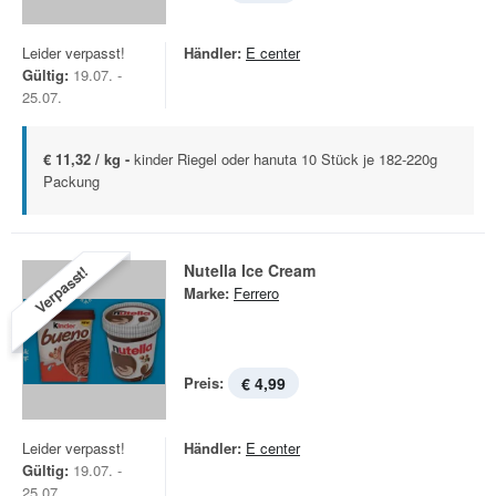
Leider verpasst!
Händler:
E center
Gültig:
19.07. -
25.07.
€ 11,32 / kg -
kinder Riegel oder hanuta 10 Stück je 182-220g
Packung
Nutella Ice Cream
Verpasst!
Marke:
Ferrero
Preis:
€ 4,99
Leider verpasst!
Händler:
E center
Gültig:
19.07. -
25.07.