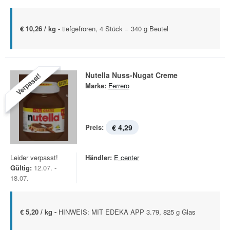
€ 10,26 / kg -
tiefgefroren, 4 Stück = 340 g Beutel
Nutella Nuss-Nugat Creme
Verpasst!
Marke:
Ferrero
Preis:
€ 4,29
Leider verpasst!
Händler:
E center
Gültig:
12.07. -
18.07.
€ 5,20 / kg -
HINWEIS: MIT EDEKA APP 3.79, 825 g Glas