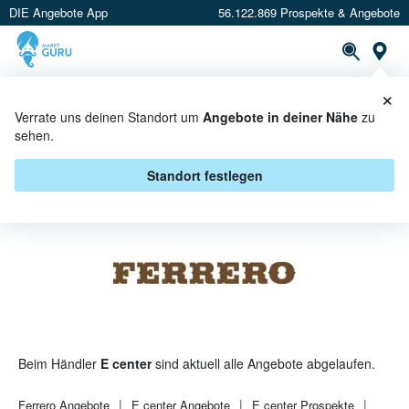
DIE Angebote App
56.122.869 Prospekte & Angebote
St
×
PROSPEKTE
ANGEBOTE
CASHBACK
Verrate uns deinen Standort um
Angebote in deiner Nähe
zu
sehen.
FERRERO BEI E CENTER -
ANGEBOTE & AKTIONEN
Standort festlegen
Beim Händler
E center
sind aktuell alle Angebote abgelaufen.
Ferrero
Angebote
E center
Angebote
E center
Prospekte