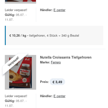
Leider verpasst!
Händler:
E center
Gültig:
05.07. -
11.07.
€ 10,26 / kg -
tiefgefroren, 4 Stück = 340 g Beutel
Nutella Croissants Tiefgefroren
Verpasst!
Marke:
Ferrero
Preis:
€ 3,49
Leider verpasst!
Händler:
E center
Gültig:
05.07. -
11.07.