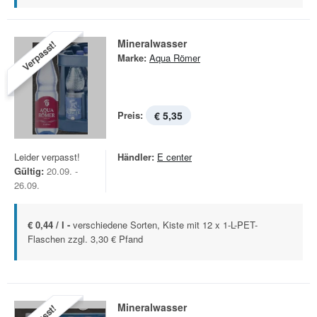
Mineralwasser
Verpasst!
Marke:
Aqua Römer
Preis:
€ 5,35
Leider verpasst!
Händler:
E center
Gültig:
20.09. -
26.09.
€ 0,44 / l -
verschiedene Sorten, Kiste mit 12 x 1-L-PET-
Flaschen zzgl. 3,30 € Pfand
Mineralwasser