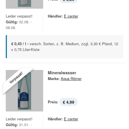
Leider verpasst!
Händler:
E center
Gültig:
02.08. -
08.08.
€ 0,43 / l -
versch. Sorten, z. B. Medium, zzgl. 3,30 € Pfand, 12
x 0,75 Liter-Kiste
Mineralwasser
Verpasst!
Marke:
Aqua Römer
Preis:
€ 4,99
Leider verpasst!
Händler:
E center
Gültig:
31.01. -