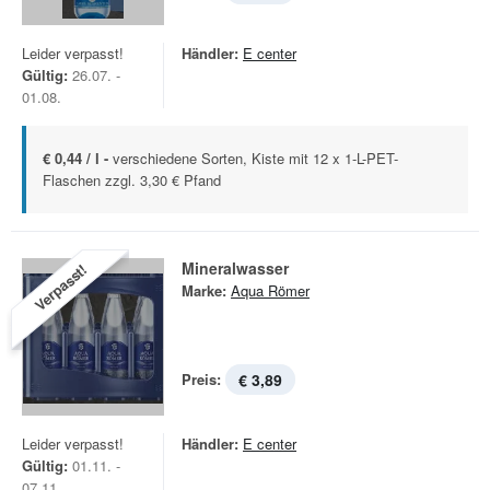
Leider verpasst!
Händler:
E center
Gültig:
26.07. -
01.08.
€ 0,44 / l -
verschiedene Sorten, Kiste mit 12 x 1-L-PET-
Flaschen zzgl. 3,30 € Pfand
Mineralwasser
Verpasst!
Marke:
Aqua Römer
Preis:
€ 3,89
Leider verpasst!
Händler:
E center
Gültig:
01.11. -
07.11.