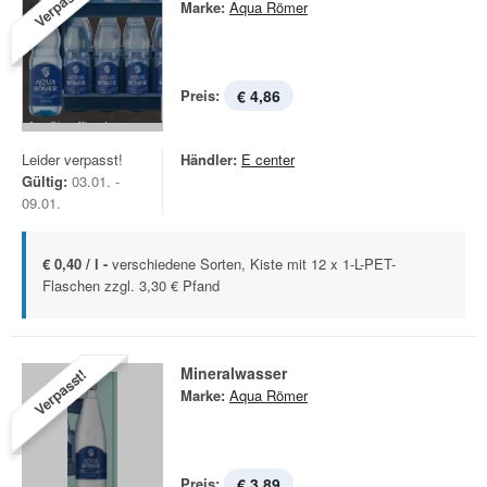
Verpasst!
Marke:
Aqua Römer
Preis:
€ 4,86
Leider verpasst!
Händler:
E center
Gültig:
03.01. -
09.01.
€ 0,40 / l -
verschiedene Sorten, Kiste mit 12 x 1-L-PET-
Flaschen zzgl. 3,30 € Pfand
Mineralwasser
Verpasst!
Marke:
Aqua Römer
Preis:
€ 3,89