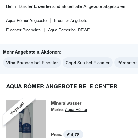
Beim Händler
E center
sind aktuell alle Angebote abgelaufen.
Aqua Römer
Angebote
E center
Angebote
E center
Prospekte
Aqua Römer bei REWE
Mehr Angebote & Aktionen:
Vilsa Brunnen bei E center
Capri Sun bei E center
Bärenmark
AQUA RÖMER ANGEBOTE BEI E CENTER
Mineralwasser
Verpasst!
Marke:
Aqua Römer
Preis:
€ 4,78