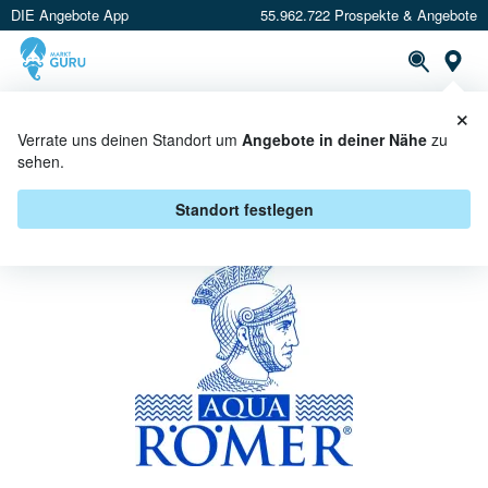
DIE Angebote App
55.962.722 Prospekte & Angebote
St
×
PROSPEKTE
ANGEBOTE
CASHBACK
Verrate uns deinen Standort um
Angebote in deiner Nähe
zu
sehen.
AQUA RÖMER BEI E CENTER -
ANGEBOTE & AKTIONEN
Standort festlegen