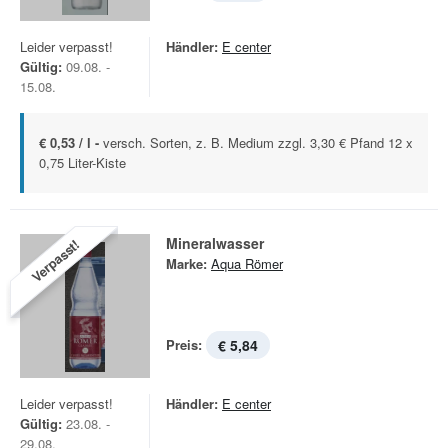
Leider verpasst!
Händler:
E center
Gültig:
09.08. -
15.08.
€ 0,53 / l -
versch. Sorten, z. B. Medium zzgl. 3,30 € Pfand 12 x
0,75 Liter-Kiste
Mineralwasser
Verpasst!
Marke:
Aqua Römer
Preis:
€ 5,84
Leider verpasst!
Händler:
E center
Gültig:
23.08. -
29.08.