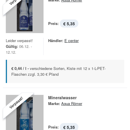
Preis:
€ 5,35
Leider verpasst!
Händler:
E center
Gültig:
06.12. -
12.12.
€ 0,44 / l -
verschiedene Sorten, Kiste mit 12 x 1-L-PET-
Flaschen zzgl. 3,30 € Pfand
Mineralwasser
Verpasst!
Marke:
Aqua Römer
Preis:
€ 5,35