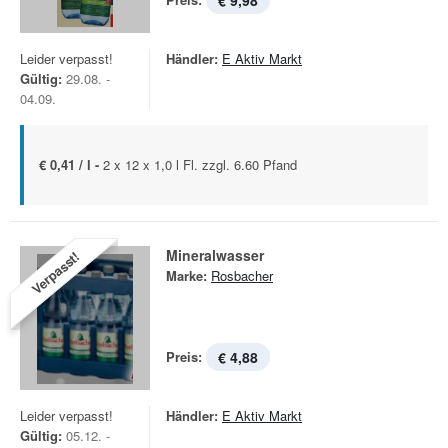
€ 9,98
Leider verpasst!
Händler:
E Aktiv Markt
Gültig:
29.08. -
04.09.
€ 0,41 / l -
2 x 12 x 1,0 l Fl. zzgl. 6.60 Pfand
Mineralwasser
Verpasst!
Marke:
Rosbacher
Preis:
€ 4,88
Leider verpasst!
Händler:
E Aktiv Markt
Gültig:
05.12. -