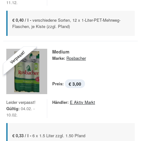
11.12.
€ 0,40 / l -
verschiedene Sorten, 12 x 1-Liter-PET-Mehrweg-
Flaschen, je Kiste (zzgl. Pfand)
Medium
Verpasst!
Marke:
Rosbacher
Preis:
€ 3,00
Leider verpasst!
Händler:
E Aktiv Markt
Gültig:
04.02. -
10.02.
€ 0,33 / l -
6 x 1.5 Liter zzgl. 1.50 Pfand