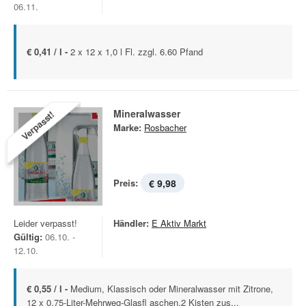
06.11.
€ 0,41 / l -
2 x 12 x 1,0 l Fl. zzgl. 6.60 Pfand
Mineralwasser
Verpasst!
Marke:
Rosbacher
Preis:
€ 9,98
Leider verpasst!
Händler:
E Aktiv Markt
Gültig:
06.10. -
12.10.
€ 0,55 / l -
Medium, Klassisch oder Mineralwasser mit Zitrone,
12 x 0,75-Liter-Mehrweg-Glasfl aschen,2 Kisten zus...