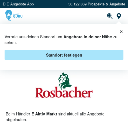
DIE Angebote App
56.122.869 Prospekte & Angebote
St
×
PROSPEKTE
ANGEBOTE
CASHBACK
Verrate uns deinen Standort um
Angebote in deiner Nähe
zu
sehen.
ROSBACHER BEI E AKTIV MARKT -
ANGEBOTE & AKTIONEN
Standort festlegen
Beim Händler
E Aktiv Markt
sind aktuell alle Angebote
abgelaufen.