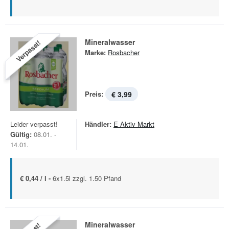
Mineralwasser
Verpasst!
Marke:
Rosbacher
Preis:
€ 3,99
Leider verpasst!
Händler:
E Aktiv Markt
Gültig:
08.01. -
14.01.
€ 0,44 / l -
6x1.5l zzgl. 1.50 Pfand
Mineralwasser