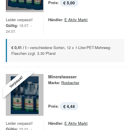
Preis:
€ 5,00
Leider verpasst!
Händler:
E Aktiv Markt
Gültig:
18.07. -
24.07.
€ 0,41 / l -
verschiedene Sorten, 12 x 1-Liter-PET-Mehrweg-
Flaschen zzgl. 3.30 Pfand
Mineralwasser
Verpasst!
Marke:
Rosbacher
Preis:
€ 4,44
Leider verpasst!
Händler:
E Aktiv Markt
Gültig:
23.01. -