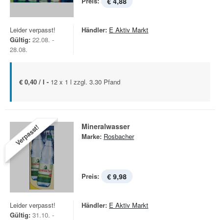
Preis:
€ 4,88
Leider verpasst!
Händler:
E Aktiv Markt
Gültig:
22.08. -
28.08.
€ 0,40 / l -
12 x 1 l zzgl. 3.30 Pfand
Mineralwasser
Verpasst!
Marke:
Rosbacher
Preis:
€ 9,98
Leider verpasst!
Händler:
E Aktiv Markt
Gültig:
31.10. -