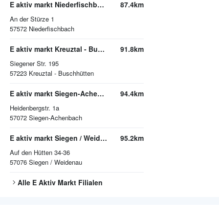
E aktiv markt Niederfischbach
87.4km
An der Stürze 1
57572
Niederfischbach
E aktiv markt Kreuztal - Buschhütten
91.8km
Siegener Str. 195
57223
Kreuztal - Buschhütten
E aktiv markt Siegen-Achenbach
94.4km
Heidenbergstr. 1a
57072
Siegen-Achenbach
E aktiv markt Siegen / Weidenau
95.2km
Auf den Hütten 34-36
57076
Siegen / Weidenau
Alle
E Aktiv Markt
Filialen