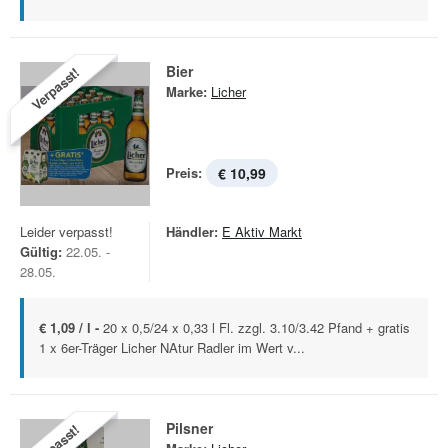
Bier
Verpasst!
Marke:
Licher
Preis:
€ 10,99
Leider verpasst!
Händler:
E Aktiv Markt
Gültig:
22.05. -
28.05.
€ 1,09 / l -
20 x 0,5/24 x 0,33 l Fl. zzgl. 3.10/3.42 Pfand + gratis
1 x 6er-Träger Licher NAtur Radler im Wert v...
Pilsner
Verpasst!