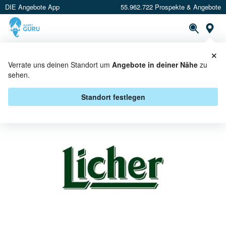
DIE Angebote App
55.962.722 Prospekte & Angebote
St
×
PROSPEKTE
ANGEBOTE
CASHBACK
Verrate uns deinen Standort um
Angebote in deiner Nähe
zu
sehen.
LICHER BEI E AKTIV MARKT -
ANGEBOTE & AKTIONEN
Standort festlegen