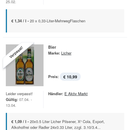
25.02.
€ 1,34 / l -
20 x 0,33-Liter-MehrwegFlaschen
Bier
Verpasst!
Marke:
Licher
Preis:
€ 10,99
Leider verpasst!
Händler:
E Aktiv Markt
Gültig:
07.04. -
13.04.
€ 1,09 / l -
20x0.5 Liter Licher Pilsener, X² Cola, Export,
Alkoholfrei oder Radler 24x0.33 Liter, zzgl. 3.10/3.4...