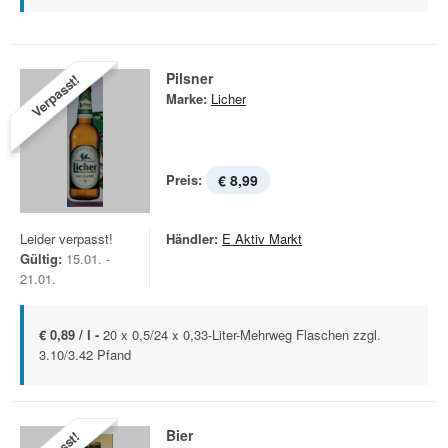
Pilsner
Verpasst!
Marke:
Licher
Preis:
€ 8,99
Leider verpasst!
Händler:
E Aktiv Markt
Gültig:
15.01. -
21.01.
€ 0,89 / l -
20 x 0,5/24 x 0,33-Liter-Mehrweg Flaschen zzgl.
3.10/3.42 Pfand
Bier