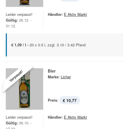
Leider verpasst!
Händler:
E Aktiv Markt
Gültig:
26.12. -
31.12.
€ 1,09 / l -
20 x 0.5 l, zzgl. 3.10 / 3.42 Pfand
Bier
Verpasst!
Marke:
Licher
Preis:
€ 10,77
Leider verpasst!
Händler:
E Aktiv Markt
Gültig:
06.10. -
12.10.