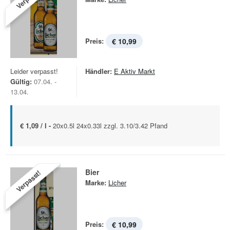
Preis:
€ 10,99
Leider verpasst!
Händler:
E Aktiv Markt
Gültig:
07.04. -
13.04.
€ 1,09 / l -
20x0.5l 24x0.33l zzgl. 3.10/3.42 Pfand
Bier
Verpasst!
Marke:
Licher
Preis:
€ 10,99