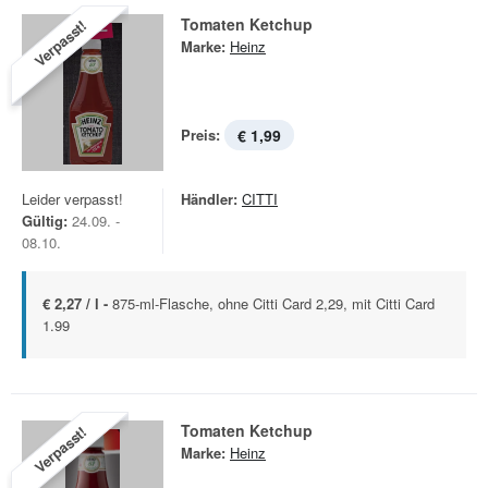
Tomaten Ketchup
Verpasst!
Marke:
Heinz
Preis:
€ 1,99
Leider verpasst!
Händler:
CITTI
Gültig:
24.09. -
08.10.
€ 2,27 / l -
875-ml-Flasche, ohne Citti Card 2,29, mit Citti Card
1.99
Tomaten Ketchup
Verpasst!
Marke:
Heinz