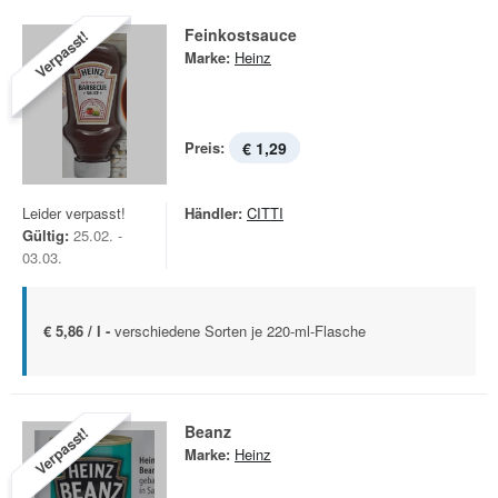
Feinkostsauce
Verpasst!
Marke:
Heinz
Preis:
€ 1,29
Leider verpasst!
Händler:
CITTI
Gültig:
25.02. -
03.03.
€ 5,86 / l -
verschiedene Sorten je 220-ml-Flasche
Beanz
Verpasst!
Marke:
Heinz