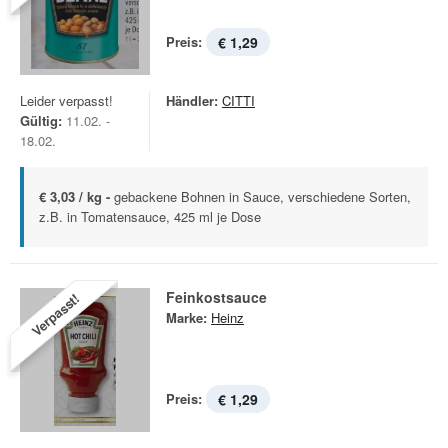
Preis:
€ 1,29
Leider verpasst!
Händler:
CITTI
Gültig:
11.02. -
18.02.
€ 3,03 / kg -
gebackene Bohnen in Sauce, verschiedene Sorten,
z.B. in Tomatensauce, 425 ml je Dose
Feinkostsauce
Verpasst!
Marke:
Heinz
Preis:
€ 1,29