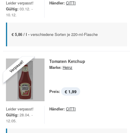
Leider verpasst!
Händler:
CITTI
Gültig:
03.12. -
10.12.
€ 5,86 / l -
verschiedene Sorten je 220-ml-Flasche
Tomaten Ketchup
Verpasst!
Marke:
Heinz
Preis:
€ 1,99
Leider verpasst!
Händler:
CITTI
Gültig:
28.04. -
12.05.