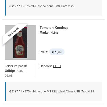
€ 2,27 / l -
875-ml-Flasche ohne Citti Card 2.29
Tomaten Ketchup
Verpasst!
Marke:
Heinz
Preis:
€ 1,99
Leider verpasst!
Händler:
CITTI
Gültig:
30.07. -
06.08.
€ 2,27 / l -
875-ml-Flasche Mit Citti Card.Ohne Citti Card 4.99