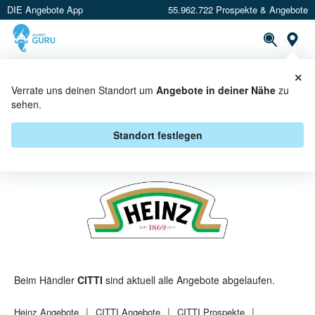
DIE Angebote App
55.962.722 Prospekte & Angebote
St
×
PROSPEKTE
ANGEBOTE
CASHBACK
Verrate uns deinen Standort um
Angebote in deiner Nähe
zu
sehen.
HEINZ BEI CITTI - ANGEBOTE &
AKTIONEN
Standort festlegen
Beim Händler
CITTI
sind aktuell alle Angebote abgelaufen.
Heinz
Angebote
CITTI
Angebote
CITTI
Prospekte