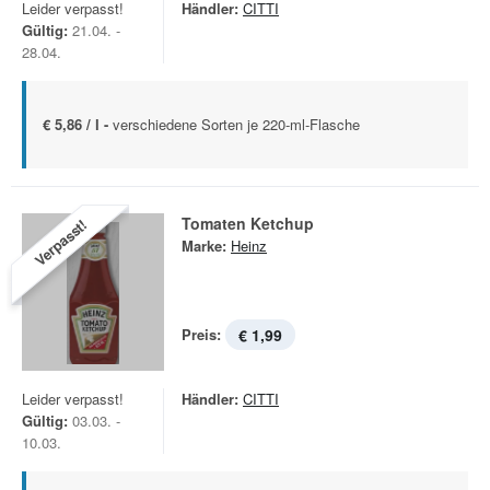
Leider verpasst!
Händler:
CITTI
Gültig:
21.04. -
28.04.
€ 5,86 / l -
verschiedene Sorten je 220-ml-Flasche
Tomaten Ketchup
Verpasst!
Marke:
Heinz
Preis:
€ 1,99
Leider verpasst!
Händler:
CITTI
Gültig:
03.03. -
10.03.