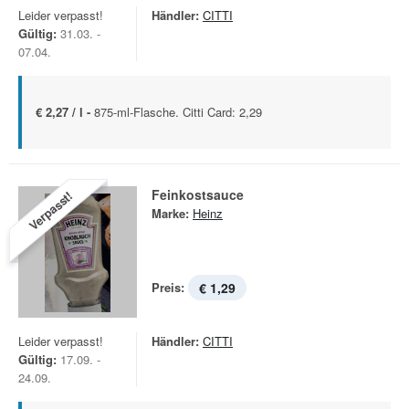
Leider verpasst!
Händler:
CITTI
Gültig:
31.03. -
07.04.
€ 2,27 / l -
875-ml-Flasche. Citti Card: 2,29
Feinkostsauce
Verpasst!
Marke:
Heinz
Preis:
€ 1,29
Leider verpasst!
Händler:
CITTI
Gültig:
17.09. -
24.09.