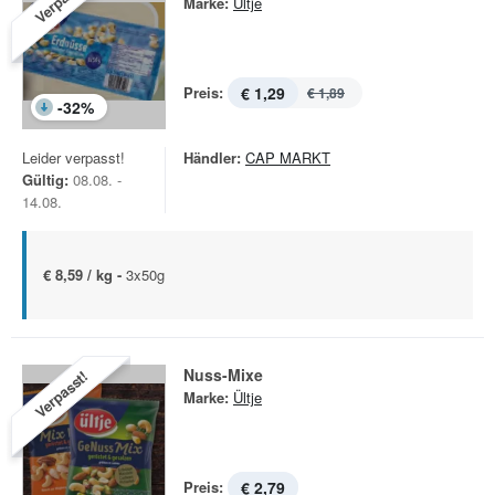
Marke:
Ültje
Preis:
€ 1,29
€ 1,89
-
32
%
Leider verpasst!
Händler:
CAP MARKT
Gültig:
08.08. -
14.08.
€ 8,59 / kg -
3x50g
Nuss-Mixe
Verpasst!
Marke:
Ültje
Preis:
€ 2,79