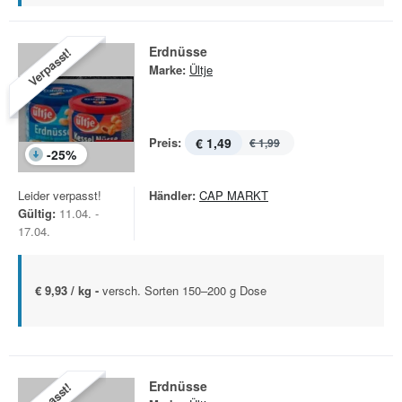
Erdnüsse
Verpasst!
Marke:
Ültje
Preis:
€ 1,49
€ 1,99
-
25
%
Leider verpasst!
Händler:
CAP MARKT
Gültig:
11.04. -
17.04.
€ 9,93 / kg -
versch. Sorten 150–200 g Dose
Erdnüsse
Verpasst!