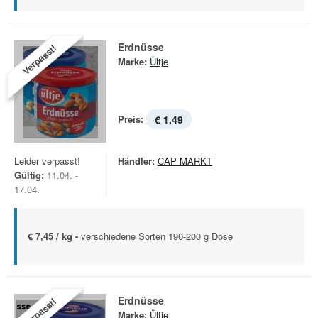
Erdnüsse
Verpasst!
Marke:
Ültje
Preis:
€ 1,49
Leider verpasst!
Händler:
CAP MARKT
Gültig:
11.04. -
17.04.
€ 7,45 / kg -
verschiedene Sorten 190-200 g Dose
Erdnüsse
Verpasst!
Marke:
Ültje