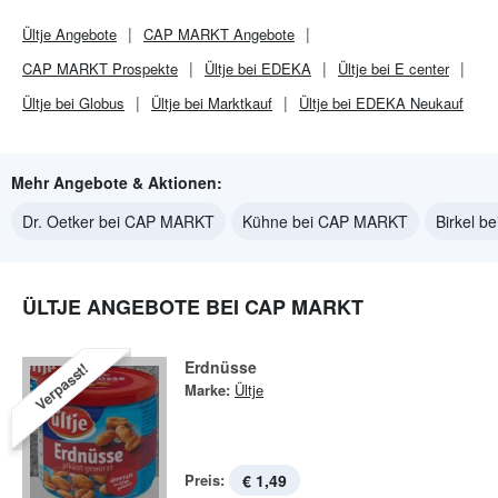
Ültje
Angebote
CAP MARKT
Angebote
CAP MARKT
Prospekte
Ültje bei EDEKA
Ültje bei E center
Ültje bei Globus
Ültje bei Marktkauf
Ültje bei EDEKA Neukauf
Mehr Angebote & Aktionen:
Dr. Oetker bei CAP MARKT
Kühne bei CAP MARKT
Birkel 
ÜLTJE ANGEBOTE BEI CAP MARKT
Erdnüsse
Verpasst!
Marke:
Ültje
Preis:
€ 1,49