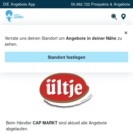
DIE Angebote App
55.962.722 Prospekte & Angebote
St
×
PROSPEKTE
ANGEBOTE
CASHBACK
Verrate uns deinen Standort um
Angebote in deiner Nähe
zu
sehen.
ÜLTJE BEI CAP MARKT -
ANGEBOTE & AKTIONEN
Standort festlegen
Beim Händler
CAP MARKT
sind aktuell alle Angebote
abgelaufen.