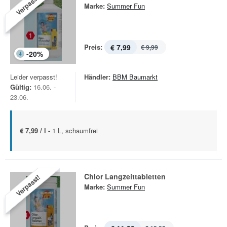
Verpasst!
Marke:
Summer Fun
Preis:
€ 7,99
€ 9,99
-
20
%
Leider verpasst!
Händler:
BBM Baumarkt
Gültig:
16.06. -
23.06.
€ 7,99 / l -
1 L, schaumfrei
Chlor Langzeittabletten
Verpasst!
Marke:
Summer Fun