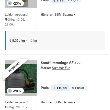
€ 9,99
€ 12,99
-
23
%
Leider verpasst!
Händler:
BBM Baumarkt
Gültig:
13.06. -
21.06.
€ 8,32 / kg -
1,2 kg
Sandfilteranlage SF 122
Verpasst!
Marke:
Summer Fun
Preis:
€ 119,99
€ 149,99
-
20
%
Leider verpasst!
Händler:
BBM Baumarkt
Gültig:
28.07. -