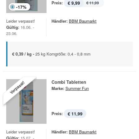
Preis:
€ 9,99
€ 11,99
-
17
%
Leider verpasst!
Händler:
BBM Baumarkt
Gültig:
16.06. -
23.06.
€ 0,39 / kg -
25 kg Korngröße: 0,4 - 0,8 mm
Combi Tabletten
Verpasst!
Marke:
Summer Fun
Preis:
€ 11,99
Leider verpasst!
Händler:
BBM Baumarkt
Gültig:
15.07. -