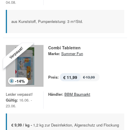
04.08.
aus Kunststoff, Pumpenleistung: 3 m³/Std.
Combi Tabletten
Verpasst!
Marke:
Summer Fun
Preis:
€ 11,99
€ 13,99
-
14
%
Leider verpasst!
Händler:
BBM Baumarkt
Gültig:
16.06. -
23.06.
€ 9,99 / kg -
1,2 kg zur Desinfektion, Algenschutz und Flockung