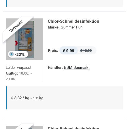
Chlor-Schnelldesinfektion
Verpasst!
Marke:
Summer Fun
Preis:
€ 9,99
€ 12,99
-
23
%
Leider verpasst!
Händler:
BBM Baumarkt
Gültig:
16.06. -
23.06.
€ 8,32 / kg -
1.2 kg
Chlor-Schnelldesinfektion