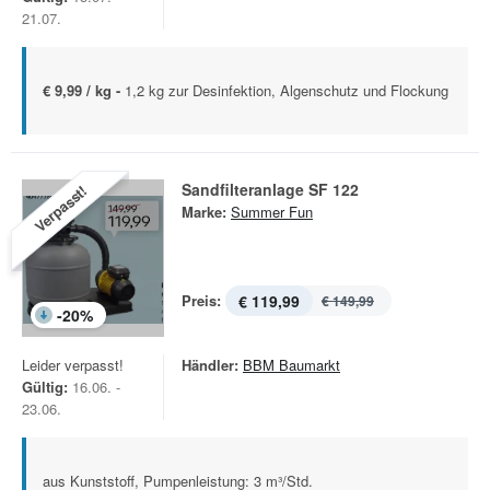
21.07.
€ 9,99 / kg -
1,2 kg zur Desinfektion, Algenschutz und Flockung
Sandfilteranlage SF 122
Verpasst!
Marke:
Summer Fun
Preis:
€ 119,99
€ 149,99
-
20
%
Leider verpasst!
Händler:
BBM Baumarkt
Gültig:
16.06. -
23.06.
aus Kunststoff, Pumpenleistung: 3 m³/Std.