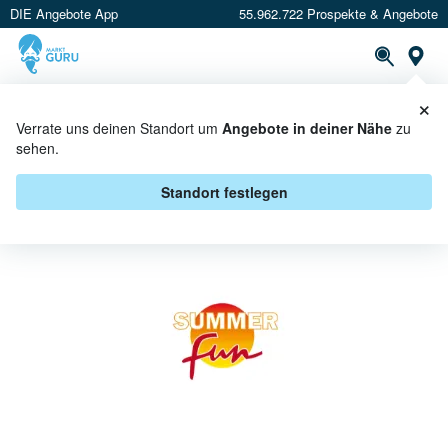
DIE Angebote App
55.962.722 Prospekte & Angebote
St
×
PROSPEKTE
ANGEBOTE
CASHBACK
Verrate uns deinen Standort um
Angebote in deiner Nähe
zu
sehen.
SUMMER FUN BEI BBM
BAUMARKT - ANGEBOTE &
Standort festlegen
AKTIONEN