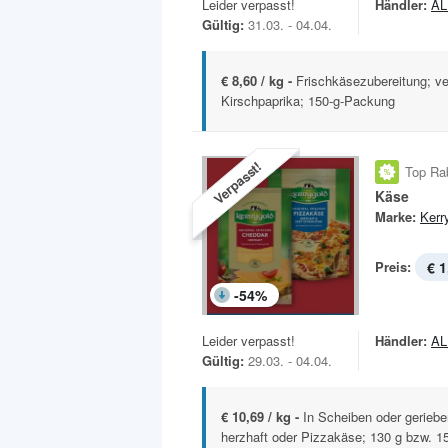
Leider verpasst!
Händler:
AL
Gültig:
31.03. - 04.04.
€ 8,60 / kg -
Frischkäsezubereitung; ve
Kirschpaprika; 150-g-Packung
Verpasst!
Top Ra
Käse
Marke:
Kerr
Preis:
€ 1
-
54
%
Leider verpasst!
Händler:
AL
Gültig:
29.03. - 04.04.
€ 10,69 / kg -
In Scheiben oder geriebe
herzhaft oder Pizzakäse; 130 g bzw. 150