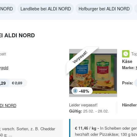
I NORD
Landliebe bei ALDI NORD
Hofburger bei ALDI NORD
I ALDI NORD
Verpasst!
batt
Top
Käse
ygold
Marke:
,29
Preis:
€ 2,89
-
48
%
Leider verpasst!
Händler
DI NORD
Gültig:
25.02. - 28.02.
€ 11,46 / kg -
In Scheiben oder ger
; versch. Sorten, z. B. Cheddar
herzhaft oder Pizzakäse; 130 g bzw
 g; ...