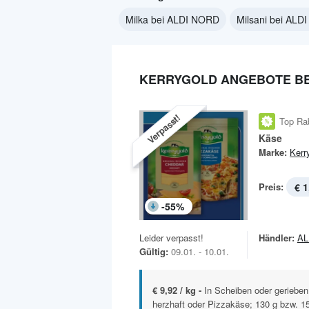
Milka bei ALDI NORD
Milsani bei ALD
KERRYGOLD ANGEBOTE BE
Verpasst!
Top Ra
Käse
Marke:
Kerr
Preis:
€ 1
-
55
%
Leider verpasst!
Händler:
AL
Gültig:
09.01. - 10.01.
€ 9,92 / kg -
In Scheiben oder gerieben
herzhaft oder Pizzakäse; 130 g bzw. 150