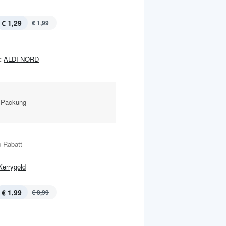
€ 1,29
€ 1,99
:
ALDI NORD
g-Packung
 Rabatt
Kerrygold
€ 1,99
€ 3,99