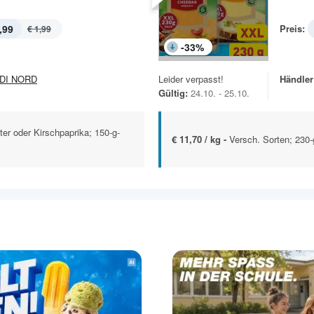
,99
Preis:
€ 1,99
-
33
%
DI NORD
Leider verpasst!
Händler
Gültig:
24.10. - 25.10.
ter oder Kirschpaprika; 150-g-
€ 11,70 / kg -
Versch. Sorten; 230