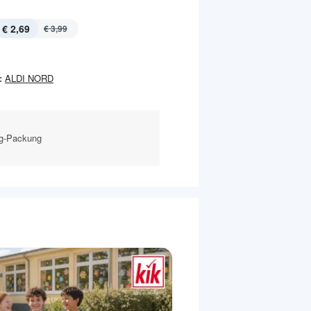
€ 2,69
€ 3,99
:
ALDI NORD
-g-Packung