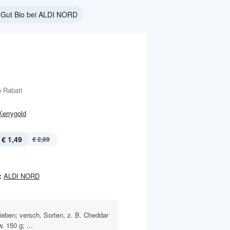
Gut Bio bei ALDI NORD
 Rabatt
Kerrygold
€ 1,49
€ 2,89
:
ALDI NORD
ieben; versch. Sorten, z. B. Cheddar
. 150 g; ...