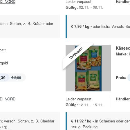
DI NORD
Leider verpasst!
Händler
Gültig:
02.11. - 08.11.
rsch. Sorten, z. B. Kräuter oder
€ 7,96 / kg -
oder Extra Versch. S
Käsesc
Verpasst!
batt
Marke:
ygold
,39
Preis:
€ 2,99
DI NORD
Leider verpasst!
Händler
Gültig:
12.11. - 15.11.
n; versch. Sorten, z. B. Cheddar
€ 11,92 / kg -
In Scheiben oder ger
 g; ...
150 g; Packung