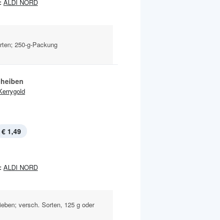
:
ALDI NORD
orten; 250-g-Packung
heiben
Kerrygold
€ 1,49
:
ALDI NORD
ieben; versch. Sorten, 125 g oder