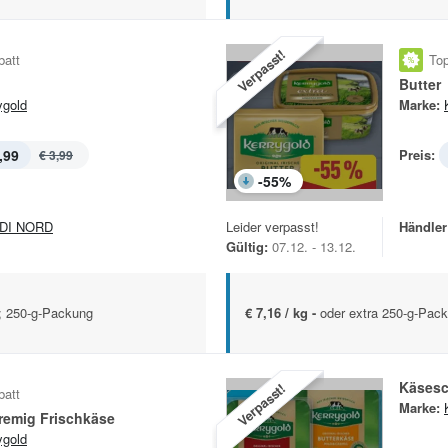
Verpasst!
batt
Top
Butter
ygold
Marke:
,99
Preis:
€ 3,99
-
55
%
DI NORD
Leider verpasst!
Händler
Gültig:
07.12. - 13.12.
n; 250-g-Packung
€ 7,16 / kg -
oder extra 250-g-Pac
Käsesc
Verpasst!
batt
Marke:
remig Frischkäse
ygold