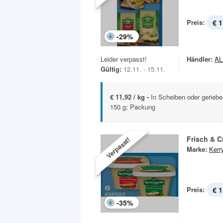
Preis:
€ 1
-
29
%
Leider verpasst!
Händler:
AL
Gültig:
12.11. - 15.11.
€ 11,92 / kg -
In Scheiben oder geriebe
150 g; Packung
Frisch & C
Verpasst!
Marke:
Kerr
Preis:
€ 1
-
35
%