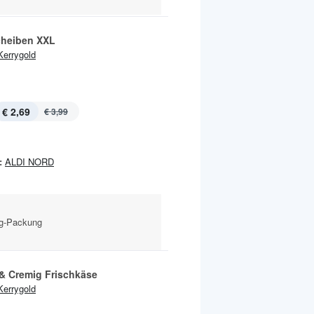
heiben XXL
Kerrygold
€ 2,69
€ 3,99
:
ALDI NORD
-g-Packung
 & Cremig Frischkäse
Kerrygold