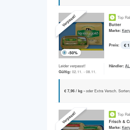
Verpasst!
Top Ra
Butter
Marke:
Kerr
Preis:
€ 1
-
50
%
Leider verpasst!
Händler:
AL
Gültig:
02.11. - 08.11.
€ 7,96 / kg -
oder Extra Versch. Sorte
Verpasst!
Top Ra
Frisch & C
Marke:
Kerr