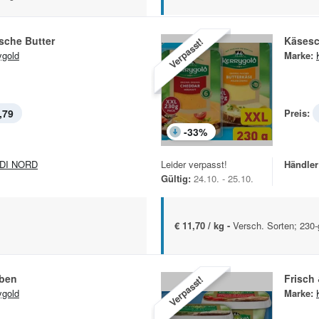
ische Butter
Käsesc
Verpasst!
ygold
Marke:
,79
Preis:
-
33
%
DI NORD
Leider verpasst!
Händler
Gültig:
24.10. - 25.10.
€ 11,70 / kg -
Versch. Sorten; 230
ben
Frisch
Verpasst!
ygold
Marke: