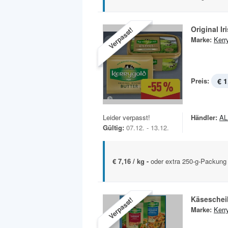
Original Ir
Verpasst!
Marke:
Kerr
Preis:
€ 1
Leider verpasst!
Händler:
AL
Gültig:
07.12. - 13.12.
€ 7,16 / kg -
oder extra 250-g-Packung
Käseschei
Verpasst!
Marke:
Kerr