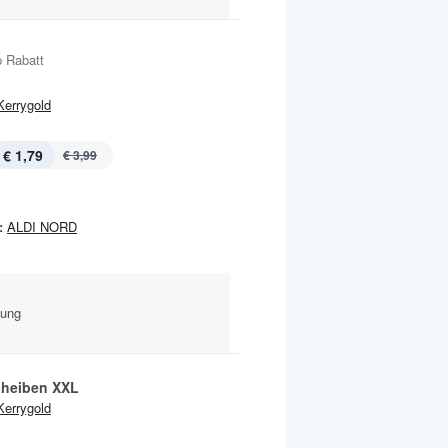
 Rabatt
Kerrygold
€ 1,79
€ 3,99
:
ALDI NORD
kung
heiben XXL
Kerrygold