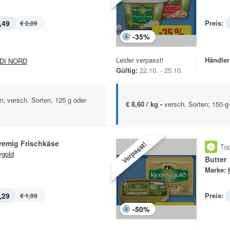
,49
Preis:
€ 2,09
-
35
%
Leider verpasst!
Händler
DI NORD
Gültig:
22.10. - 25.10.
n; versch. Sorten, 125 g oder
€ 8,60 / kg -
versch. Sorten; 150-
remig Frischkäse
Verpasst!
Top
ygold
Butter
Marke:
,29
Preis:
€ 1,99
-
50
%