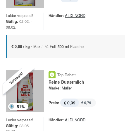
Leider verpasst!
Händler:
ALDI NORD
Gültig:
02.02. -
08.02.
€ 0,66 / kg -
Max.1 % Fett 500-ml-Flasche
Verpasst!
Top Rabatt
Reine Buttermilch
Marke:
Müller
Preis:
€ 0,39
€ 0,79
-
51
%
Leider verpasst!
Händler:
ALDI NORD
Gültig:
28.05. -