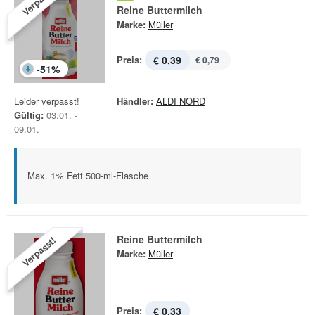
Verpasst!
Reine Buttermilch
Marke:
Müller
Preis:
€ 0,39
€ 0,79
-
51
%
Leider verpasst!
Händler:
ALDI NORD
Gültig:
03.01. -
09.01.
Max. 1% Fett 500-ml-Flasche
Reine Buttermilch
Verpasst!
Marke:
Müller
Preis:
€ 0,33