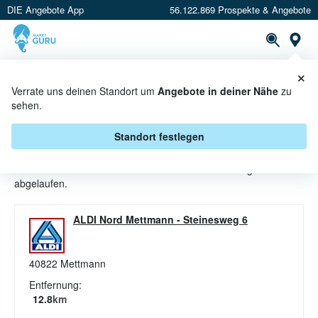
DIE Angebote App
56.122.869 Prospekte & Angebote
St
×
PROSPEKTE
ANGEBOTE
CASHBACK
Verrate uns deinen Standort um
Angebote in deiner Nähe
zu
sehen.
MILCH ANGEBOTE & AKTIONEN
BEI ALDI NORD
Standort festlegen
Beim Händler
ALDI NORD
sind aktuell alle Milch-Angebote
abgelaufen.
ALDI Nord Mettmann
-
Steinesweg 6
40822
Mettmann
Entfernung:
12.8
km