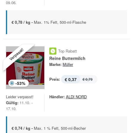
09.06.
€ 0,78 / kg -
Max. 1% Fett, 500-ml-Flasche
Verpasst!
Top Rabatt
Reine Buttermilch
Marke:
Müller
Preis:
€ 0,37
€ 0,79
-
53
%
Leider verpasst!
Händler:
ALDI NORD
Gültig:
11.10. -
17.10.
€ 0,74 / kg -
Max. 1 % Fett, 500-ml-Becher