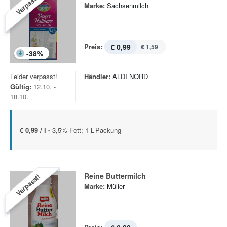
Verpasst!
Marke:
Sachsenmilch
Preis:
€ 0,99
€ 1,59
-
38
%
Leider verpasst!
Händler:
ALDI NORD
Gültig:
12.10. -
18.10.
€ 0,99 / l -
3,5% Fett; 1-L-Packung
Reine Buttermilch
Verpasst!
Marke:
Müller