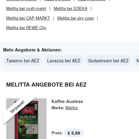
Melitta bei multi-markt
Melitta bei EDEKA
Melitta bei CAP MARKT
Melitta bei sky coop
Melitta bei REWE City
Mehr Angebote & Aktionen:
Tassimo bei AEZ
Lavazza bei AEZ
Sodastream bei AEZ
N
MELITTA ANGEBOTE BEI AEZ
Kaffee Auslese
Verpasst!
Marke:
Melitta
Preis:
€ 5,99