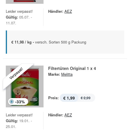
Leider verpasst!
Händler:
AEZ
Gültig:
05.07. -
11.07.
€ 11,98 / kg -
versch. Sorten 500 g Packung
Filtertüten Original 1 x 4
Verpasst!
Marke:
Melitta
Preis:
€ 1,99
€ 2,99
-
33
%
Leider verpasst!
Händler:
AEZ
Gültig:
19.01. -
25.01.