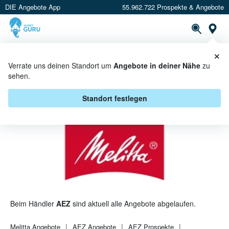
DIE Angebote App
55.962.722 Prospekte & Angebote
St
×
PROSPEKTE
ANGEBOTE
CASHBACK
Verrate uns deinen Standort um
Angebote in deiner Nähe
zu
sehen.
MELITTA BEI AEZ - ANGEBOTE &
AKTIONEN
Standort festlegen
Beim Händler
AEZ
sind aktuell alle Angebote abgelaufen.
Melitta
Angebote
AEZ
Angebote
AEZ
Prospekte