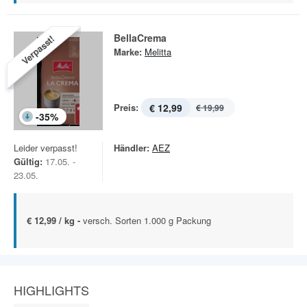
BellaCrema
Verpasst!
Marke:
Melitta
Preis:
€ 12,99
€ 19,99
-
35
%
Leider verpasst!
Händler:
AEZ
Gültig:
17.05. -
23.05.
€ 12,99 / kg -
versch. Sorten 1.000 g Packung
HIGHLIGHTS