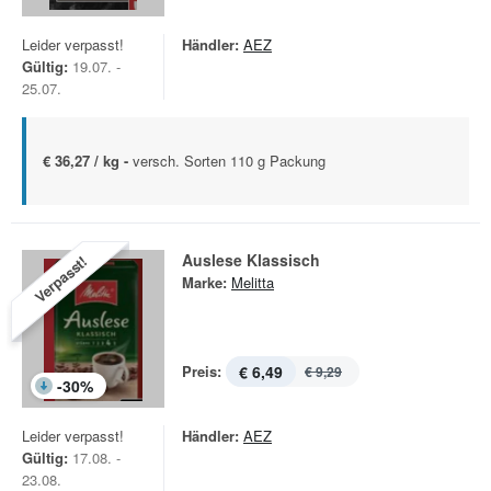
Leider verpasst!
Händler:
AEZ
Gültig:
19.07. -
25.07.
€ 36,27 / kg -
versch. Sorten 110 g Packung
Auslese Klassisch
Verpasst!
Marke:
Melitta
Preis:
€ 6,49
€ 9,29
-
30
%
Leider verpasst!
Händler:
AEZ
Gültig:
17.08. -
23.08.