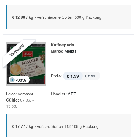
€ 12,98 / kg -
verschiedene Sorten 500 g Packung
Kaffeepads
Verpasst!
Marke:
Melitta
Preis:
€ 1,99
€ 2,99
-
33
%
Leider verpasst!
Händler:
AEZ
Gültig:
07.06. -
13.06.
€ 17,77 / kg -
versch. Sorten 112-105 g Packung