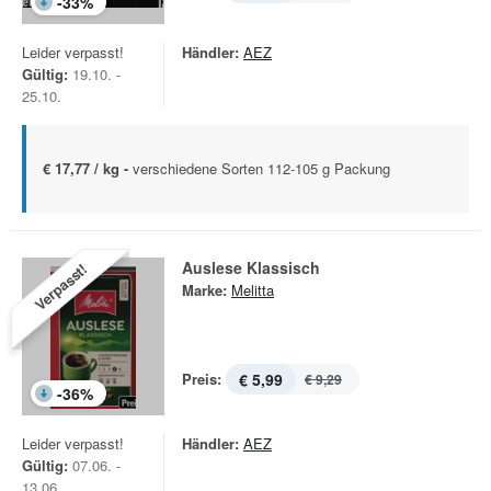
-
33
%
Leider verpasst!
Händler:
AEZ
Gültig:
19.10. -
25.10.
€ 17,77 / kg -
verschiedene Sorten 112-105 g Packung
Auslese Klassisch
Verpasst!
Marke:
Melitta
Preis:
€ 5,99
€ 9,29
-
36
%
Leider verpasst!
Händler:
AEZ
Gültig:
07.06. -
13.06.