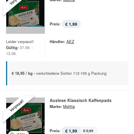
Preis:
€ 1,99
Leider verpasst!
Händler:
AEZ
Gültig:
07.09. -
13.09.
€ 18,95 / kg -
verschiedene Sorten 112-105 g Packung
Auslese Klassisch Kaffeepads
Verpasst!
Marke:
Melitta
Preis:
€ 1,99
€ 2,99