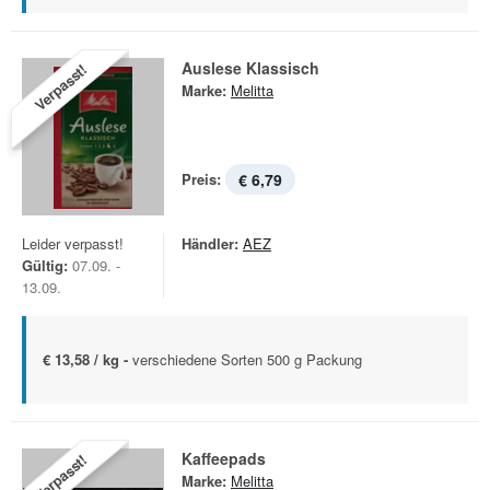
Auslese Klassisch
Verpasst!
Marke:
Melitta
Preis:
€ 6,79
Leider verpasst!
Händler:
AEZ
Gültig:
07.09. -
13.09.
€ 13,58 / kg -
verschiedene Sorten 500 g Packung
Kaffeepads
Verpasst!
Marke:
Melitta