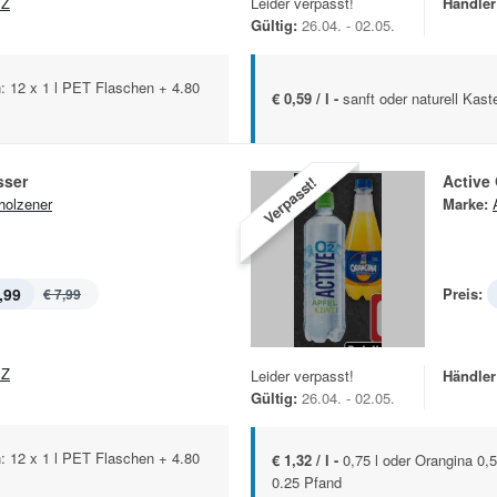
EZ
Leider verpasst!
Händler
Gültig:
26.04. - 02.05.
: 12 x 1 l PET Flaschen + 4.80
€ 0,59 / l -
sanft oder naturell Kas
sser
Active
Verpasst!
holzener
Marke:
,99
Preis:
€ 7,99
EZ
Leider verpasst!
Händler
Gültig:
26.04. - 02.05.
: 12 x 1 l PET Flaschen + 4.80
€ 1,32 / l -
0,75 l oder Orangina 0
0.25 Pfand