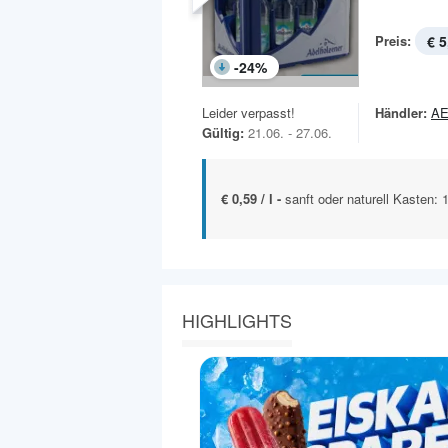
Preis:
€ 5
-
24
%
Leider verpasst!
Händler:
A
Gültig:
21.06. - 27.06.
€ 0,59 / l -
sanft oder naturell Kasten: 
HIGHLIGHTS