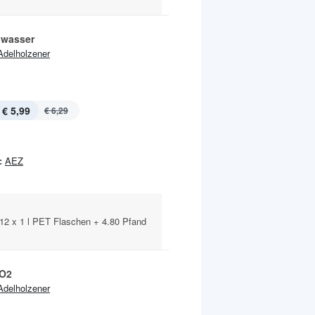
lwasser
Adelholzener
€ 5,99
€ 6,29
:
AEZ
 12 x 1 l PET Flaschen + 4.80 Pfand
 O2
Adelholzener