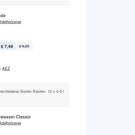
ade
Adelholzener
€ 7,49
€ 9,29
:
AEZ
rschiedene Sorten Kasten: 12 x 0,5 l
lwasser Classic
Adelholzener