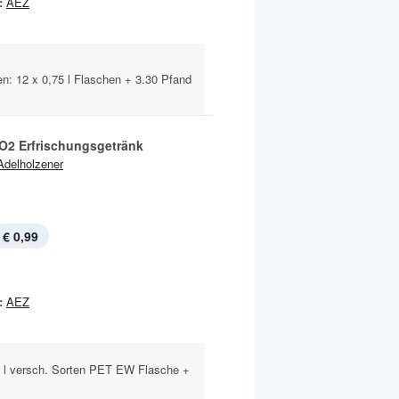
:
AEZ
ten: 12 x 0,75 l Flaschen + 3.30 Pfand
 O2 Erfrischungsgetränk
Adelholzener
€ 0,99
:
AEZ
,5 l versch. Sorten PET EW Flasche +