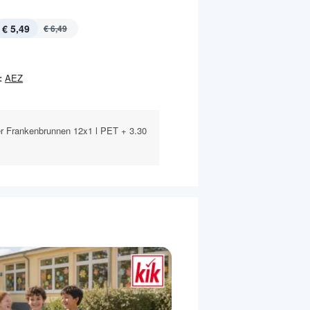
€ 5,49
€ 6,49
:
AEZ
er Frankenbrunnen 12x1 l PET + 3.30