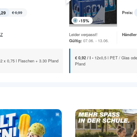
,29
Preis:
€ 6,99
-
15
%
EZ
Leider verpasst!
Händler
Gültig:
07.06. - 13.06.
€ 0,92 / l -
12x0,5 l PET / Glas od
12 x 0,75 l Flaschen + 3.30 Pfand
Pfand