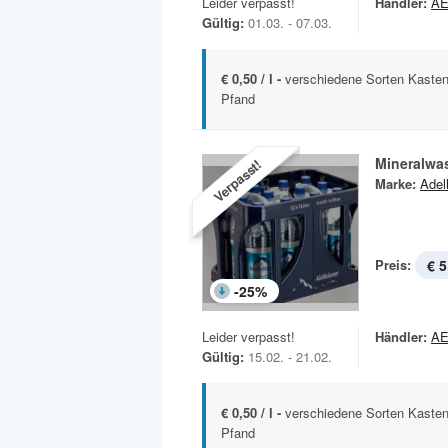
Leider verpasst!
Händler:
A
Gültig:
01.03. - 07.03.
€ 0,50 / l -
verschiedene Sorten Kasten
Pfand
Mineralwa
Verpasst!
Marke:
Adel
Preis:
€ 5
-
25
%
Leider verpasst!
Händler:
A
Gültig:
15.02. - 21.02.
€ 0,50 / l -
verschiedene Sorten Kasten
Pfand