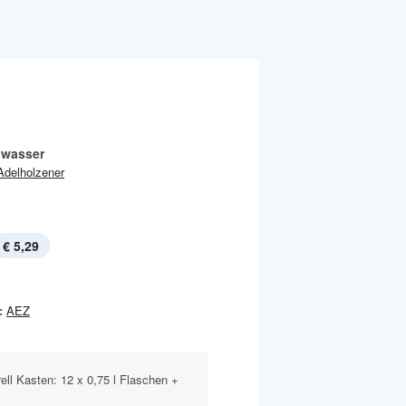
lwasser
Adelholzener
€ 5,29
:
AEZ
rell Kasten: 12 x 0,75 l Flaschen +