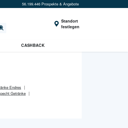
56.199.446 Prospekte & Angebote
Standort
festlegen
CASHBACK
ränke Endres
specht Getränke