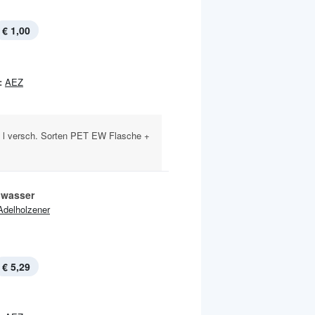
€ 1,00
:
AEZ
,5 l versch. Sorten PET EW Flasche +
lwasser
Adelholzener
€ 5,29