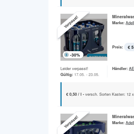
Mineralwa
Verpasst!
Marke:
Adel
Preis:
€ 5
-
30
%
Leider verpasst!
Händler:
A
Gültig:
17.05. - 23.05.
€ 0,50 / l -
versch. Sorten Kasten: 12 
Mineralwa
Verpasst!
Marke:
Adel