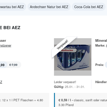
hwartau bei AEZ
Andechser Natur bei AEZ
Coca-Cola bei AEZ
 BEI AEZ
sser
Minera
Verpasst!
holzener
Marke:
,99
Preis:
€ 7,99
EZ
Leider verpasst!
Händler
Gültig:
25.01. - 31.01.
: 12 x 1 l PET Flaschen + 4.80
€ 0,59 / l -
classic, sanft oder natu
3.30 Pfand