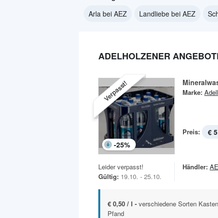
Arla bei AEZ
Landliebe bei AEZ
Sc
ADELHOLZENER ANGEBOTE
Mineralwa
Verpasst!
Marke:
Adel
Preis:
€ 5
-
25
%
Leider verpasst!
Händler:
A
Gültig:
19.10. - 25.10.
€ 0,50 / l -
verschiedene Sorten Kasten
Pfand