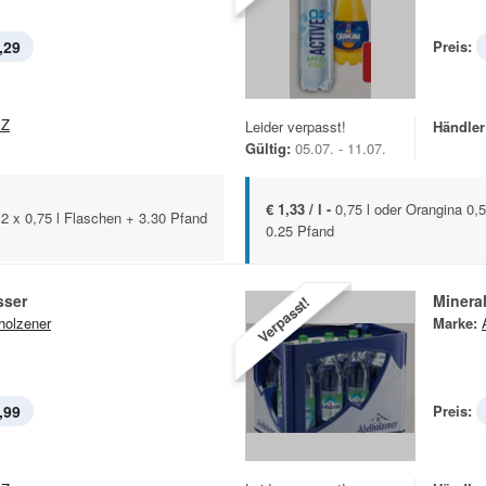
,29
Preis:
EZ
Leider verpasst!
Händler
Gültig:
05.07. - 11.07.
€ 1,33 / l -
0,75 l oder Orangina 0
12 x 0,75 l Flaschen + 3.30 Pfand
0.25 Pfand
sser
Minera
Verpasst!
holzener
Marke:
,99
Preis: