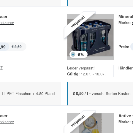
sser
Minera
Verpasst!
holzener
Marke:
,99
Preis:
€ 8,59
-
5
%
EZ
Leider verpasst!
Händler
Gültig:
12.07. - 18.07.
x 1 l PET Flaschen + 4.80 Pfand
€ 0,50 / l -
versch. Sorten Kasten:
sser
Active
Verpasst!
holzener
Marke: