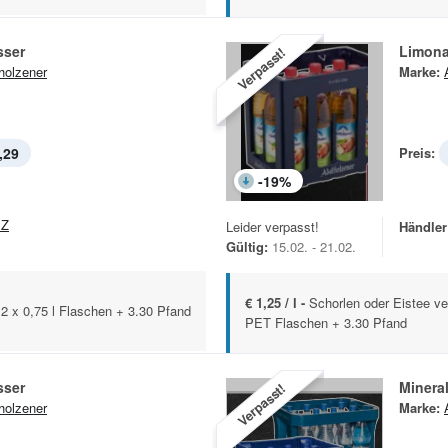
sser
Limon
Verpasst!
holzener
Marke:
,29
Preis:
-
19
%
EZ
Leider verpasst!
Händler
Gültig:
15.02. - 21.02.
€ 1,25 / l -
Schorlen oder Eistee ve
12 x 0,75 l Flaschen + 3.30 Pfand
PET Flaschen + 3.30 Pfand
sser
Minera
Verpasst!
holzener
Marke: