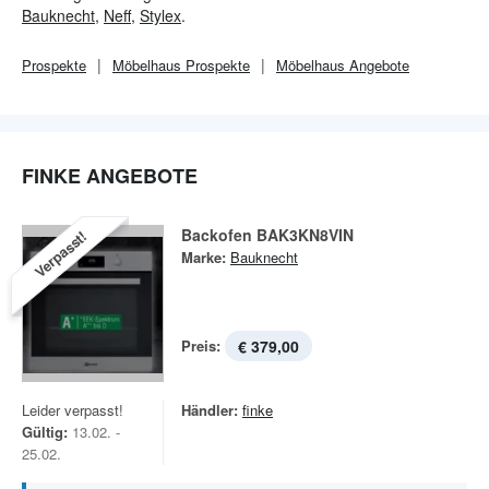
rund um die Themen Möbel und Wohnen.
Bauknecht
,
Neff
,
Stylex
.
Prospekte
Möbelhaus
Prospekte
Möbelhaus
Angebote
FINKE ANGEBOTE
Backofen BAK3KN8VIN
Verpasst!
Marke:
Bauknecht
Preis:
€ 379,00
Leider verpasst!
Händler:
finke
Gültig:
13.02. -
25.02.