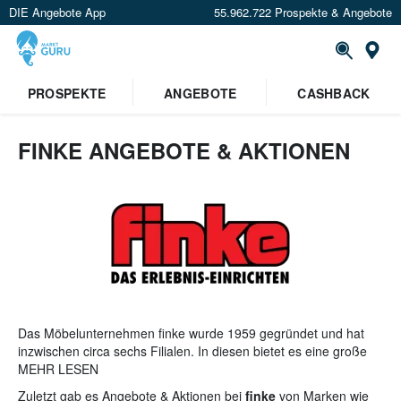
DIE Angebote App
55.962.722 Prospekte & Angebote
St
PROSPEKTE
ANGEBOTE
CASHBACK
FINKE ANGEBOTE & AKTIONEN
Das Möbelunternehmen finke wurde 1959 gegründet und hat
inzwischen circa sechs Filialen. In diesen bietet es eine große
Auswahl an sämtlichen Möbelarten und
MEHR LESEN
Einrichtungsgegenständen sowie eine qualifizierte Beratung
Zuletzt gab es Angebote & Aktionen bei
finke
von Marken wie