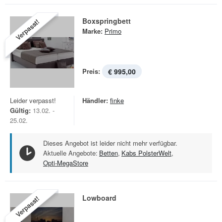
Boxspringbett
Verpasst!
Marke:
Primo
Preis:
€ 995,00
Leider verpasst!
Händler:
finke
Gültig:
13.02. -
25.02.
Dieses Angebot ist leider nicht mehr verfügbar.
Aktuelle Angebote:
Betten
,
Kabs PolsterWelt
,
Opti-MegaStore
Lowboard
Verpasst!