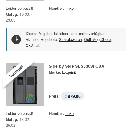
Leider verpasst!
Händler:
finke
Gültig:
16.03. -
23.03.
Dieses Angebot ist leider nicht mehr verfügbar.
Aktuelle Angebote:
Schreibwaren
,
Opti-MegaStore
,
XXXLutz
Side by Side SBS5303FCBA
Verpasst!
Marke:
Exquisit
Preis:
€ 979,00
Leider verpasst!
Händler:
finke
Gültig:
13.02. -
25.02.