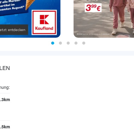
ALEN
nung:
8.3km
2.5km