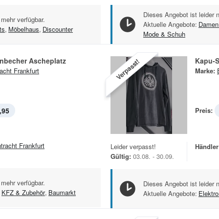
Dieses Angebot ist leider 
 mehr verfügbar.
Aktuelle Angebote:
Damen 
ts
,
Möbelhaus
,
Discounter
Mode & Schuh
nbecher Ascheplatz
Kapu-S
Verpasst!
racht Frankfurt
Marke:
,95
Preis:
ntracht Frankfurt
Leider verpasst!
Händler
Gültig:
03.08. - 30.09.
 mehr verfügbar.
Dieses Angebot ist leider 
KFZ & Zubehör
,
Baumarkt
Aktuelle Angebote:
Elektr