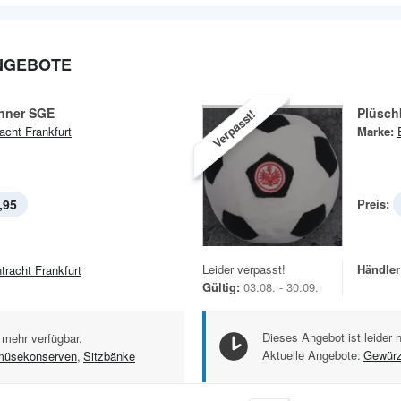
NGEBOTE
inner SGE
Plüsch
Verpasst!
racht Frankfurt
Marke:
,95
Preis:
Leider verpasst!
Händler
ntracht Frankfurt
Gültig:
03.08. - 30.09.
Dieses Angebot ist leider 
 mehr verfügbar.
Aktuelle Angebote:
Gewür
üsekonserven
,
Sitzbänke