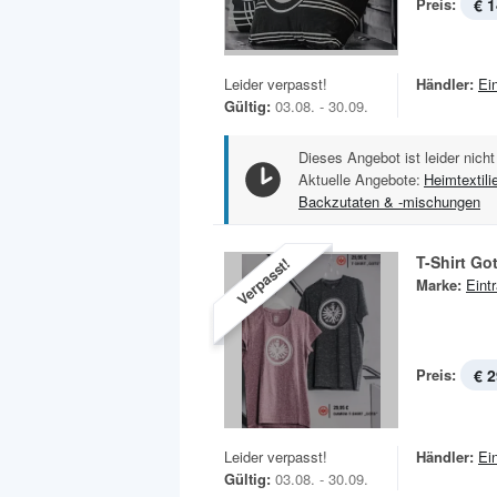
Preis:
€ 1
Leider verpasst!
Händler:
Ei
Gültig:
03.08. - 30.09.
Dieses Angebot ist leider nicht
Aktuelle Angebote:
Heimtextili
Backzutaten & -mischungen
T-Shirt Go
Verpasst!
Marke:
Eint
Preis:
€ 2
Leider verpasst!
Händler:
Ei
Gültig:
03.08. - 30.09.