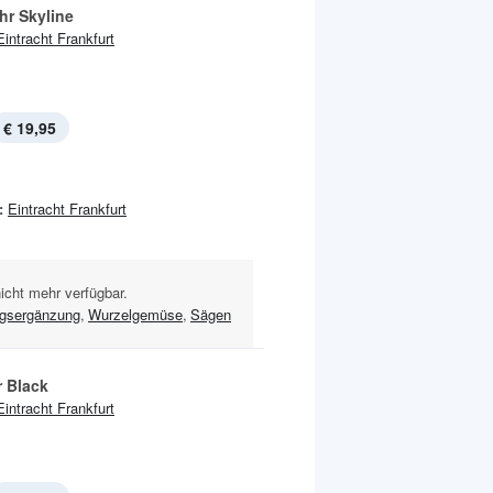
r Skyline
Eintracht Frankfurt
€ 19,95
:
Eintracht Frankfurt
nicht mehr verfügbar.
gsergänzung
,
Wurzelgemüse
,
Sägen
r Black
Eintracht Frankfurt