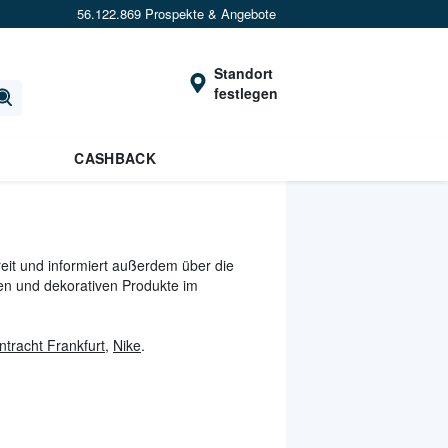
56.122.869 Prospekte & Angebote
Standort
festlegen
CASHBACK
reit und informiert außerdem über die
chen und dekorativen Produkte im
ntracht Frankfurt
,
Nike
.