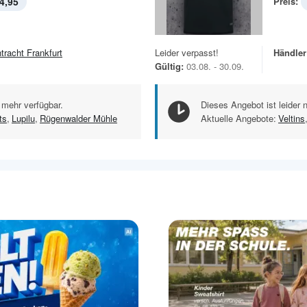
4,95
Preis:
ntracht Frankfurt
Leider verpasst!
Händler
Gültig:
03.08. - 30.09.
 mehr verfügbar.
Dieses Angebot ist leider 
ts
,
Lupilu
,
Rügenwalder Mühle
Aktuelle Angebote:
Veltins