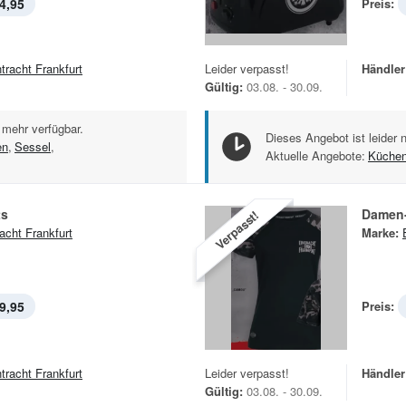
4,95
Preis:
ntracht Frankfurt
Leider verpasst!
Händler
Gültig:
03.08. - 30.09.
 mehr verfügbar.
Dieses Angebot ist leider 
en
,
Sessel
,
Aktuelle Angebote:
Küchen
ts
Damen-
Verpasst!
racht Frankfurt
Marke:
9,95
Preis:
ntracht Frankfurt
Leider verpasst!
Händler
Gültig:
03.08. - 30.09.