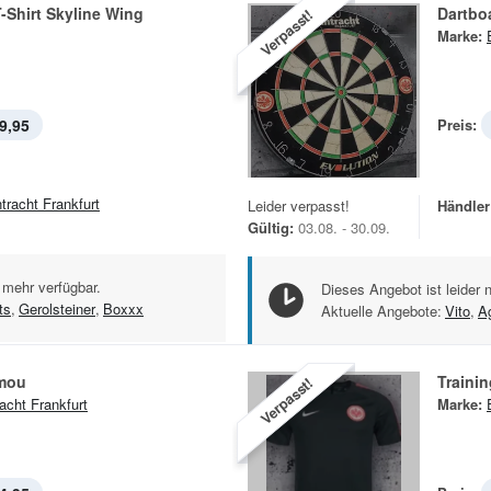
T-Shirt Skyline Wing
Dartbo
Verpasst!
Marke:
9,95
Preis:
ntracht Frankfurt
Leider verpasst!
Händler
Gültig:
03.08. - 30.09.
 mehr verfügbar.
Dieses Angebot ist leider 
ts
,
Gerolsteiner
,
Boxxx
Aktuelle Angebote:
Vito
,
Ag
amou
Trainin
Verpasst!
racht Frankfurt
Marke: