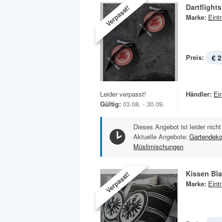
Dartflights
Verpasst!
Marke:
Eint
Preis:
€ 2
Leider verpasst!
Händler:
Ei
Gültig:
03.08. - 30.09.
Dieses Angebot ist leider nicht
Aktuelle Angebote:
Gartendeko
Müslimischungen
Kissen Bla
Verpasst!
Marke:
Eint