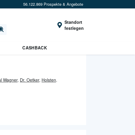
56.122.869 Prospekte & Angebote
Standort
festlegen
CASHBACK
al Wagner
,
Dr. Oetker
,
Holsten
.