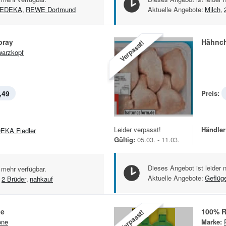
EDEKA
,
REWE Dortmund
Aktuelle Angebote:
Milch
,
pray
Hähnch
Verpasst!
arzkopf
,49
Preis:
Leider verpasst!
Händler
EKA Fiedler
Gültig:
05.03. - 11.03.
Dieses Angebot ist leider 
 mehr verfügbar.
Aktuelle Angebote:
Geflüge
2 Brüder
,
nahkauf
ne
100% R
Verpasst!
one
Marke: