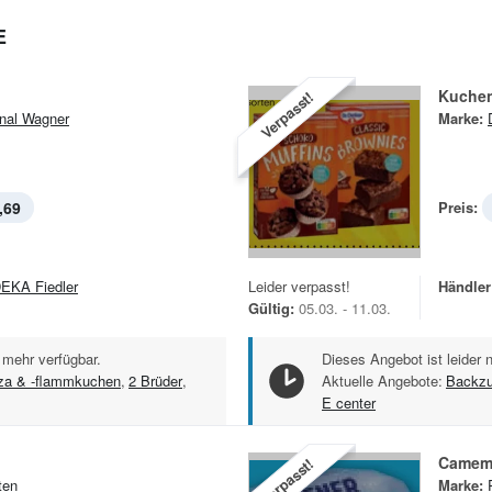
E
Kuche
Verpasst!
inal Wagner
Marke:
,69
Preis:
EKA Fiedler
Leider verpasst!
Händler
Gültig:
05.03. - 11.03.
 mehr verfügbar.
Dieses Angebot ist leider 
zza & -flammkuchen
,
2 Brüder
,
Aktuelle Angebote:
Backzu
E center
Camem
Verpasst!
ten
Marke: