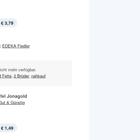
€ 3,79
:
EDEKA Fiedler
nicht mehr verfügbar.
d Fette
,
2 Brüder
,
nahkauf
pfel Jonagold
Gut & Günstig
€ 1,49