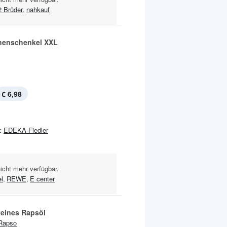
2 Brüder
,
nahkauf
enschenkel XXL
€ 6,98
:
EDEKA Fiedler
nicht mehr verfügbar.
l
,
REWE
,
E center
eines Rapsöl
Rapso