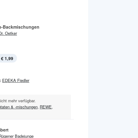
n-Backmischungen
Dr. Oetker
€ 1,99
:
EDEKA Fiedler
nicht mehr verfügbar.
taten & -mischungen
,
REWE
,
bert
Rügener Badejunge