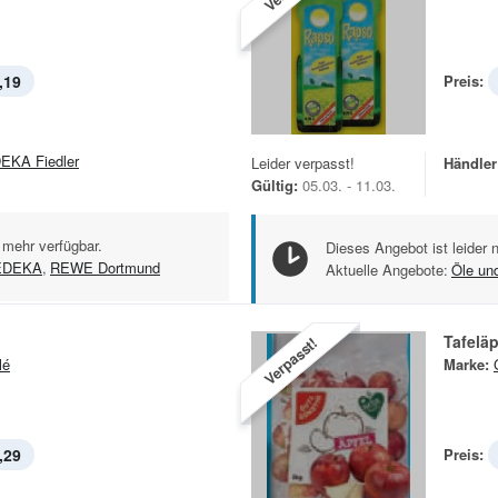
,19
Preis:
EKA Fiedler
Leider verpasst!
Händler
Gültig:
05.03. - 11.03.
 mehr verfügbar.
Dieses Angebot ist leider 
EDEKA
,
REWE Dortmund
Aktuelle Angebote:
Öle un
Tafelä
Verpasst!
lé
Marke:
,29
Preis: