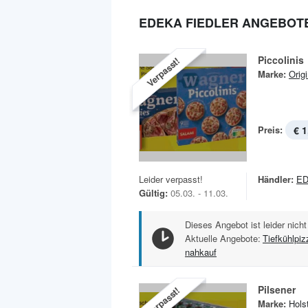
EDEKA FIEDLER ANGEBOT
Piccolinis
Verpasst!
Marke:
Orig
Preis:
€ 1
Leider verpasst!
Händler:
ED
Gültig:
05.03. - 11.03.
Dieses Angebot ist leider nicht
Aktuelle Angebote:
Tiefkühlpi
nahkauf
Pilsener
Verpasst!
Marke:
Hols