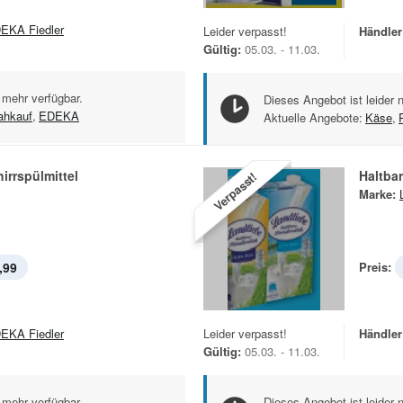
EKA Fiedler
Leider verpasst!
Händler
Gültig:
05.03. - 11.03.
 mehr verfügbar.
Dieses Angebot ist leider 
ahkauf
,
EDEKA
Aktuelle Angebote:
Käse
,
rrspülmittel
Haltba
Verpasst!
Marke:
,99
Preis:
EKA Fiedler
Leider verpasst!
Händler
Gültig:
05.03. - 11.03.
 mehr verfügbar.
Dieses Angebot ist leider 