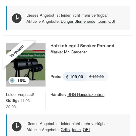
Dieses Angebot ist leider nicht mehr verfügbar.
Aktuelle Angebote:
Dünger Blumenerde
,
toom
,
OBI
Holzkohlegrill Smoker Portland
Verpasst!
Marke:
Mr. Gardener
Preis:
€ 109,00
€ 129,00
-
16
%
Leider verpasst!
Händler:
BHG Handelszentren
Gültig:
11.03. -
20.03.
Dieses Angebot ist leider nicht mehr verfügbar.
Aktuelle Angebote:
Grills
,
toom
,
OBI