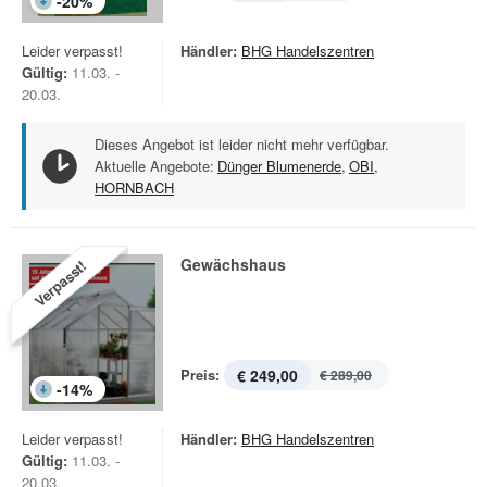
-
20
%
Leider verpasst!
Händler:
BHG Handelszentren
Gültig:
11.03. -
20.03.
Dieses Angebot ist leider nicht mehr verfügbar.
Aktuelle Angebote:
Dünger Blumenerde
,
OBI
,
HORNBACH
Gewächshaus
Verpasst!
Preis:
€ 249,00
€ 289,00
-
14
%
Leider verpasst!
Händler:
BHG Handelszentren
Gültig:
11.03. -
20.03.