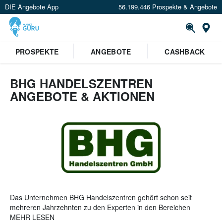
DIE Angebote App
56.199.446 Prospekte & Angebote
St
×
PROSPEKTE
ANGEBOTE
CASHBACK
Verrate uns deinen Standort um
Angebote in deiner Nähe
zu
sehen.
BHG HANDELSZENTREN
ANGEBOTE & AKTIONEN
Standort festlegen
Das Unternehmen BHG Handelszentren gehört schon seit
mehreren Jahrzehnten zu den Experten in den Bereichen
Baustoffe und Brennstoffe, Gartencenter und Baumarkt. Das
MEHR LESEN