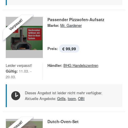
Passender Pizzaofen-Aufsatz
Verpasst!
Marke:
Mr. Gardener
Preis:
€ 99,99
Leider verpasst!
Händler:
BHG Handelszentren
Gültig:
11.03. -
20.03.
Dieses Angebot ist leider nicht mehr verfügbar.
Aktuelle Angebote:
Grills
,
toom
,
OBI
Dutch-Oven-Set
Verpasst!