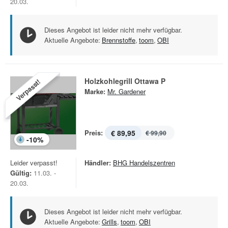
20.03.
Dieses Angebot ist leider nicht mehr verfügbar.
Aktuelle Angebote:
Brennstoffe
,
toom
,
OBI
Holzkohlegrill Ottawa P
Verpasst!
Marke:
Mr. Gardener
Preis:
€ 89,95
€ 99,90
-
10
%
Leider verpasst!
Händler:
BHG Handelszentren
Gültig:
11.03. -
20.03.
Dieses Angebot ist leider nicht mehr verfügbar.
Aktuelle Angebote:
Grills
,
toom
,
OBI