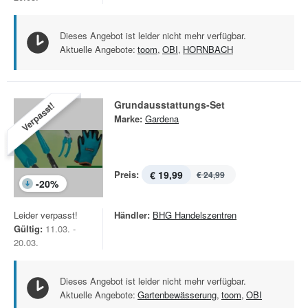
Dieses Angebot ist leider nicht mehr verfügbar.
Aktuelle Angebote:
toom
,
OBI
,
HORNBACH
Grundausstattungs-Set
Verpasst!
Marke:
Gardena
Preis:
€ 19,99
€ 24,99
-
20
%
Leider verpasst!
Händler:
BHG Handelszentren
Gültig:
11.03. -
20.03.
Dieses Angebot ist leider nicht mehr verfügbar.
Aktuelle Angebote:
Gartenbewässerung
,
toom
,
OBI