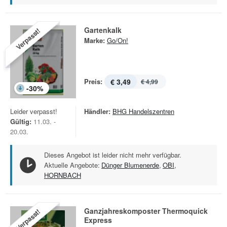
Gartenkalk
Verpasst!
Marke:
Go/On!
Preis:
€ 3,49
€ 4,99
-
30
%
Leider verpasst!
Händler:
BHG Handelszentren
Gültig:
11.03. -
20.03.
Dieses Angebot ist leider nicht mehr verfügbar.
Aktuelle Angebote:
Dünger Blumenerde
,
OBI
,
HORNBACH
Ganzjahreskomposter Thermoquick
Verpasst!
Express