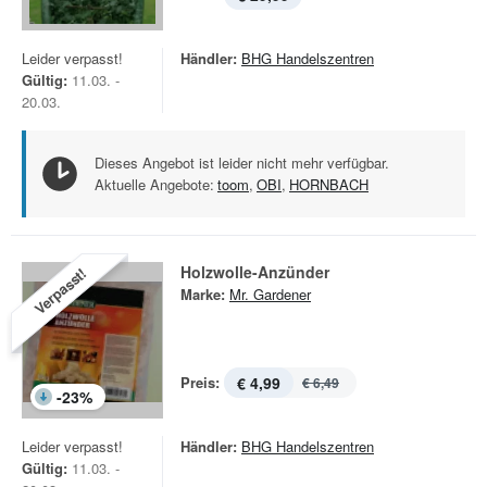
Leider verpasst!
Händler:
BHG Handelszentren
Gültig:
11.03. -
20.03.
Dieses Angebot ist leider nicht mehr verfügbar.
Aktuelle Angebote:
toom
,
OBI
,
HORNBACH
Holzwolle-Anzünder
Verpasst!
Marke:
Mr. Gardener
Preis:
€ 4,99
€ 6,49
-
23
%
Leider verpasst!
Händler:
BHG Handelszentren
Gültig:
11.03. -