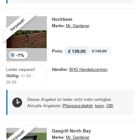
Hochbeet
Verpasst!
Marke:
Mr. Gardener
Preis:
€ 139,00
€ 149,00
-
7
%
Leider verpasst!
Händler:
BHG Handelszentren
Gültig:
11.03. -
20.03.
Dieses Angebot ist leider nicht mehr verfügbar.
Aktuelle Angebote:
Pflanzenzubehör
,
toom
,
OBI
Gasgrill North Bay
Verpasst!
Marke:
Mr. Gardener