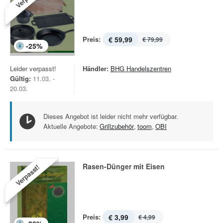
Preis:
€ 59,99
€ 79,99
-
25
%
Leider verpasst!
Händler:
BHG Handelszentren
Gültig:
11.03. -
20.03.
Dieses Angebot ist leider nicht mehr verfügbar.
Aktuelle Angebote:
Grillzubehör
,
toom
,
OBI
Rasen-Dünger mit Eisen
Verpasst!
Preis:
€ 3,99
€ 4,99