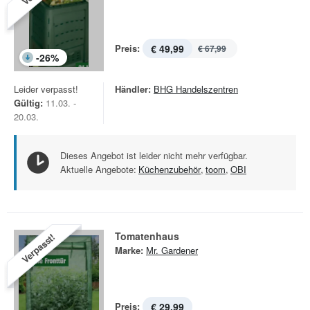
Preis:
€ 49,99
€ 67,99
-
26
%
Leider verpasst!
Händler:
BHG Handelszentren
Gültig:
11.03. -
20.03.
Dieses Angebot ist leider nicht mehr verfügbar.
Aktuelle Angebote:
Küchenzubehör
,
toom
,
OBI
Tomatenhaus
Verpasst!
Marke:
Mr. Gardener
Preis:
€ 29,99