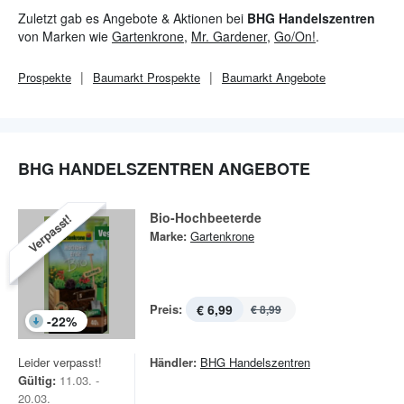
umfassende Sortiment der zahlreichen Filialen ist auf den
Zuletzt gab es Angebote & Aktionen bei
BHG Handelszentren
regionalen Bedarf der privaten und gewerblichen Handwerker
von Marken wie
Gartenkrone
,
Mr. Gardener
,
Go/On!
.
ausgerichtet.
Prospekte
Baumarkt
Prospekte
Baumarkt
Angebote
BHG HANDELSZENTREN ANGEBOTE
Bio-Hochbeeterde
Verpasst!
Marke:
Gartenkrone
Preis:
€ 6,99
€ 8,99
-
22
%
Leider verpasst!
Händler:
BHG Handelszentren
Gültig:
11.03. -
20.03.