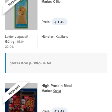
Verpasst!
Marke:
K-Bio
Preis:
€ 1,49
Leider verpasst!
Händler:
Kaufland
Gültig:
15.04. -
22.04.
ganzes Korn je 500-g-Beutel
High Protein Meal
Verpasst!
Marke:
Kania
Preis:
€ 2,49