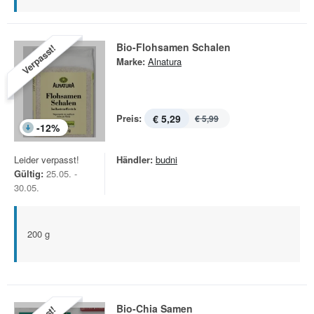
Bio-Flohsamen Schalen
Verpasst!
Marke:
Alnatura
Preis:
€ 5,29
€ 5,99
-
12
%
Leider verpasst!
Händler:
budni
Gültig:
25.05. -
30.05.
200 g
Bio-Chia Samen