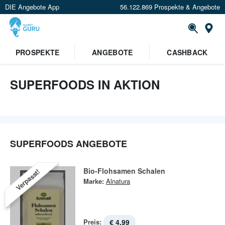
DIE Angebote App
56.122.869 Prospekte & Angebote
St
PROSPEKTE
ANGEBOTE
CASHBACK
SUPERFOODS IN AKTION
SUPERFOODS ANGEBOTE
Bio-Flohsamen Schalen
Verpasst!
Marke:
Alnatura
Preis:
€ 4,99