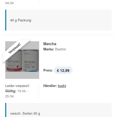
04.04.
40 g Packung
Matcha
Verpasst!
Marke:
Baetter
Preis:
€ 12,99
Leider verpasst!
Händler:
budni
Gültig:
19.04. -
25.04.
versch. Sorten 30 g