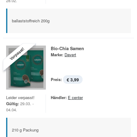
28.02.
ballaststoffreich 200g
Bio-Chia Samen
Verpasst!
Marke:
Davert
Preis:
€ 3,99
Leider verpasst!
Händler:
E center
Gültig:
29.03. -
04.04.
210 g Packung