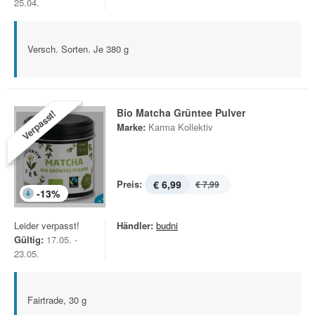
25.04.
Versch. Sorten. Je 380 g
Bio Matcha Grüntee Pulver
Verpasst!
Marke:
Karma Kollektiv
Preis:
€ 6,99
€ 7,99
-
13
%
Leider verpasst!
Händler:
budni
Gültig:
17.05. -
23.05.
Fairtrade, 30 g