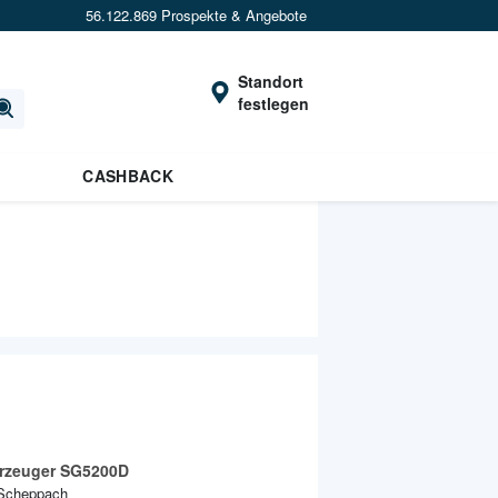
56.122.869 Prospekte & Angebote
Standort
festlegen
CASHBACK
rzeuger SG5200D
Scheppach