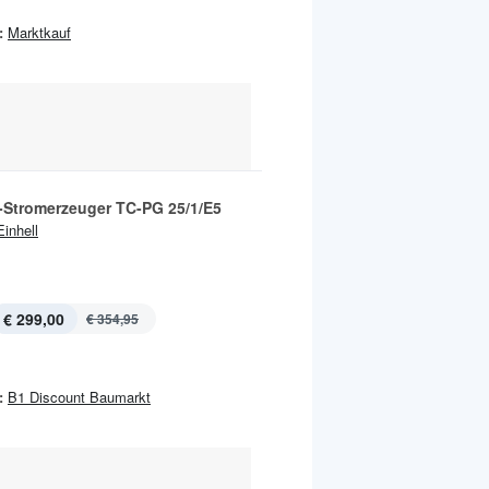
:
Marktkauf
-Stromerzeuger TC-PG 25/1/E5
Einhell
€ 299,00
€ 354,95
:
B1 Discount Baumarkt