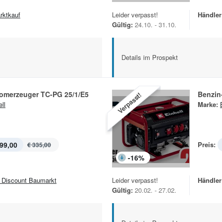
rktkauf
Leider verpasst!
Händler
Gültig:
24.10. - 31.10.
Details im Prospekt
romerzeuger TC-PG 25/1/E5
Benzin
Verpasst!
ll
Marke:
99,00
Preis:
€ 335,00
-
16
%
 Discount Baumarkt
Leider verpasst!
Händler
Gültig:
20.02. - 27.02.