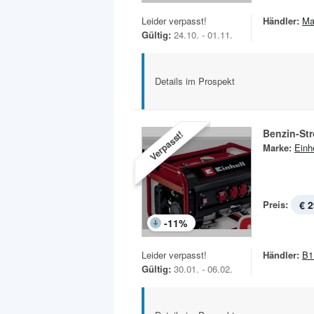
Leider verpasst!
Händler:
Ma
Gültig:
24.10. - 01.11.
Details im Prospekt
Benzin-St
Verpasst!
Marke:
Einhe
Preis:
€ 2
-
11
%
Leider verpasst!
Händler:
B1
Gültig:
30.01. - 06.02.