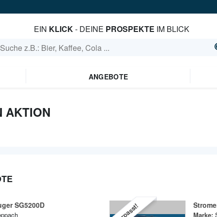
EIN
KLICK
- DEINE
PROSPEKTE
IM BLICK
ANGEBOTE
 AKTION
OTE
uger SG5200D
Strome
Verpasst!
eppach
Marke: