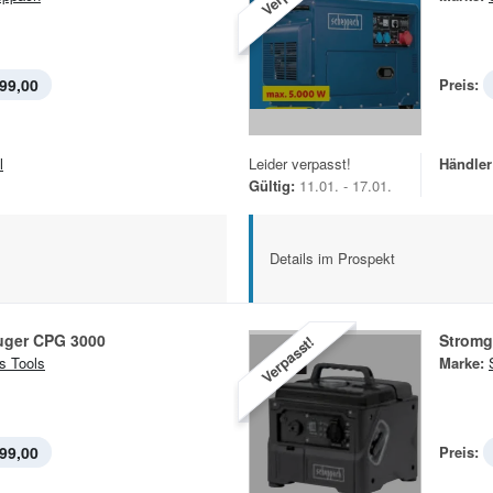
99,00
Preis:
l
Leider verpasst!
Händler
Gültig:
11.01. - 17.01.
Details im Prospekt
uger CPG 3000
Stromg
Verpasst!
s Tools
Marke:
99,00
Preis: