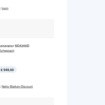
:
toom
generator SG5200D
Scheppach
€ 949,00
:
Netto Marken-Discount