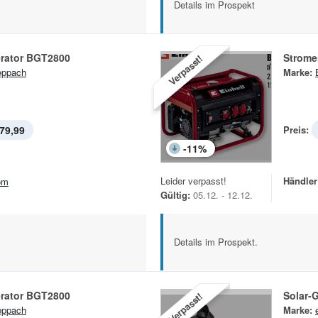
Details im Prospekt
rator BGT2800
Strome
Verpasst!
eppach
Marke:
79,99
Preis:
-
11
%
Leider verpasst!
Händler
om
Gültig:
05.12. - 12.12.
Details im Prospekt.
rator BGT2800
Solar-G
Verpasst!
eppach
Marke: