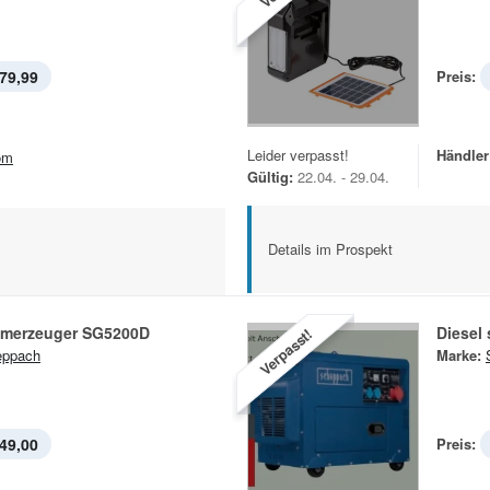
79,99
Preis:
Leider verpasst!
Händler
om
Gültig:
22.04. - 29.04.
Details im Prospekt
romerzeuger SG5200D
Diesel
Verpasst!
eppach
Marke:
49,00
Preis: