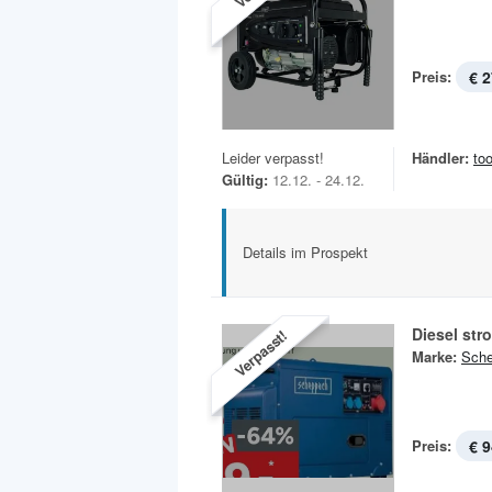
Preis:
€ 2
Leider verpasst!
Händler:
to
Gültig:
12.12. - 24.12.
Details im Prospekt
Diesel st
Verpasst!
Marke:
Sch
Preis:
€ 9